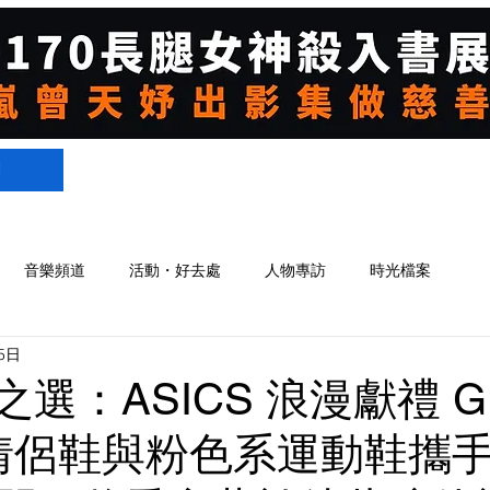
們
音樂頻道
活動・好去處
人物專訪
時光檔案
5日
白之選：ASICS 浪漫獻禮 G
MY 情侶鞋與粉色系運動鞋攜