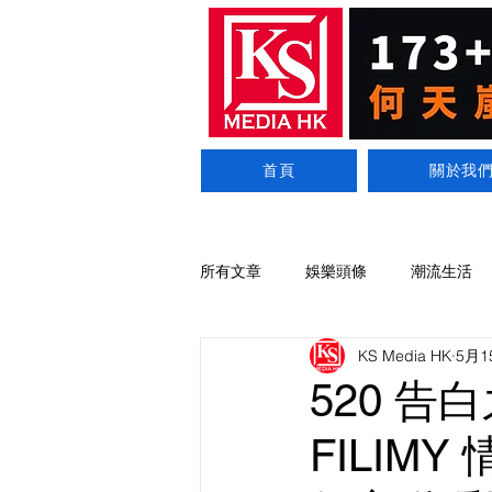
首頁
關於我
所有文章
娛樂頭條
潮流生活
KS Media HK
5月1
520 告
FILI