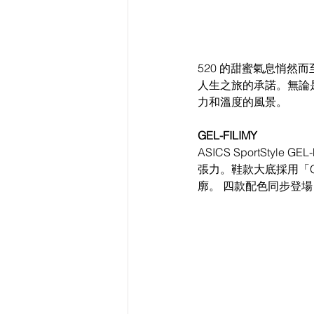
520 的甜蜜氣息悄
人生之旅的承諾。無論是
力和溫度的風景。
GEL-FILIMY
ASICS SportSt
張力。鞋款大底採用「
廓。 四款配色同步登