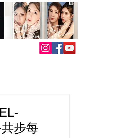
EL-
手共步每