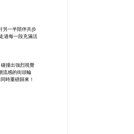
對另一半陪伴共步
，走過每一段充滿活
簡約，碰撞出強烈視覺
潮流感的街頭輪
亦同時重磅歸來！