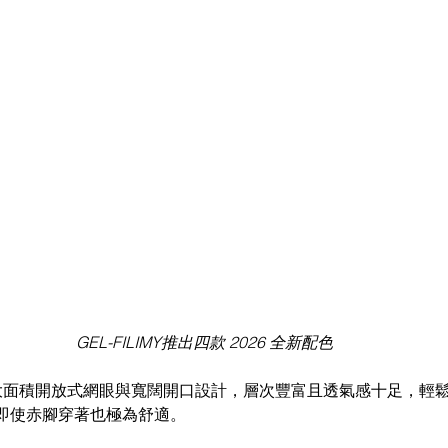
GEL-FILIMY推出四款 2026 全新配色
鞋面採用大面積開放式網眼與寬闊開口設計，層次豐富且透氣感十足，輕
即使赤腳穿著也極為舒適。