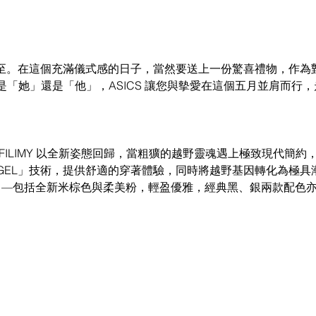
然而至。在這個充滿儀式感的日子，當然要送上一份驚喜禮物，作為
「她」還是「他」，ASICS 讓您與摰愛在這個五月並肩而行
yle GEL-FILIMY 以全新姿態回歸，當粗獷的越野靈魂遇上極致現代
GEL」技術，提供舒適的穿著體驗，同時將越野基因轉化為極具
場 —包括全新米棕色與柔美粉，輕盈優雅，經典黑、銀兩款配色