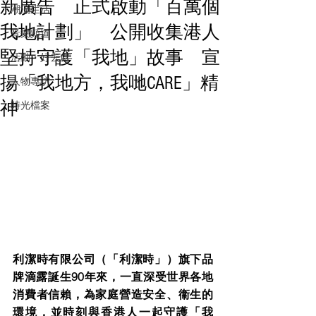
新廣告 正式啟動「百萬個
潮流生活
我地計劃」 公開收集港人
音樂頻道
堅持守護「我地」故事 宣
活動・好去處
揚「我地方，我哋CARE」精
人物專訪
神
時光檔案
利潔時有限公司（「利潔時」）旗下品
牌滴露誕生90年來，一直深受世界各地
消費者信賴，為家庭營造安全、衞生的
環境，並時刻與香港人一起守護「我