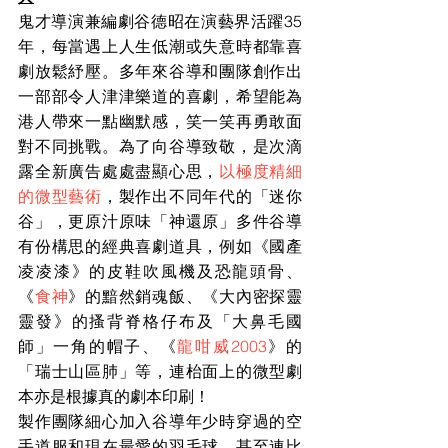
鬼才導演兼編劇谷德昭在演藝界活躍35
年，每當遇上人生低潮或失意時都靠喜
劇放鬆紓壓。多年來谷導和團隊創作出
一部部令人津津樂道的喜劇，希望能為
港人帶來一點幽默感，笑一笑再勇敢面
對不同挑戰。為了向谷導致敬，是次滴
露全新廣告處處盡顯心思，
以極度精細
的
微型藝術
，製作出
不同年代的「迷你
谷」，更原汁原味「神還原」多件谷導
有份構思的經典喜劇道具，例如《國產
凌凌漆》的皮鞋吹風機及恐龍頭骨、
《
食神
》的
黯然銷魂飯、《大內密探靈
靈發》的搔背脊格仔布及「大鼻毛國
師」一角的帽子、
《
龍咁威2003
》的
「
瑞士山區肺」等，連枱面上的
微型
劇
本亦是根據真的劇本印刷！
製作團隊細心加入谷導年少時穿過的空
手道服和現在最愛的羽毛球，甚至連比