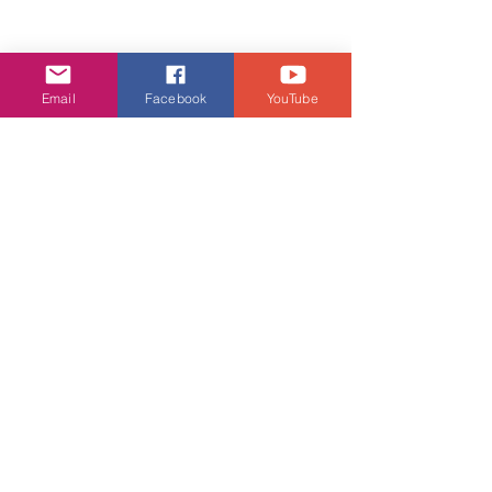
Email
Facebook
YouTube
滴露「百萬個我地計劃」啟動　谷導親
自上門家訪拍攝動人片段