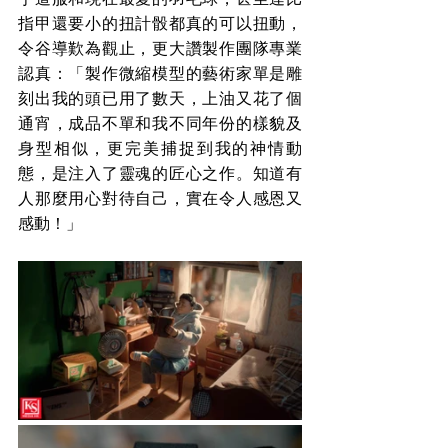
指甲還要小的扭計骰都真的可以扭動，
令谷導歎為觀止，更大讚製作團隊專業
認真：「製作
微縮模型的
藝術家單是雕
刻出我的頭已用了數天，上油又花了個
通宵，成品不單和我不同年份的樣貌及
身型相似，更完美捕捉到我的神情動
態，是注入了靈魂的匠心之作。知道有
人那麼用心對待自己，實在令人感恩又
感動！」