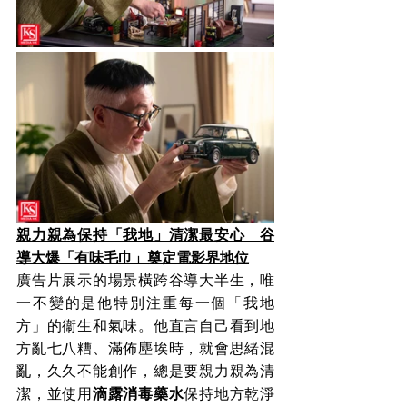
親力親為保持「我地」清潔最安心　谷
導大爆「有味毛巾」奠定電影界地位
廣告片展示的場景橫跨谷導大半生，唯
一不變的是他特別注重每一個「我地
方」的衞生和氣味。他直言自己看到地
方亂七八糟、滿佈塵埃時，就會思緒混
亂，久久不能創作，總是要親力親為清
潔，並使用
滴露消毒藥水
保持地方乾淨