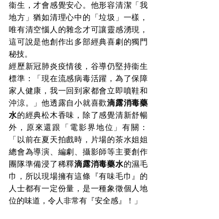
衞生，才會感覺安心。他形容清潔「我
地方」猶如清理心中的「垃圾」一樣，
唯有清空惱人的雜念才可讓靈感湧現，
這可說是他創作出多部經典喜劇的獨門
秘技。
經歷新冠肺炎疫情後，谷導仍堅持衞生
標準：「現在流感病毒活躍，為了保障
家人健康，我一回到家都會立即噴鞋和
沖涼。」他透露自小就喜歡
滴露消毒藥
水
的經典松木香味，除了感覺清新舒暢
外，原來還跟「電影界地位」有關：
「以前在夏天拍戲
時，片場的
茶水姐姐
總會為導演、編劇、攝影師等主要創作
團隊準備浸了稀釋
滴露消毒藥水
的濕毛
巾，所以現場擁有這條『有味毛巾』的
人士都有一定
份量
，是一種
象徵個人地
位的
味道，令人非常有『
安全感』
！」