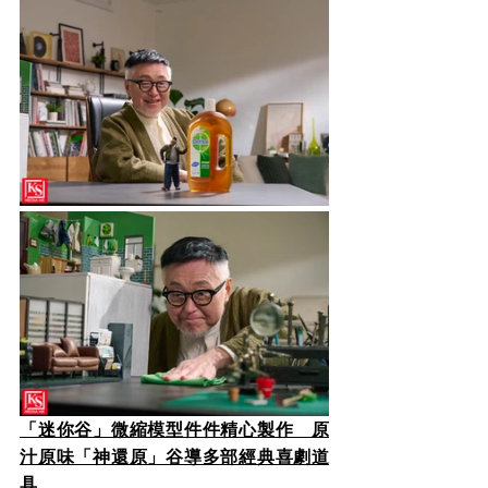
「迷你谷」微縮模型件件精心製作　原
汁原味「神還原」谷導多部經典喜劇道
具