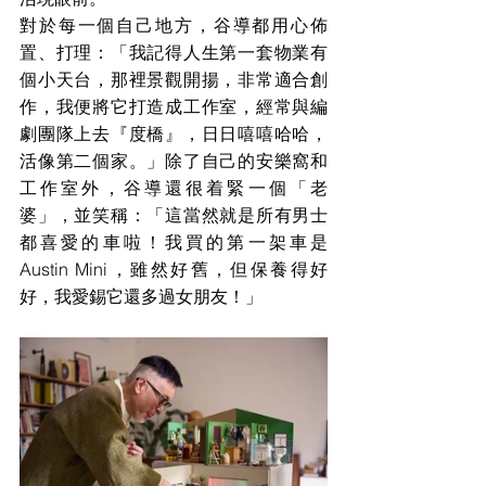
對於每一個自己地方，谷導都用心佈
置、打理：「我記得人生第一套物業有
個小天台，那裡景觀開揚，非常適合創
作，我便將它打造成工作室，經常與編
劇團隊上去『度橋』，日日嘻嘻哈哈，
活像第二個家。」除了自己的安樂窩和
工作室外，谷導還很着緊一個「老
婆」，並笑稱：「這當然就是所有男士
都喜愛的
車啦
！我買的第一架車是
Austin Mini，雖然好舊，但保養得好
好，我愛錫它還多過女朋友！」