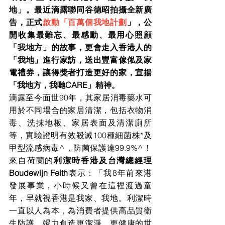
地」。最近滴露聯同谷德昭拍攝全新廣
告，正式
啟動「百萬個我地計劃
」，公
開收集最難忘、最感動、最用心照顧
「我地方」的故事，更會走入香港人的
「我地」進行家訪，送出豐富傢俬及家
電禮券，讓得獎者打造更好的家，宣揚
「我地方，我哋CARE」精神。
滴露至今面世90年，其家居消毒藥水可
用於不同場合的家居清潔，包括衣物消
毒、洗抹地板、家居表面及清潔廁所
等，實驗證明有效殺滅100種細菌株*及
甲型流感病毒^，防菌保護達99.9%^！
來自荷蘭的
利潔時香港及台灣總經理
Boudewijn Feith
表示：「我8年前來港
發展事業，小時候又曾在這裡渡過童
年，早就視香港是我家、我地。利潔時
一直以人為本，為消費者提供高品質衞
生防護，竭力創造更潔淨、更健康的世