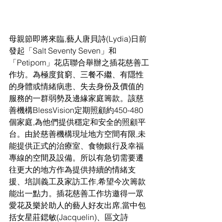
母親節即將來臨,藝人唐貝詩(Lydia)日前
發起「Salt Seventy Seven」和
「Petipom」花店聯合舉辦之插花慈善工
作坊。為極度貧窮、三餐不繼、有隱性
的身體或情緒病患、失去身份及價值的
服務的一群弱勢及邊緣家庭籌款。該慈
善機構BlessVision定期照顧約450-480
個家庭,為他們提供穩定和安全的照顧平
台。由於慈善機構現址地方空間有限,未
能提供正式的治療室、食物銀行及幸福
專線的空間及設備。所以有急切需要遷
往更大的地方作為提供持續的情緒支
援、培訓義工及家訪工作,希望今次籌款
能出一點力。插花慈善工作坊邀得一眾
愛花及樂於助人的藝人好友出席,當中包
括女星莊鍶敏(Jacquelin)、區文詩