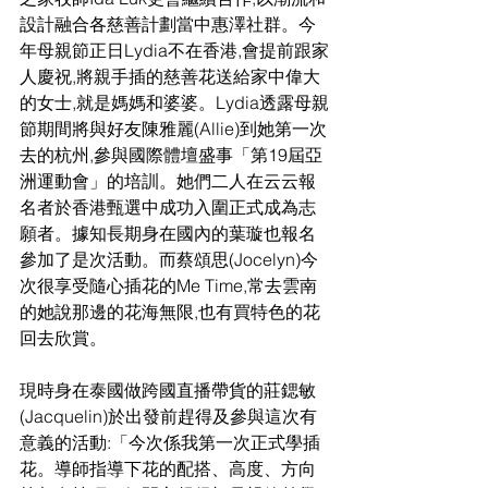
設計融合各慈善計劃當中惠澤社群。今
年母親節正日Lydia不在香港,會提前跟家
人慶祝,將親手插的慈善花送給家中偉大
的女士,就是媽媽和婆婆。Lydia透露母親
節期間將與好友陳雅麗(Allie)到她第一次
去的杭州,參與國際體壇盛事「第19屆亞
洲運動會」的培訓。她們二人在云云報
名者於香港甄選中成功入圍正式成為志
願者。據知長期身在國內的葉璇也報名
參加了是次活動。而蔡頌思(Jocelyn)今
次很享受隨心插花的Me Time,常去雲南
的她說那邊的花海無限,也有買特色的花
回去欣賞。
現時身在泰國做跨國直播帶貨的莊鍶敏
(Jacquelin)於出發前趕得及參與這次有
意義的活動:「今次係我第一次正式學插
花。導師指導下花的配搭、高度、方向