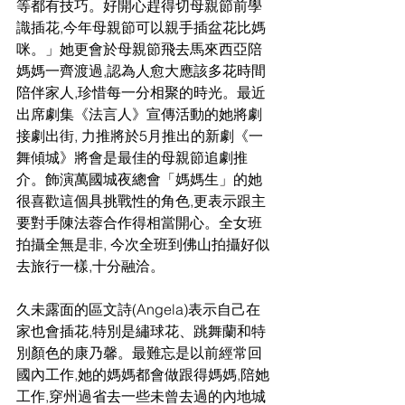
等都有技巧。好開心趕得切母親節前學
識插花,今年母親節可以親手插盆花比媽
咪。」她更會於母親節飛去馬來西亞陪
媽媽一齊渡過,認為人愈大應該多花時間
陪伴家人,珍惜每一分相聚的時光。最近
出席劇集《法言人》宣傳活動的她將劇
接劇出街, 力推將於5月推出的新劇《一
舞傾城》將會是最佳的母親節追劇推
介。飾演萬國城夜總會「媽媽生」的她
很喜歡這個具挑戰性的角色,更表示跟主
要對手陳法蓉合作得相當開心。全女班
拍攝全無是非, 今次全班到佛山拍攝好似
去旅行一樣,十分融洽。
久未露面的區文詩(Angela)表示自己在
家也會插花,特別是繡球花、跳舞蘭和特
別顏色的康乃馨。最難忘是以前經常回
國內工作,她的媽媽都會做跟得媽媽,陪她
工作,穿州過省去一些未曾去過的內地城