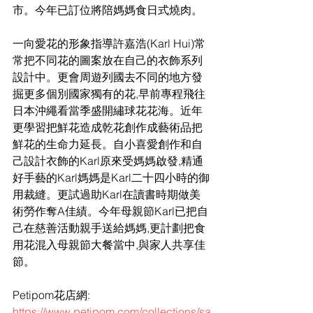
市。今年已訂位將陪媽媽食日式燒肉。
一向愛花的形象指導許嘉浩(Karl Hui)常
常把不同花的圖案放在自己的衣飾系列
設計中。更會周遊列國去不同的地方發
掘更多個別國家獨有的花,早前專程飛往
日本沖繩看當季盛開繡球花花海。近年
更學習把鮮花造成乾花創作成藝術品把
鮮花的生命力延長。自小喜愛創作和自
己設計衣飾的Karl原來受媽媽啟發,精通
好手藝的Karl媽媽是Karl二十四小時的御
用裁縫。更試過助Karl在讀書時期做美
術勞作奪A佳績。今年母親節Karl已把自
己在慈善活動親手送給媽媽,更計劃把食
用花混入母親節大餐當中,與家人共享佳
節。
Petipom花店網: 
https://www.petipom.com/collections/sa