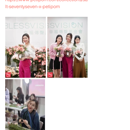
lt-seventyseven-x-petipom