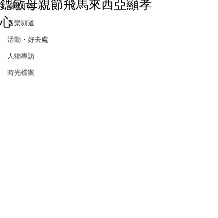
鍶敏母親節飛馬來西亞顯孝
潮流生活
心
音樂頻道
活動・好去處
人物專訪
時光檔案