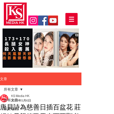
文章
所有文章
KS Media HK
所有文章
2023年5月6日
唐貝詩為慈善日插百盆花 莊
娛樂頭條