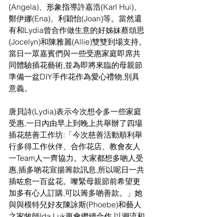
(Angela)、形象指導許嘉浩(Karl Hui)、
鄭伊娜(Ena)、利穎怡(Joan)等。當然還
有和Lydia曾合作做生意的好姊妹蔡頌思
(Jocelyn)和陳雅麗(Allie)雙雙到場支持。
當日一眾嘉賓們與一些受惠家庭即席共
同體驗插花藝術,並為即將來臨的母親節
準備一盆DIY手作花作為愛心禮物,別具
意義。
唐貝詩(Lydia)表示今次想令多一些家庭
受惠,一日內由早上到晚上共舉辦了四場
插花慈善工作坊:「今次慈善活動順利舉
行多得工作伙伴、合作花店、教會友人
一Team人一齊協力。大家都想多啲人受
惠,插多啲花宣揚籌款訊息,所以呢日一共
插咗愈一百盆花。嚟緊母親節前希望更
加多有心人訂購,可以籌多啲善款。」她
與與模特兒好友陳詠斯(Phoebe)和藝人
之家牧師Ida Luk更會繼續合作,以潮流和