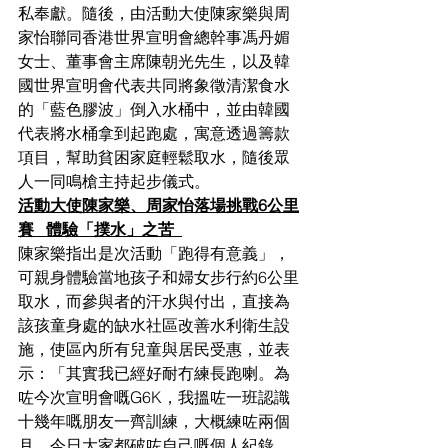
私奉獻。隨後，由活動大使陳家樂與周
家怡聯同香港世界宣明會總幹事馮丹媚
女士、董事會主席陳朝光先生，以及韓
國世界宣明會代表共同將象徵清潔食水
的「藍色膠波」倒入水桶中，並由韓國
代表將水桶拿到起跑處，寓意透過籌款
項目，幫助貧困家庭輕鬆取水，隨後眾
人一同鳴槍主持起步儀式。
活動大使陳家樂、周家怡落場挑戰6公里
賽   體驗「撲水」之苦  
陳家樂指出是次活動「跑得有意義」，
可親身體驗當地孩子和婦女步行約6公里
取水，而參與者的汗水與付出，直接為
該孩童身處的缺水社區改善水利衛生設
施，使區內所有兒童與居民受惠，並表
示：「其實我已經好耐冇練長跑喇。為
咗今次宣明會嘅G6K，我搵咗一班認識
十幾年嘅朋友一齊訓練，大概練咗兩個
月。今日大家都破咗自己嘅個人紀錄，