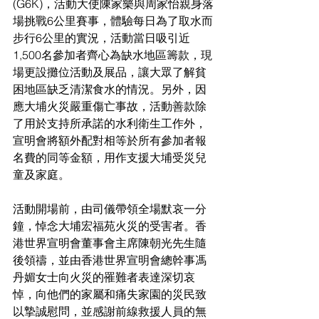
(G6K)，活動大使陳家樂與周家怡親身落
場挑戰6公里賽事，體驗每日為了取水而
步行6公里的實況，活動當日吸引近
1,500名參加者齊心為缺水地區籌款，現
場更設攤位活動及展品，讓大眾了解貧
困地區缺乏清潔食水的情況。另外，因
應大埔火災嚴重傷亡事故，活動善款除
了用於支持所承諾的水利衛生工作外，
宣明會將額外配對相等於所有參加者報
名費的同等金額，用作支援大埔受災兒
童及家庭。
活動開場前，由司儀帶領全場默哀一分
鐘，悼念大埔宏福苑火災的受害者。香
港世界宣明會董事會主席陳朝光先生隨
後領禱，並由香港世界宣明會總幹事馮
丹媚女士向火災的罹難者表達深切哀
悼，向他們的家屬和痛失家園的災民致
以摯誠慰問，並感謝前線救援人員的無