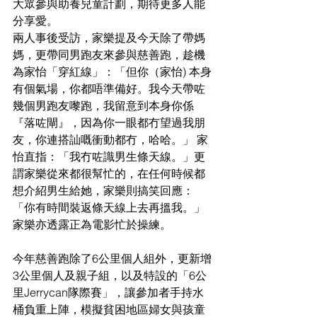
大眾參與助養兒童計劃，期待更多人能
分享愛。
兩人事後受訪，家樂提及今天除了帶媽
媽，更帶同男跑友來參與慈善跑，趁機
為家怡「穿紅線」：「但你（家怡) 本身
有個氣場，你都唔準備好。我今天帶咗
幾個男跑友嚟跑，我留意到本身你係
『
落咗閘
』
，因為你一眼都冇望過我朋
友，你連搭訕嘅衝動都冇，哈哈。」 家
怡直指：「我冇咗識男生條天線。」更
謂家樂從來都很幫忙的，在任何時候都
想介紹男生給她，家樂則搞笑回應：
「你有時間裝返條天線上去再搵我。」
家樂亦透露正為電影忙於操練。
今年慈善跑除了6公里個人組外，更新增
3公里個人及親子組，以及特設的「6公
里Jerrycan隊際賽」，讓參加者手持水
桶負重上陣，模擬貧困地區婦女與孩童