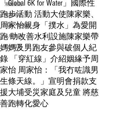
「Global 6K for Water」國際性
潮流生活
跑步活動 活動大使陳家樂、
音樂頻道
周家怡親身「撲水」為愛開
活動・好去處
跑 助改善水利設施陳家樂帶
人物專訪
媽媽及男跑友參與破個人紀
時光檔案
錄 「穿紅線」介紹姻緣予周
家怡 周家怡：「我冇咗識男
生條天線。」宣明會捐款支
援大埔受災家庭及兒童 將慈
善跑轉化愛心