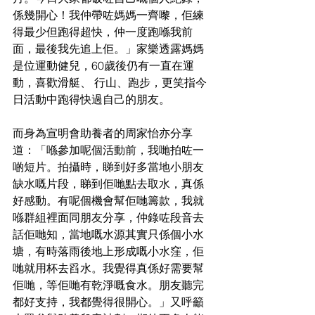
係幾開心！我仲帶咗媽媽一齊嚟，佢練
得最少但跑得超快，仲一度跑喺我前
面，最後我先追上佢。」家樂透露媽媽
是位運動健兒，60歲後仍有一直在運
動，喜歡滑艇、 行山、跑步，更笑指今
日活動中跑得快過自己的朋友。
而身為宣明會助養者的周家怡亦分享
道：「喺參加呢個活動前，我哋拍咗一
啲短片。拍攝時，睇到好多當地小朋友
缺水嘅片段，睇到佢哋點去取水，真係
好感動。有呢個機會幫佢哋籌款，我就
喺群組裡面同朋友分享，仲錄咗段音去
話佢哋知，當地嘅水源其實只係個小水
塘，有時落雨後地上形成嘅小水窪，佢
哋就用杯去舀水。我覺得真係好需要幫
佢哋，等佢哋有乾淨嘅食水。朋友聽完
都好支持，我都覺得很開心。」又呼籲