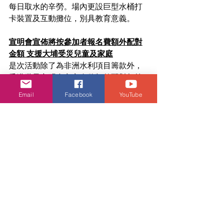
每日取水的辛勞。場內更設巨型水桶打
卡裝置及互動攤位，別具教育意義。
宣明會宣佈將按參加者報名費額外配對
金額 支援大埔受災兒童及家庭
是次活動除了為非洲水利項目籌款外，
香港世界宣明會亦宣布將額外配對相等
於所有參加者報名費的同等金額，用作
Email
Facebook
YouTube
支援大埔受災兒童及家庭
。
場內更特設
「心意牆」，讓不少市民寫下支持與祝
福字句，將祝福化作力量傳遞予所有受
影響人士。
活動不單融合體育與公益，更凝聚藝人
與市民的力量。香港世界宣明會表示，
希望透過今次慈善跑讓公眾了解更多清
潔食水的重要性，一同為世界送上希望
與關懷。