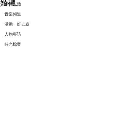
婚禮
潮流生活
音樂頻道
活動・好去處
人物專訪
時光檔案