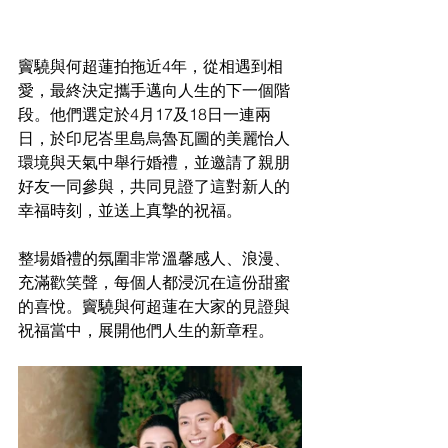
竇驍與何超蓮拍拖近4年，從相遇到相
愛，最終決定攜手邁向人生的下一個階
段。他們選定於4月17及18日一連兩
日，於印尼峇里島烏魯瓦圖的美麗怡人
環境與天氣中舉行婚禮，並邀請了親朋
好友一同參與，共同見證了這對新人的
幸福時刻，並送上真摯的祝福。
整場婚禮的氛圍非常溫馨感人、浪漫、
充滿歡笑聲，每個人都浸沉在這份甜蜜
的喜悅。竇驍與何超蓮在大家的見證與
祝福當中，展開他們人生的新章程。