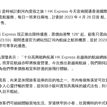
 4 日 是時候計劃河內度假之旅！HK Express 今天宣佈開通香港
服務，每日一班來往兩地，計劃於 2023 年 4 月 28 日首 航
開發售。
間 23:59）期間透過官方網站預訂河內航線之航班機票，並於 2023 年 
，即可專享此優惠。 
總裁毛潔瓊表示：「十分高興能夠拓展 HK Express 在越南的航線
，而芽莊航線亦即將恢復營運。今次推出新越南航線，我們期待
為他們帶來價格相宜和舒適的旅飛行體驗。」 
流長，向來是休閒旅客追捧的目的地之一。市內每個角落皆可欣
令人心靈抒暢的聲音，從街頭小販叫賣別具風味的越式法包，到
人目不暇給。 
旅客們可細細體驗當地生活。穿過狹窄的小巷，欣賞獨特的中式