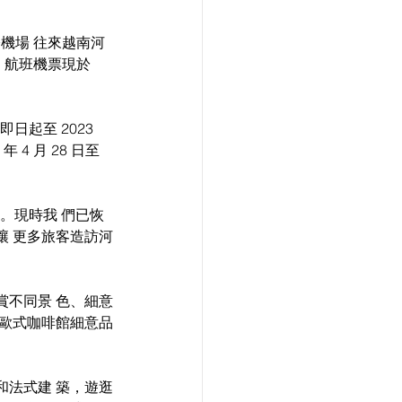
國際機場 往來越南河
。航班機票現於 
4 月 28 日至 
網絡。現時我 們已恢
讓 更多旅客造訪河
賞不同景 色、細意
 歐式咖啡館細意品
和法式建 築，遊逛