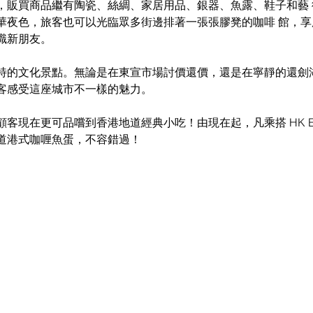
，販買商品繼有陶瓷、絲綢、家居用品、銀器、魚露、鞋子和藝 
夜色，旅客也可以光臨眾多街邊排著一張張膠凳的咖啡 館，享用「B
識新朋友。 
特的文化景點。無論是在東宣市場討價還價，還是在寧靜的還劍
客感受這座城市不一樣的魅力。 
客現在更可品嚐到香港地道經典小吃！由現在起，凡乘搭 HK Expr
道港式咖喱魚蛋，不容錯過！