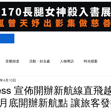
們
音樂頻道
活動・好去處
人物專訪
時光檔案
3年4月10日
press 宣佈開辦新航線直飛
月底開辦新航點 讓旅客