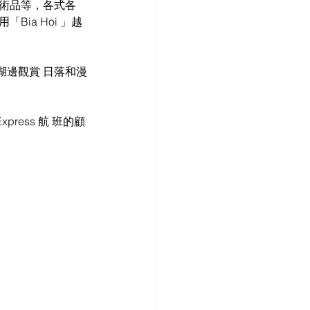
術品等，各式各
ia Hoi 」越
湖邊觀賞 日落和漫
ess 航 班的顧