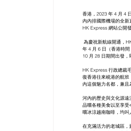
香港，2023 年 4 月
內內排國際機場的全新直航
HK Express 網站公
 為慶祝新航線開通，HK Express 現正推出限時優惠，票價由港幣 128* 起。顧客只需由即日起至 2023 
年 4 月 6 日（香港時
10 月 28 日期間出發
HK Express 行政
復香港往來峴港的航班
內這個魅力名都，兼且
河內的歷史與文化源遠
品嚐各種美食以至享受
嚐冰涼越南咖啡，均叫
在充滿活力的老城區，