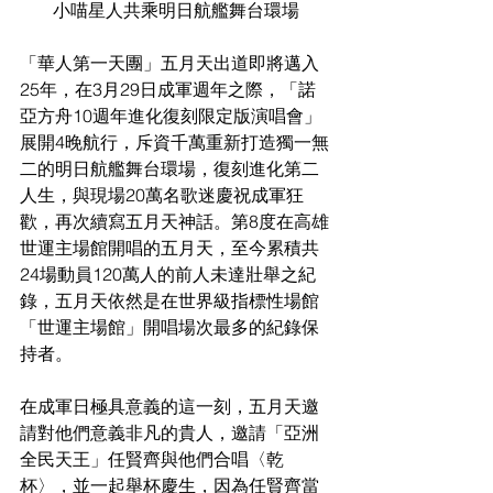
小喵星人共乘明日航艦舞台環場
「華人第一天團」五月天出道即將邁入
25年，在3月29日成軍週年之際，「諾
亞方舟10週年進化復刻限定版演唱會」
展開4晚航行，斥資千萬重新打造獨一無
二的明日航艦舞台環場，復刻進化第二
人生，與現場20萬名歌迷慶祝成軍狂
歡，再次續寫五月天神話。第8度在高雄
世運主場館開唱的五月天，至今累積共
24場動員120萬人的前人未達壯舉之紀
錄，五月天依然是在世界級指標性場館
「世運主場館」開唱場次最多的紀錄保
持者。
在成軍日極具意義的這一刻，五月天邀
請對他們意義非凡的貴人，邀請「亞洲
全民天王」任賢齊與他們合唱〈乾
杯〉，並一起舉杯慶生，因為任賢齊當