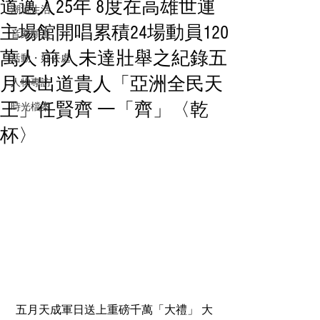
道邁入25年 8度在高雄世運
潮流生活
主場館開唱累積24場動員120
音樂頻道
萬人 前人未達壯舉之紀錄五
活動・好去處
月天出道貴人「亞洲全民天
人物專訪
王」任賢齊 一「齊」〈乾
時光檔案
杯〉
五月天成軍日送上重磅千萬「大禮」 大