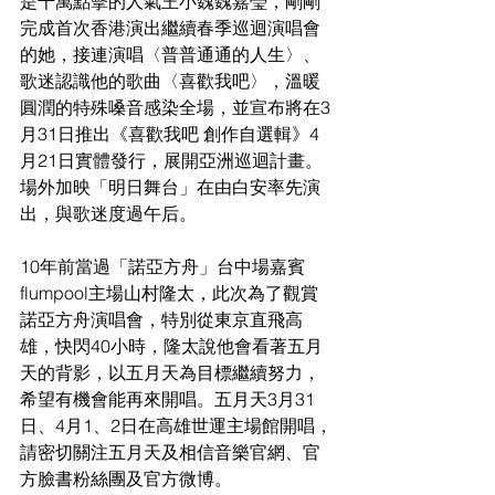
是千萬點擊的人氣王小魏魏嘉瑩，剛剛
完成首次香港演出繼續春季巡迴演唱會
的她，接連演唱〈普普通通的人生〉、
歌迷認識他的歌曲〈喜歡我吧〉，溫暖
圓潤的特殊嗓音感染全場，並宣布將在3
月31日推出《喜歡我吧 創作自選輯》4
月21日實體發行，展開亞洲巡迴計畫。
場外加映「明日舞台」在由白安率先演
出，與歌迷度過午后。
10年前當過「諾亞方舟」台中場嘉賓
flumpool主場山村隆太，此次為了觀賞
諾亞方舟演唱會，特別從東京直飛高
雄，快閃40小時，隆太說他會看著五月
天的背影，以五月天為目標繼續努力，
希望有機會能再來開唱。五月天3月31
日、4月1、2日在高雄世運主場館開唱，
請密切關注五月天及相信音樂官網、官
方臉書粉絲團及官方微博。