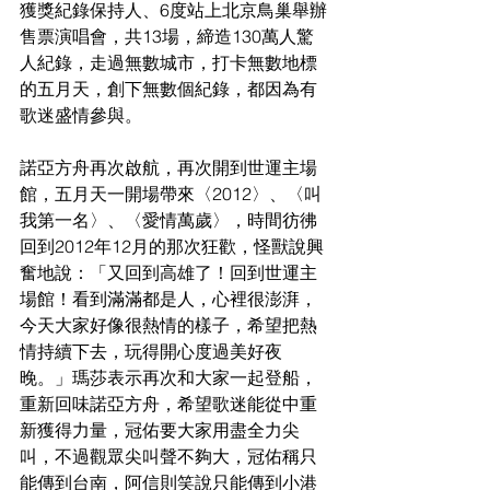
獲獎紀錄保持人、6度站上北京鳥巢舉辦
售票演唱會，共13場，締造130萬人驚
人紀錄，走過無數城市，打卡無數地標
的五月天，創下無數個紀錄，都因為有
歌迷盛情參與。
諾亞方舟再次啟航，再次開到世運主場
館，五月天一開場帶來〈2012〉、〈叫
我第一名〉、〈愛情萬歲〉，時間彷彿
回到2012年12月的那次狂歡，怪獸說興
奮地說：「又回到高雄了！回到世運主
場館！看到滿滿都是人，心裡很澎湃，
今天大家好像很熱情的樣子，希望把熱
情持續下去，玩得開心度過美好夜
晚。」瑪莎表示再次和大家一起登船，
重新回味諾亞方舟，希望歌迷能從中重
新獲得力量，冠佑要大家用盡全力尖
叫，不過觀眾尖叫聲不夠大，冠佑稱只
能傳到台南，阿信則笑說只能傳到小港