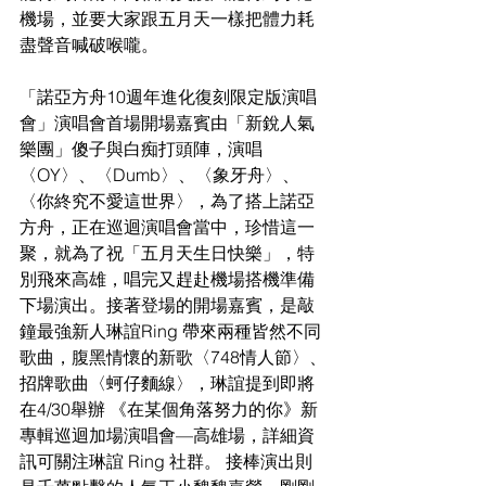
機場，並要大家跟五月天一樣把體力耗
盡聲音喊破喉嚨。
「諾亞方舟10週年進化復刻限定版演唱
會」演唱會首場開場嘉賓由「新銳人氣
樂團」傻子與白痴打頭陣，演唱
〈OY〉、〈Dumb〉、〈象牙舟〉、
〈你終究不愛這世界〉，為了搭上諾亞
方舟，正在巡迴演唱會當中，珍惜這一
聚，就為了祝「五月天生日快樂」，特
別飛來高雄，唱完又趕赴機場搭機準備
下場演出。接著登場的開場嘉賓，是敲
鐘最強新人琳誼Ring 帶來兩種皆然不同
歌曲，腹黑情懷的新歌〈748情人節〉、
招牌歌曲〈蚵仔麵線〉，琳誼提到即將
在4/30舉辦 《在某個角落努力的你》新
專輯巡迴加場演唱會—高雄場，詳細資
訊可關注琳誼 Ring 社群。 接棒演出則