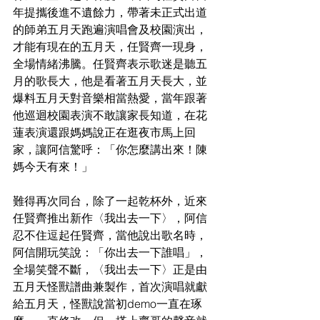
年提攜後進不遺餘力，帶著未正式出道
的師弟五月天跑遍演唱會及校園演出，
才能有現在的五月天，任賢齊一現身，
全場情緒沸騰。任賢齊表示歌迷是聽五
月的歌長大，他是看著五月天長大，並
爆料五月天對音樂相當熱愛，當年跟著
他巡迴校園表演不敢讓家長知道，在花
蓮表演還跟媽媽說正在逛夜市馬上回
家，讓阿信驚呼：「你怎麼講出來！陳
媽今天有來！」
難得再次同台，除了一起乾杯外，近來
任賢齊推出新作〈我出去一下〉，阿信
忍不住逗起任賢齊，當他說出歌名時，
阿信開玩笑說：「你出去一下誰唱」，
全場笑聲不斷，〈我出去一下〉正是由
五月天怪獸譜曲兼製作，首次演唱就獻
給五月天，怪獸說當初demo一直在琢