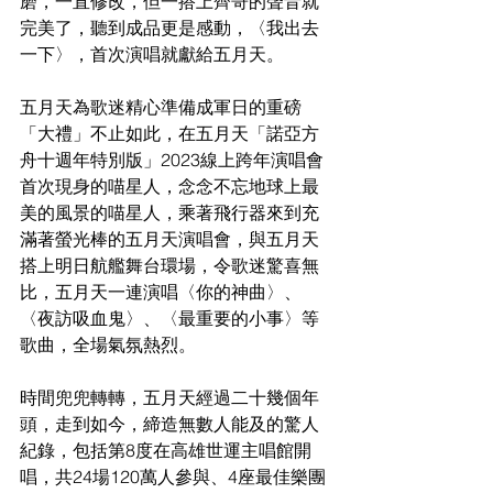
磨，一直修改，但一搭上齊哥的聲音就
完美了，聽到成品更是感動，〈我出去
一下〉，首次演唱就獻給五月天。
五月天為歌迷精心準備成軍日的重磅
「大禮」不止如此，在五月天「諾亞方
舟十週年特別版」2023線上跨年演唱會
首次現身的喵星人，念念不忘地球上最
美的風景的喵星人，乘著飛行器來到充
滿著螢光棒的五月天演唱會，與五月天
搭上明日航艦舞台環場，令歌迷驚喜無
比，五月天一連演唱〈你的神曲〉、
〈夜訪吸血鬼〉、〈最重要的小事〉等
歌曲，全場氣氛熱烈。
時間兜兜轉轉，五月天經過二十幾個年
頭，走到如今，締造無數人能及的驚人
紀錄，包括第8度在高雄世運主唱館開
唱，共24場120萬人參與、4座最佳樂團