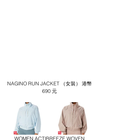
NAGINO RUN JACKET （女裝） 港幣 
690 元 
WOMEN ACTIBREEZE WOVEN 