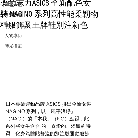
柔意志力ASICS 全新配色女
潮流生活
裝 NAGINO 系列高性能柔韌物
音樂頻道
料服飾及王牌鞋別注新色
活動・好去處
人物專訪
時光檔案
日本專業運動品牌 ASICS 推出全新女裝 
NAGINO 系列，以「風平浪靜」
（NAGI）的「本我」（NO）點題，此
系列將女生適合 的、喜愛的、渴望的特
質，化身為體貼舒適的別注版運動服飾