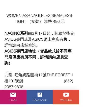
WOMEN ASANAGI FLEX SEAMLESS 
TIGHT （女裝） 港幣 490 元
NAGINO系列
由3月17日起，陸續於指定
ASICS專門店及ASICS網上商店有售，
詳情請向店舖查詢。
ASICS專門店地址（貨品款式於不同專
門店供應有所不同，詳情請向店員查
詢）
九龍	旺角奶路臣街17號THE FOREST 1
樓101號舖					(852) 
2387 9808
九龍	尖沙咀海港城海運大廈二階
OT268-9號舖					
Email
Facebook
YouTube
(852) 2818 6330
九龍	九龍尖沙咀河內道18號K11購物藝