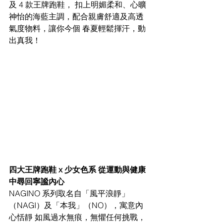
及 4 款王牌跑鞋， 扣上明媚柔和、心曠
神怡的海藍主調，配合親膚舒適及高透
氣度物料，讓你今個 春夏輕鬆揮汗，動
出真我！ 
四大王牌跑鞋 x 少女色系 從運動與健康
中尋回寧謐內心 
NAGINO 系列取名自「風平浪靜」
（NAGI）及「本我」（NO），寓意內
心恬靜 如風過水無痕，無懼任何挑戰，