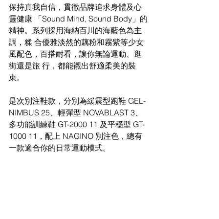
保持真我自信，貫徹品牌追求身體及心
靈健康 「Sound Mind, Sound Body」的
精神。系列採用海納百川的海藍色為主
調，糅 合優雅淡然的藕粉和霧紫等少女
風配色，百搭耐看，讓你無論運動、逛
街還是旅 行，都能襯出舒適柔美的裝
束。
是次別注鞋款，分別為緩震型跑鞋 GEL-
NIMBUS 25、輕彈型 NOVABLAST 3、 
多功能訓練鞋 GT-2000 11 及平穩型 GT-
1000 11，配上 NAGINO 別注色，總有 
一款適合你的日常運動模式。 