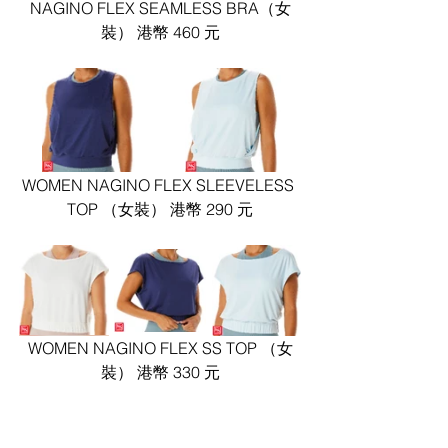
NAGINO FLEX SEAMLESS BRA（女
裝） 港幣 460 元
WOMEN NAGINO FLEX SLEEVELESS 
TOP （女裝） 港幣 290 元
WOMEN NAGINO FLEX SS TOP （女
裝） 港幣 330 元