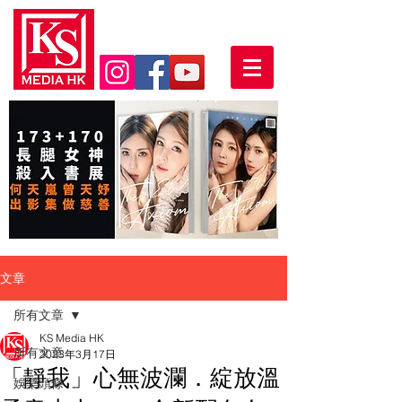
文章
所有文章
KS Media HK
所有文章
2023年3月17日
「靜我」心無波瀾．綻放溫
娛樂頭條