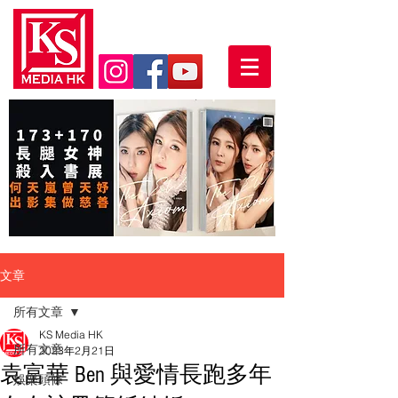
文章
所有文章
KS Media HK
所有文章
2023年2月21日
袁富華 Ben 與愛情長跑多年
娛樂頭條