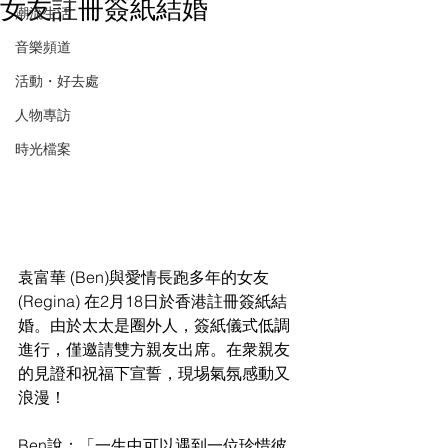
女友註冊簽紙結婚
潮流生活
音樂頻道
活動・好去處
人物專訪
時光檔案
袁富華 (Ben)與愛情長跑多年的女友 
(Regina) 在2月18日於香港註冊簽紙結
婚。由於太太是圈外人，簽紙儀式低調
進行，僅邀請雙方親友出席。在衆親友
的見證和祝福下宣誓，現埸氣氛感動又
浪漫！
Ben說：「一生中可以遇到一位珍惜彼