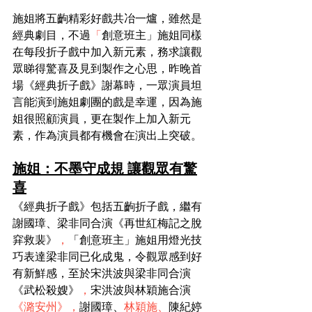
施姐將五齣精彩好戲共冶一爐，雖然是
經典劇目，不過
「
創意班主」施姐同樣
在每段折子戲中加入新元素，務求讓觀
眾睇得驚喜及見到製作之心思，昨晚首
場《經典折子戲》謝幕時，一眾演員坦
言能演到施姐劇團的戲是幸運，因為施
姐很照顧演員，更在製作上加入新元
素，作為演員都有機會在演出上突破。
施姐：不墨守成規 讓觀眾有驚
喜
《經典折子戲》包括五齣折子戲，繼有
謝國璋、梁非同合演《再世紅梅記之脫
穽救裴》
，
「創意班主」施姐用燈光技
巧表達梁非同已化成鬼，令觀眾感到好
有新鮮感，至於宋洪波與梁非同合演
《武松殺嫂》
，
宋洪波與林穎施合演
《潞安州》
，
謝國璋、
林穎施、
陳紀婷