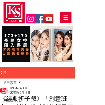
文章
所有文章
KS Media HK
所有文章
2023年2月13日
《經典折子戲》「創意班
娛樂頭條