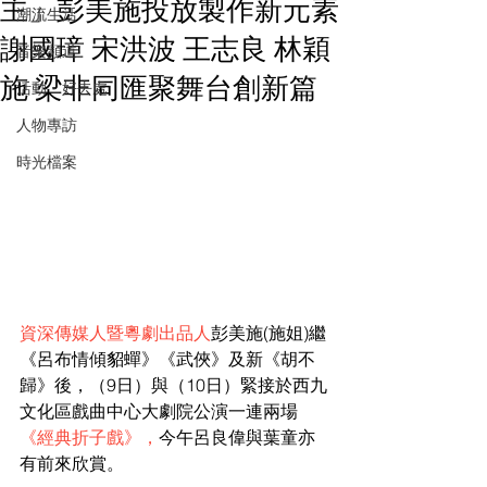
主」彭美施投放製作新元素
潮流生活
謝國璋 宋洪波 王志良 林穎
音樂頻道
施 梁非同匯聚舞台創新篇
活動・好去處
人物專訪
時光檔案
資深傳媒人暨粵劇出品人
彭美施(施姐)繼
《呂布情傾貂蟬》《武俠》及新《胡不
歸》後，（9日）與（10日）緊接於西九
文化區戲曲中心大劇院公演一連兩場
《經典折子戲》
，
今午呂良偉與葉童亦
有前來欣賞。