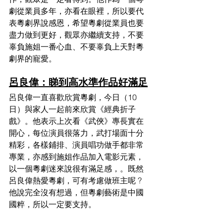
劇從業員多年，亦看在眼裡，所以要代
表粵劇界說感恩，希望粵劇從業員也要
盡力做到更好，觀眾亦繼續支持，不要
辜負施姐一番心血、不要辜負上天對粵
劇界的寵愛。
呂良偉：睇到高水準作品好滿足
呂良偉一直喜歡欣賞粵劇，今日（10
日）與家人一起前來欣賞《經典折子
戲》。他表示上次看《武俠》專長實在
開心，每位演員很落力，武打場面十分
精彩，各樣鋪排、演員唱功做手都非常
專業，亦感到施姐作品加入電影元素，
以一個粵劇迷來說很有滿足感，。既然
呂良偉熱愛粵劇，可有考慮做班主呢 ? 
他說完全沒有想過，但粵劇藝術是中國
國粹，所以一定要支持。