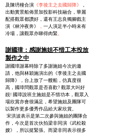
及陳玬橦合演
《李後主之去國歸降》
，
出動實景船佈景加投影科技融合，華麗
配搭觀眾都讚好，還有王志良獨腳戲主
演《林沖夜奔》
，
一人演足半小時未有
冷場，讓觀眾亦睇得肉緊
。
謝國璋：感謝施姐不惜工本投放
製作之中
謝國璋謝幕時除了多謝施姐今次的邀
請，他與林穎施演出的《李後主之去國
歸降》，台上放了一艘船，仿真度很
高，國璋問觀眾是否喜歡? 觀眾大叫好
靚! 國璋說班主施姐是不惜功本，觀眾入
場欣賞亦會很滿足，希望施姐及團隊可
以製作更多優秀作品給大家欣賞。
 宋洪波表示是第二次參與施姐的團隊合
作，今次是首次伙拍梁非同演《武松殺
嫂》，所以挺緊張。而梁非同表示很多