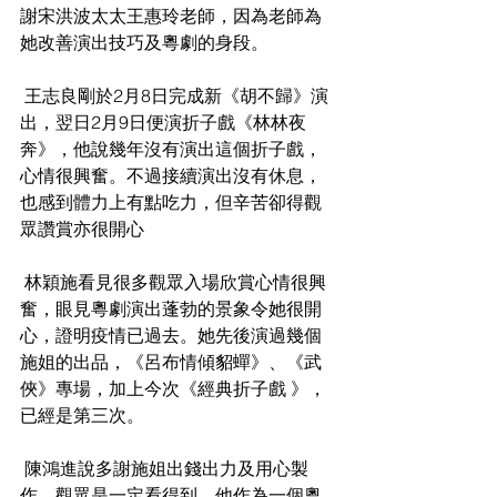
謝宋洪波太太王惠玲老師，因為老師為
她改善演出技巧及粵劇的身段。
 王志良剛於2月8日完成新《胡不歸》演
出，翌日2月9日便演折子戲《林林夜
奔》，他說幾年沒有演出這個折子戲，
心情很興奮。不過接續演出沒有休息，
也感到體力上有點吃力，但辛苦卻得觀
眾讚賞亦很開心
 林穎施看見很多觀眾入場欣賞心情很興
奮，眼見粵劇演出蓬勃的景象令她很開
心，證明疫情已過去。她先後演過幾個
施姐的出品，《呂布情傾貂蟬》、《武
俠》專場，加上今次《經典折子戲 》，
已經是第三次。
 陳鴻進說多謝施姐出錢出力及用心製
作，觀眾是一定看得到。他作為一個粵