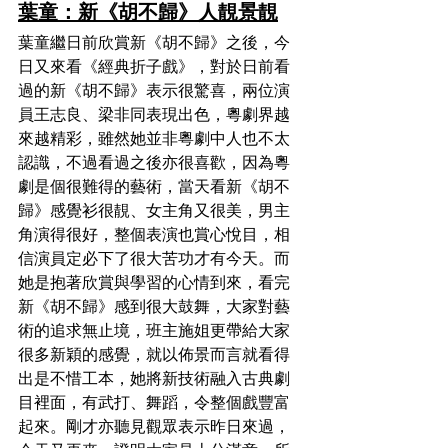
葉童：新《胡不歸》人靚景靚
葉童繼日前欣賞新《胡不歸》之後，今
日又來看《經典折子戲》，對於日前看
過的新《胡不歸》表示很驚喜，兩位演
員王志良、梁非同表現出色，粵劇界越
來越精彩，雖然她並非粵劇中人也不太
認識，不過看過之後亦很喜歡，因為粵
劇是個很難得的藝術，當天看新《胡不
歸》感覺衫很靚、女主角又很美，男主
角演得很好，整個表演也賞心悅目，相
信演員定必下了很大苦功才有今天。而
她是抱著欣賞與學習的心情到來，看完
新《胡不歸》感到很大鼓舞，大家對藝
術的追求無止境，班主施姐更帶給大家
很多新穎的感覺，就以佈景而言就看得
出是不惜工本，她將新技術融入古典劇
目裡面，有武打、舞蹈，令整個戲豐富
起來。剛才亦聽見觀眾表示昨日來過，