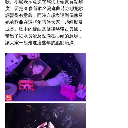
歌。小瑜表示這次在寫詞上確實有點難
度，要把30多首歌名寫進曲時亦想把歌
詞變得有意義，同時亦想表達到偶像及
她的歌曲在這些年陪伴大家一起經歷及
成長。歌中的編曲及旋律略帶古典風，
帶出了細水長流及點滴在心頭的意境，
讓大家一起走進這些年的點點滴滴！