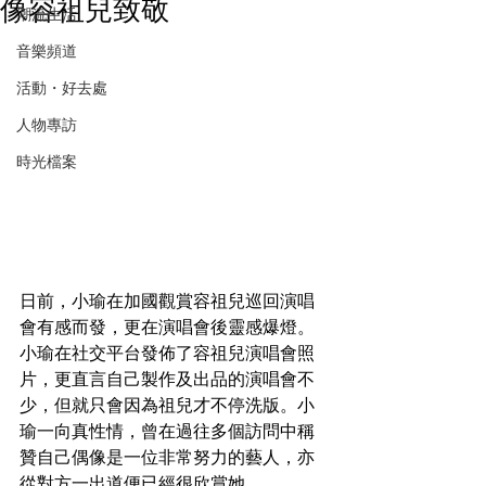
像容祖兒致敬
潮流生活
音樂頻道
活動・好去處
人物專訪
時光檔案
日前，小瑜在加國觀賞容祖兒巡回演唱
會有感而發，更在演唱會後靈感爆燈。
小瑜在社交平台發佈了容祖兒演唱會照
片，更直言自己製作及出品的演唱會不
少，但就只會因為祖兒才不停洗版。小
瑜一向真性情，曾在過往多個訪問中稱
贊自己偶像是一位非常努力的藝人，亦
從對方一出道便已經很欣賞她。