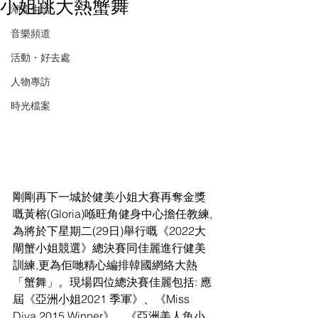
小姐跳大熱蟹舞
潮流生活
音樂頻道
活動・好去處
人物專訪
時光檔案
剛剛再下一城於健美小姐大賽再奪金獎
嘅黃榕(Gloria)喺旺角健身中心擔任教練,
為將於下星期二(29日)舉行嘅《2022大
閘蟹小姐競選》總決賽同佳麗進行健美
訓練,更為佢哋精心編排韓國網絡大熱
「蟹舞」。現場四位總決賽佳麗包括: 應
屆《亞洲小姐2021 季軍》、《Miss 
Diva 2015 Winner》、《亞洲美人魚小