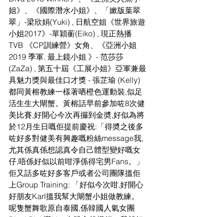
姐》、《國際潛水小姐》、「嫰版葉翠
翠」-梁欣娟(Yuki) , 日航空姐《世界旅遊
小姐2017》-單穎蘅(Eiko) , 現正熱播
TVB 《CP訓練營》女角、《亞洲小姐
2019 季軍. 最上鏡小姐 》- 范莎莎
(ZaZa) , 第五十屆《工展小姐》亞軍兼最
具魅力獎與最佳口才獎 - 張芷瑜 (Kelly)
都同黃榕教練一樣著哂橙色運動裝,似足
活生生大閘蟹。黃榕話早前參加咗8次健
美比賽,好開心今次再攞到金奬,好似為將
於12月生日嘅佢提前慶祝:「得奬之後多
咗好多對健美有興趣嘅粉絲message我,
尤其係真係想認真令自己體型變好嘅女
仔,唔係好似以前咁淨係得宅男Fans。」
佢又話多咗好多客戶或者公司團隊搵佢
上Group Training: 「好似今次咁,好開心
好朋友Karl搵我幫大閘蟹小姐做教練。
呢隻蟹舞歌原自泰國,係韓國人氣女團