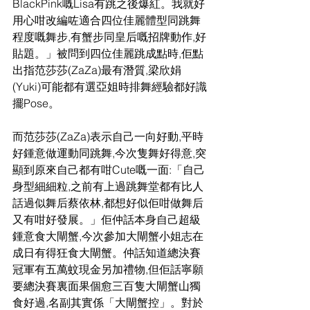
BlackPink嘅Lisa有跳之後爆紅。我就好
用心咁改編咗適合四位佳麗體型同跳舞
程度嘅舞步,有蟹步同皇后嘅招牌動作,好
貼題。」被問到四位佳麗跳成點時,佢點
出指范莎莎(ZaZa)最有潛質,梁欣娟
(Yuki)可能都有選亞姐時排舞經驗都好識
擺Pose。
而范莎莎(ZaZa)表示自己一向好動,平時
好鍾意做運動同跳舞,今次隻舞好得意,突
顯到原來自己都有咁Cute嘅一面:「自己
身型細細粒,之前有上過跳舞堂都有比人
話過似舞后蔡依林,都想好似佢咁做舞后
又有咁好發展。」佢仲話本身自己超級
鍾意食大閘蟹,今次參加大閘蟹小姐志在
成日有得狂食大閘蟹。仲話知道總決賽
冠軍有五萬蚊現金另加禮物,但佢話寧願
要總決賽裏面果個愈三百隻大閘蟹山獨
食好過,名副其實係「大閘蟹控」。對於