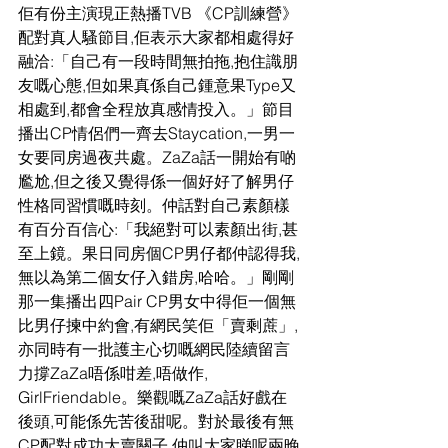
佢有份主演現正熱播TVB 《CP訓練營》
配對真人騷節目,佢表示大家都相處得好
融洽:「自己有一段時間無拍拖,抱住識朋
友嘅心態,但如果真係自己鍾意果Type又
相處到,都會全程放真感情投入。」節目
播出CP情侶們一齊去Staycation,一男一
女要同房過夜共處。ZaZa話一開始有啲
尷尬,但之後又覺得係一個好好了解男仔
性格同習慣嘅時刻。仲話對自己素顏樣
有百分百信心:「我絕對可以素顏出街,甚
至上鏡。果日同房個CP男仔都仲認得我,
無以為第二個女仔入錯房,哈哈。」剛剛
那一集播出四Pair CP男女中得佢一個無
比男仔揀中約會,有網民笑佢「賣剩蔗」,
亦同時有一批護主心切嘅網民陸續留言
力撐ZaZa唔係咁差,唔做作, 
GirlFriendable。樂觀嘅ZaZa話好戲在
後頭,可能係先苦後甜呢。對於最後有無
CP配對成功大賣關子,仲叫大家睇呢兩晚