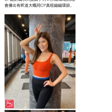
會播出有呎道大嘅同CP真咀錫錫環節。