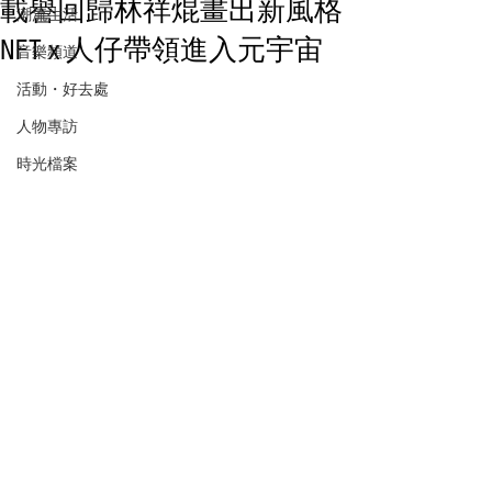
載譽回歸林祥焜畫出新風格
潮流生活
NFT x 人仔帶領進入元宇宙
音樂頻道
活動・好去處
人物專訪
時光檔案