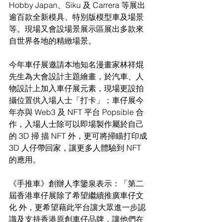
Hobby Japan、Siku 及 Carrera 等展出
逾百款全新模具、特別版模型車及場景
等。現場又會設場景展示區展出多款來
自世界各地的精緻場景。
今年車仔展邀請本地知名漫畫家林祥焜
先生為大會設計主題繪畫，於汽車、人
物設計上加入車仔展元素，現場更設拍
攝位置供入場人士「打卡」；車仔展今
年亦與 Web3 及 NFT 平台 Popsible 合
作，入場人士除可以即場製作屬於自己
的 3D 掃 描 NFT 外，更可將掃瞄打印成 
3D 人仔帶回家，讓更多人體驗到 NFT 
的應用。
《手推車》創辦人李鑒泉表示：「第二
屆香港車仔展除了希望繼續推廣車仔文
化 外，更希望藉此平台讓大眾進一步認
識及支持香港原創車仔品牌，讓他們在