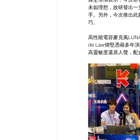
未如理想，故研發出一
手。另外，今次推出此
巧。
高性能電容麥克風LUNA Aud
de Law煒堅憑藉
高靈敏度還原人聲，配