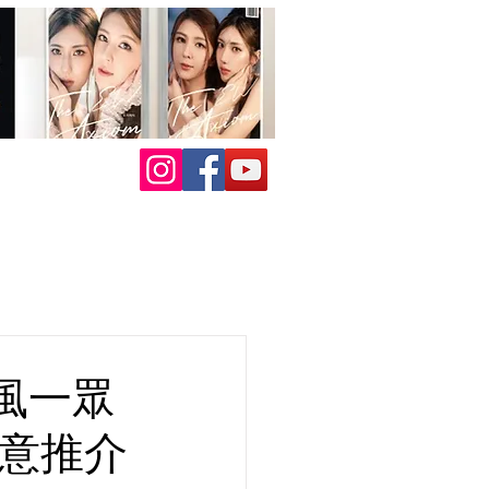
風一眾
誠意推介