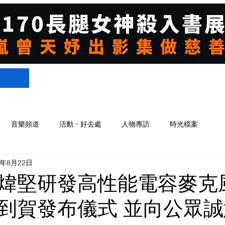
們
音樂頻道
活動・好去處
人物專訪
時光檔案
2年8月22日
煒堅研發高性能電容麥克
到賀發布儀式 並向公眾