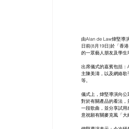
由Alan de Law煒堅導演研
日前(8月19日)於「香
的一眾藝人朋友及學生
出席儀式的嘉賓包括：A
主陳美濤，以及網絡歌手：楊
等。
儀式上，煒堅導演向公
對於有關產品的看法，
一段歌曲，並分享試用
意祝願有關麥克風「大
煒堅導演表示：今次研