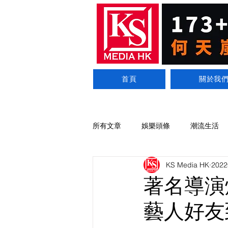
首頁
關於我
所有文章
娛樂頭條
潮流生活
KS Media HK
202
著名導演
藝人好友