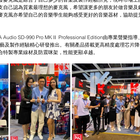
支自己認為質素最理想的麥克風，希望讓更多的朋友於做音樂及
麥克風亦希望自己的音樂學生能夠感受更好的音樂器材，協助提
io SD-990 Pro MKⅡ Professional Edition由專業聲樂指
多年演藝及製作經驗精心研發推出。有關產品搭載更高精度處理芯片
合特製專業線材及防震咪架，性能更顯卓越。