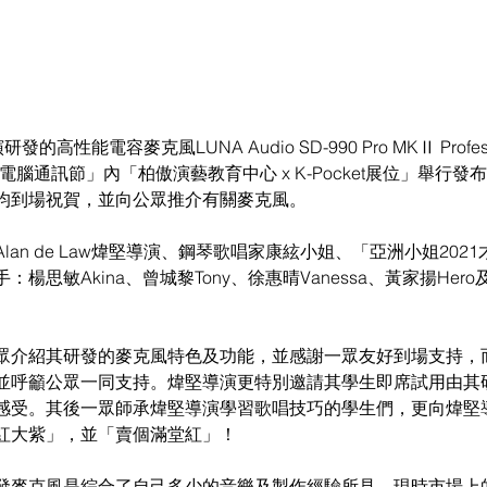
發的高性能電容麥克風LUNA Audio SD-990 Pro MKⅡ Profession
港電腦通訊節」內「柏傲演藝教育中心 x K-Pocket展位」舉行
均到場祝賀，並向公眾推介有關麥克風。
lan de Law煒堅導演、鋼琴歌唱家康絃小姐、「亞洲小姐202
思敏Akina、曾城黎Tony、徐惠晴Vanessa、黃家揚Hero及劉
眾介紹其研發的麥克風特色及功能，並感謝一眾友好到場支持，
並呼籲公眾一同支持。煒堅導演更特別邀請其學生即席試用由其
感受。其後一眾師承煒堅導演學習歌唱技巧的學生們，更向煒堅
紅大紫」，並「賣個滿堂紅」！
發麥克風是綜合了自己多少的音樂及製作經驗所見，現時市場上