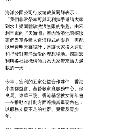
海洋公園公司行政總裁黃嗣輝表示：
「我們非常榮幸可與宏利攜手邀請大家
到水上樂園體驗激浪無限的樂趣。由宏
利呈獻的『天海灣』室內造浪池讓探險
家們盡享多種人造浪模式的樂趣，再配
以半透明天幕設計，是讓大家投入運動
和抒發對海洋熱愛的理想場地。感謝宏
利與各社福機構傾力為大家帶來活力滿 
載的一天！」
今年，宏利的五家公益合作夥伴—香港
小童群益會、基督教家庭服務中心、保
良局、東華三院、香港基督教女青年會
—在推動本計劃方面將擔當重要角色，
以服務支援不足的社群、兒童及青少
年。