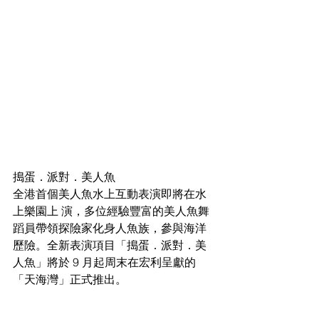
搗蛋．派對．美人魚
全港首個美人魚水上互動表演即將在水
上樂園上 演，多位經驗豐富的美人魚舞
蹈員帶領探險家化身人魚族，參與海洋
歷險。全新表演項目「搗蛋．派對．美
人魚」將於 9 月起周末在宏利呈獻的
「天海灣」正式推出。