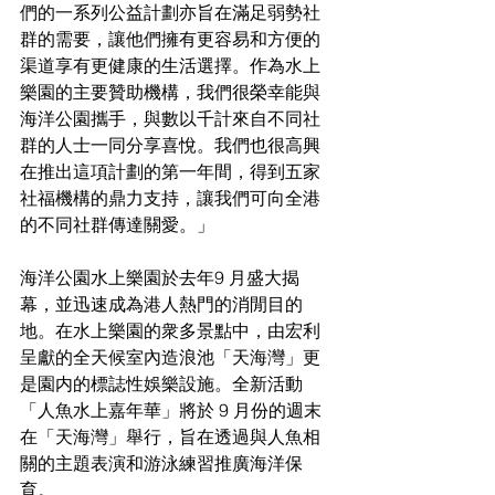
們的一系列公益計劃亦旨在滿足弱勢社
群的需要，讓他們擁有更容易和方便的
渠道享有更健康的生活選擇。作為水上
樂園的主要贊助機構，我們很榮幸能與
海洋公園攜手，與數以千計來自不同社
群的人士一同分享喜悅。我們也很高興
在推出這項計劃的第一年間，得到五家
社福機構的鼎力支持，讓我們可向全港
的不同社群傳達關愛。」
海洋公園水上樂園於去年9 月盛大揭
幕，並迅速成為港人熱門的消閒目的
地。在水上樂園的衆多景點中，由宏利
呈獻的全天候室內造浪池「天海灣」更
是園内的標誌性娛樂設施。全新活動
「人魚水上嘉年華」將於 9 月份的週末
在「天海灣」舉行，旨在透過與人魚相
關的主題表演和游泳練習推廣海洋保
育。