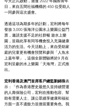
今天正式啟動，適逢 2022 年國際青年
日，來自五間社福機構的 450 位受助人
一同參與這次盛會。
透過這項為期多年的計劃，宏利將每年
發放 3,000 張海洋公園水上樂園公益門
票，邀請支援不足的社群暢 遊水上樂
園，並藉此享有同等機會投入充滿健康
活力的生活。今天活動上，來自受助家
庭的兒童更有機會預覽和參與「人魚水
上嘉年華」，這個全新體驗將於9 月在
宏利呈獻的水上樂園「天海灣」正式推
出。
宏利香港及澳門首席客戶總監劉錦珠
表
示：「作為香港歷史最悠久並持續營運
的人壽保險公司，宏利在推動包容、幫
助有需要人士、讓公眾續享健康和福祉
方面一直不遺餘力並擔當重要角色。我