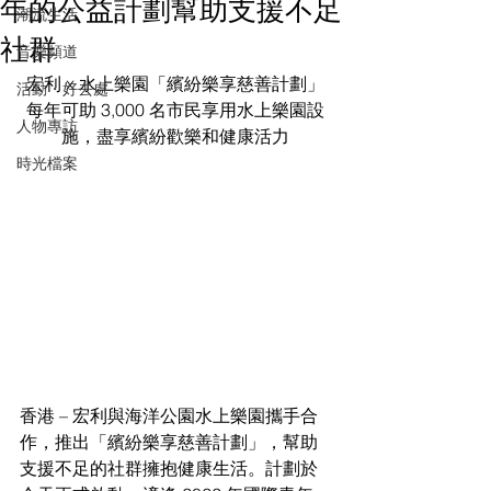
年的公益計劃幫助支援不足
潮流生活
社群
音樂頻道
宏利 x 水上樂園「繽紛樂享慈善計劃」
活動・好去處
每年可助 3,000 名市民享用水上樂園設
人物專訪
施，盡享繽紛歡樂和健康活力
時光檔案
香港 – 宏利與海洋公園水上樂園攜手合
作，推出「繽紛樂享慈善計劃」，幫助
支援不足的社群擁抱健康生活。計劃於