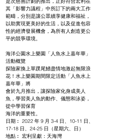
是次慈善計劃的推出，正好符合宏利在
其「影響力議程」中所訂下的兩大工作
範疇，分別是讓公眾續享健康和福祉，
以助實現更美好的生活，以及促進包容
性的經濟發展機會，為所有人創造更公
平的競爭環境。
海洋公園水上樂園「人魚水上嘉年華」
活動概覽
探險家換上單蹼尾鰭盡情地激起無限浪
花！水上樂園期間限定活動「人魚水上
嘉年華」將
會於九月推出，讓探險家化身成美人
魚，學習美人魚的動作、儀態和泳姿，
從中學習保育
海洋的重要性。
日期︰ 2022 年 9 月 3-4 日、10-11 日、
17-18 日、24-25 日（星期六、日）
地點︰ 宏利呈獻：天海灣