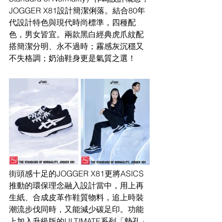
JOGGER X81設計簡潔俐落。結合80年
代設計特色與現代時尚標準，四種配
色，男女皆宜。兩款黑白經典虎爪紋配
搭簡潔分明、永不過時；霧感灰沉穩又
不失格調；奶油鞋身更是氣質之選！
街頭感十足的JOGGER X81更將ASICS
推動的環保理念融入設計當中，用上再
生紙、合成皮革作鞋質物料，追上時裝
潮流步伐同時，又能減少碳足印。功能
上加入升級版的ULTIMATE系列「墊孔」