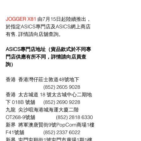
JOGGER X81
 由7月15日起陸續推出，
於指定ASICS專門店及ASICS網上商店
有售. 詳情請向店舖查詢。
ASICS專門店地址（貨品款式於不同專
門店供應有所不同，詳情請向店員查
詢）
香港	香港灣仔莊士敦道48號地下		
			(852) 2605 9028
香港	太古城道 18 號太古城中心二期地
下 018B 號舖	(852) 2690 9228
九龍	尖沙咀海港城海運大廈二階
OT268-9號舖		(852) 2818 6330
新界	將軍澳唐賢街9號PopCorn商場1樓
F41號舖		(852) 2337 6022
新界	屯門屯順街1號屯門市廣場1期1樓