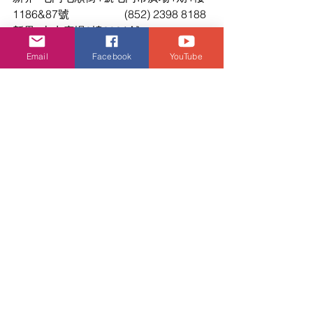
1186&87號		(852) 2398 8188
新界	上水廣場3樓303A舖			
			(852) 2638 5018
Email
Facebook
YouTube
新界	大埔超級城C區2樓597B舖		
			(852) 2638 8848
 UB4-S GEL-1130
 由7月22日起陸續推
出，於指定ASICS專門、HBX商店、
EXI.T商店及ASICS網上商店有售. 詳情請
向店舖查詢。
ASICS專門店地址（貨品款式於不同專
門店供應有所不同，詳情請向店員查
詢）
香港	香港灣仔莊士敦道48號地下		
			(852) 2605 9028
香港	太古城道 18 號太古城中心二期地
下 018B 號舖	(852) 2690 9228