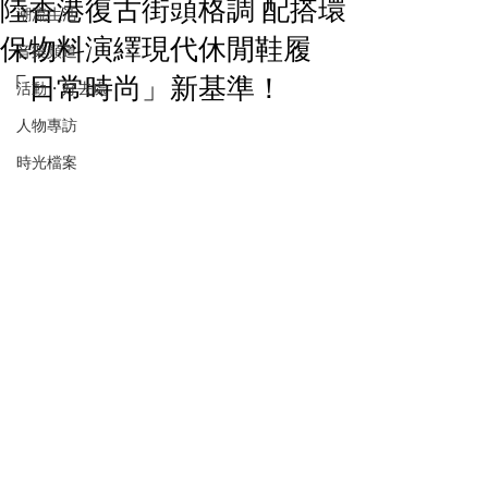
陸香港復古街頭格調 配搭環
潮流生活
保物料演繹現代休閒鞋履
音樂頻道
「日常時尚」新基準！
活動・好去處
人物專訪
時光檔案