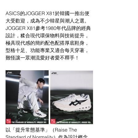
ASICS的JOGGER X81於韓國一推出便
大受歡迎，成為不少韓星與潮人之選。
JOGGER X81參考1980年代品牌的經典
設計，糅合現代環保物料與技術提升，
極具現代感的簡約配色配搭厚底鞋身，
型格十足、功能專業又適合每天穿著，
難怪讓一眾潮流愛好者愛不釋手！
以「提升常態基準」（Raise The 
Standard of Normality）作為設計概念，