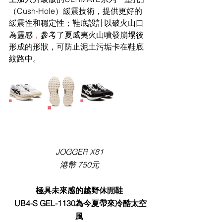
（Cush-Hole）緩震技術，提供更好的
緩震性和穩定性；鞋底設計以破火山口
為靈感
，
參考了夏威夷火山噴發崩塌後
形成的形狀，可防止泥土污垢卡在鞋底
紋路中。
JOGGER X81
港幣 750元
極具未來感的越野休閒鞋
 UB4-S GEL-1130為今夏帶來冷酷太空
風