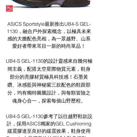
ASICS Sportstyle最新推出UB4-S GEL-
1130，融合戶外探索概念，以極具未來
感的大膽配色亮相，為一眾越野、山系
愛好者帶來耳目一新的時尚單品！
UB4-S GEL-1130的設計靈感來自幾何極
簡主義，配搭太空星際物質元素，鞋身
部分的亮膠材質極具科技感！石墨黃
鑽、冰感藍與神秘紫三款配色的鞋跟部
分，均有獨特圖騰設計，與每顆冒險之
魂身心合一，探索每個山野歷程。
UB4-S GEL-1130參考了以往越野鞋款設
計，採用ASICS獨家的GEL Cushioning
緩震膠達至良好的緩震效果，鞋身使用