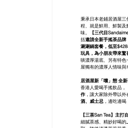
秉承日本老鋪居酒屋三
程、就是鮮用、鮮製及
味。
【三代目Sanda
括
邀請全新手搖茶品牌【
涮涮鍋套餐，低至$4
玩具，為小朋友帶來驚喜Ha
啖濃厚湯底、另有特色
屋獨有的濃厚人情味與
居酒屋新「嚐」態 全新
香港人愛喝手搖飲品，【三
作
，讓大家除外帶以外
酒、威士忌
，邊吃邊喝
【三茶San Tea】
細膩茶感、精妙好喝的