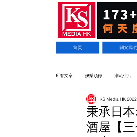
首頁
關於我
所有文章
娛樂頭條
潮流生活
KS Media HK
202
秉承日本
酒屋【三代