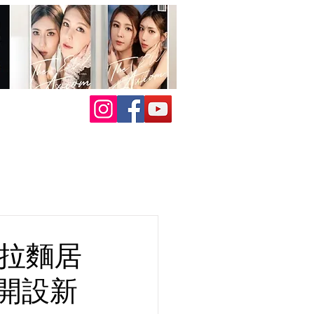
式拉麵居
日開設新