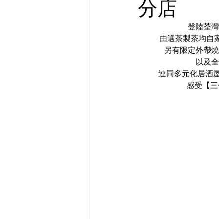
分店
登陸荃灣
由選茶製茶均自家
另有限定外帶燒
以及全
連同多元化居酒
感受【三