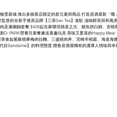
愉景新城 推出多個新店限定的新元素與商品 打造居酒屋新「嚐
監督的全新手搖茶品牌【三茶San Tea】進駐 滋味醇茶與和風
肉及涮涮鍋套餐 $428起在家嘆現燒喜之次、鰻魚拼白鱔、安格
新D‧ PARK營養兒童餐兼送童趣玩具 美味又驚喜的Happy Meal
屋美食如紫蘇燒豚梅肉拉麵、三盛燒肉丼、宮崎辛稻庭、海老海
代目Sandaime】的料理態度 體會居酒屋獨有的濃厚人情味與幸