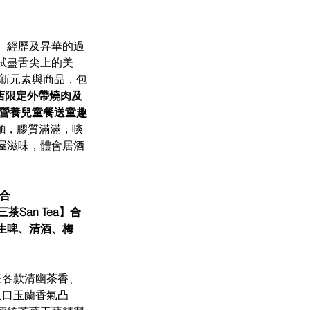
、經歷及昇華的過
試盡舌尖上的美
新元素與商品，包
新店限定外帶燒肉及
定營養兒童餐送童趣
麵，膠質滿滿，啖
屋滋味，體會居酒
結合
San Tea】合
生啤、清酒、梅
來各款清幽茶香、
入口玉蘭香氣凸