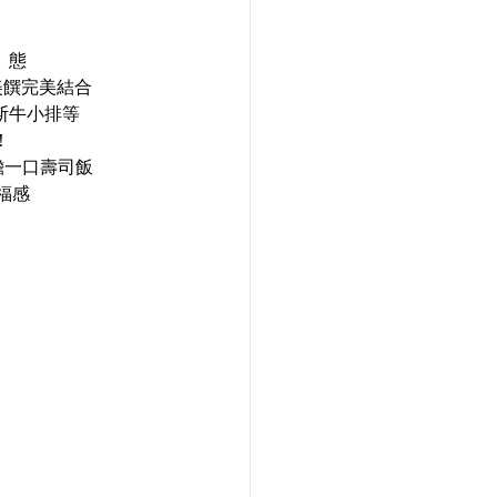
」態
美饌完美結合
斯牛小排等
！
膽一口壽司飯
福感