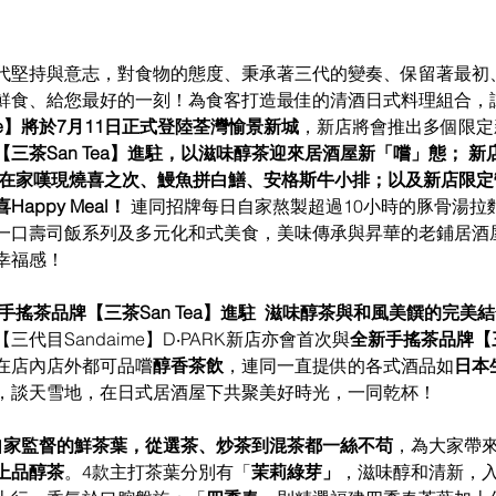
代堅持與意志，對食物的態度、秉承著三代的變奏、保留著最初
鮮食、給您最好的一刻！為食客打造最佳的清酒日式料理組合，
ime】將於7月11日正式登陸荃灣愉景新城
，新店將會推出多個限定
三茶San Tea】進駐，以滋味醇茶迎來居酒屋新「嚐」態； 
28在家嘆現燒喜之次、鰻魚拼白鱔、安格斯牛小排；以及新店限
ppy Meal！ 
連同招牌每日自家熬製超過10小時的豚骨湯拉
一口壽司飯系列及多元化和式美食，美味傳承與昇華的老鋪居酒
幸福感！
手搖茶品牌【三茶San Tea】進駐  滋味醇茶與和風美饌的完美
代目Sandaime】D‧PARK新店亦會首次與
全新手搖茶品牌【三茶
在店內店外都可品嚐
醇香茶飲
，連同一直提供的各式酒品如
日本
，談天雪地，在日式居酒屋下共聚美好時光，一同乾杯！
主打自家監督的鮮茶葉，從選茶、炒茶到混茶都一絲不苟
，為大家帶
上品醇茶
。4款主打茶葉分別有「
茉莉綠芽」
，滋味醇和清新，