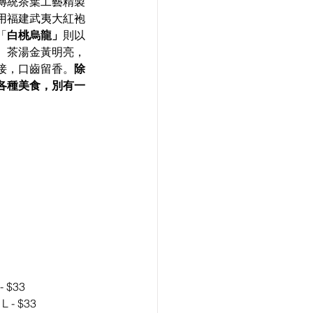
傳統茶葉工藝精製
用福建武夷大紅袍
「
白桃烏龍」
則以
。茶湯金黃明亮，
接，口齒留香。
除
各種美食，別有一
- $33
L - $33