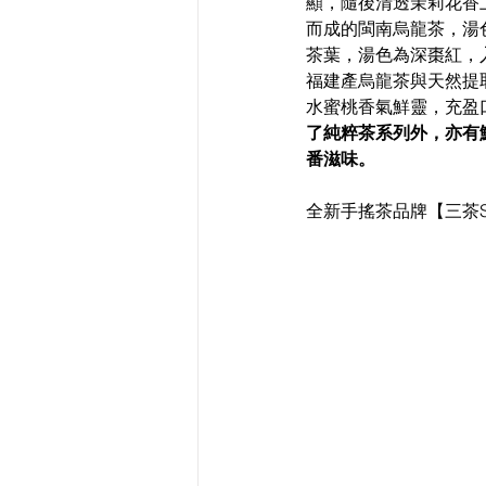
顯，隨後清透茉莉花香
而成的閩南烏龍茶，湯
茶葉，湯色為深棗紅，
福建產烏龍茶與天然提
水蜜桃香氣鮮靈，充盈
了純粹茶系列外，亦有
番滋味。
全新手搖茶品牌【三茶San 