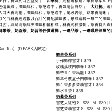
上行，香氣於口腔盤旋；「
四季春」
則精選福建四季春茶葉加上
色偏黃綠，滋味醇和，茶感適中，香氣清新自然；「
大紅袍」
選
入口火香高揚，滋味醇和，茶感適中，尾段岩韻、熟果香清晰；
取的白桃香經過數以百計的拼配試味後，形成這獨一無二的風味
口腔，與烏龍茶醇爽滋味相輔相成，桃香純粹濃郁，茶香持久直
鮮果茶、奶蓋茶、奶昔等任供選擇，一邊品茶，一邊嘆居酒屋的
Tea】 (D‧PARK店限定)
鮮果茶系列
手作鮮檸雪芽 L $29
玫瑰荔枝四季春 L $32
鮮芒果百香烏龍 L $32
鮮草莓覆盆子四季春 L $32
鮮百香多多茉莉雪芽 L $34
鮮水果茶 L $36
奶蓋茶系列
雪芝大紅袍 S - $28 | M - $30 | L 
雪芝茉莉雪芽 S - $28 | M - $30 | 