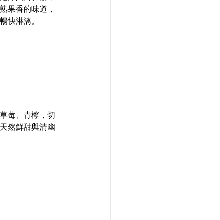
熟果香的味道，
暢快淋漓。
草莓、青檸，切
天然鮮甜與清幽