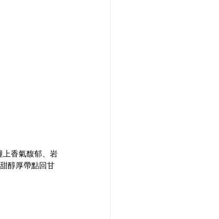
撞上香氣馥郁、岩
甜醇厚帶點回甘