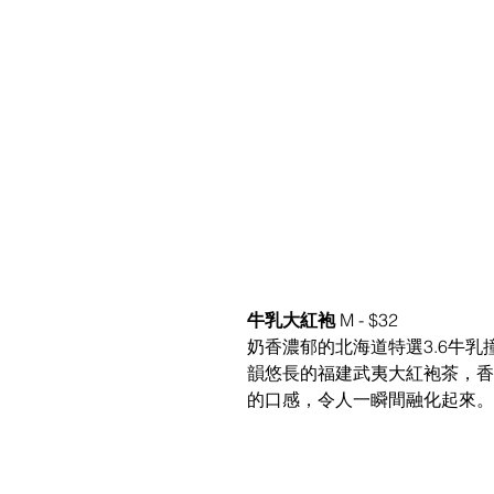
牛乳大紅袍 
M - $32
奶香濃郁的北海道特選3.6牛乳
韻悠長的福建武夷大紅袍茶，香
的口感，令人一瞬間融化起來。