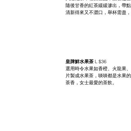
隨後甘香的紅茶緩緩滲出，帶點
清新得來又不澀口，舉杯需盡，
皇牌鮮水果茶 
L $36
選用時令水果如香橙、火龍果、
片製成水果茶，啖啖都是水果的
茶香，女士最愛的茶飲。