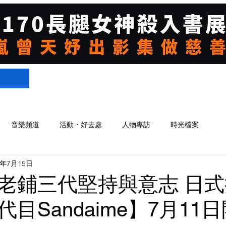
們
音樂頻道
活動・好去處
人物專訪
時光檔案
2年7月15日
老鋪三代堅持與意志 日
目Sandaime】7月11