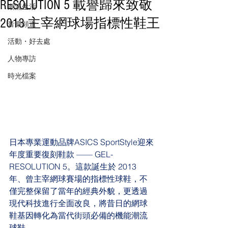
RESOLUTION 5 載譽歸來致敬
潮流生活
2013 主宰網球場指標性鞋王
音樂頻道
活動・好去處
人物專訪
時光檔案
日本專業運動品牌ASICS SportStyle迎來
年度重要復刻鞋款 —— GEL-
RESOLUTION 5。這款誕生於 2013 
年、曾主宰網球賽場的指標性球鞋，不
僅完整保留了當年的經典外貌，更透過
現代科技進行全面改良，將昔日的網球
鞋基因轉化為當代街頭必備的機能潮流
球鞋。