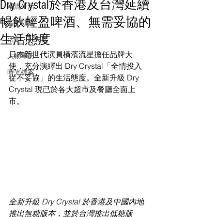
Dry Crystal於香港及台灣延續
潮流生活
暢飲輕盈啤酒、無需妥協的
音樂頻道
生活態度
活動・好去處
日本新世代演員橫濱流星擔任品牌大
人物專訪
使，充分演繹出 Dry Crystal「全情投入 
時光檔案
從不妥協」的生活態度。全新升級 Dry 
Crystal 現已於各大超市及餐廳全面上
市。
全新升級 Dry Crystal 於香港及中國內地
推出無糖版本，並於台灣推出低糖版