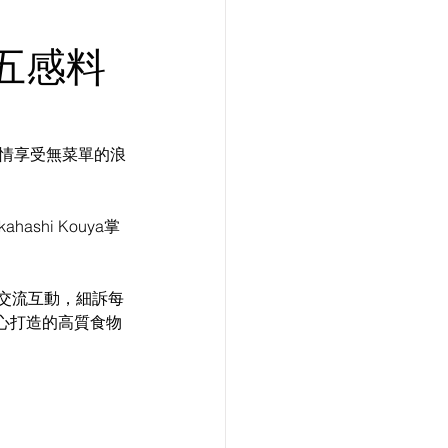
」
喜五感料
盡情享受無菜單的浪
shi Kouya掌
交流互動，細訴每
心打造的高質食物