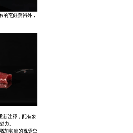
有的烹飪藝術外，
的重新注釋，配有象
魅力。