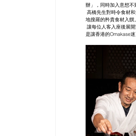
辦」，同時加入意想不
 高橋先生對時令食材和質量有深入及專業了解，每天嚴選由日本魚市場直送的高質鮮活海產，搭配世界各
地搜羅的矜貴食材入饌
 讓每位人客入座後展開驚喜五感料理體驗，令客人視覺、味覺、聽覺、嗅覺與觸覺都充滿色香味。可以說
是讓香港的Omakas