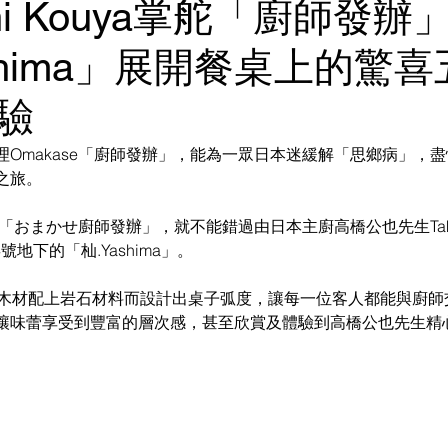
shi Kouya掌舵「廚師發辦
shima」展開餐桌上的驚
驗
理Omakase「廚師發辦」，能為一眾日本迷緩解「思鄉病」，
之旅。
e「おまかせ廚師發辦」，就不能錯過由日本主廚高橋公也先生Takaha
號地下的「杣.Yashima」。
以木材配上岩石材料而設計出桌子弧度，讓每一位客人都能與廚師
讓味蕾享受到豐富的層次感，甚至欣賞及體驗到高橋公也先生精