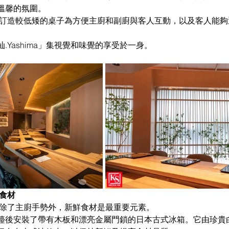
溫馨的氛圍。
.Yashima」集視覺和味覺的享受於一身。
食材
原因除了主廚手勢外，新鮮食材是最重要元素。
檯後安裝了帶有木板和漂亮金屬門鎖的日本古式冰箱。它由珍貴