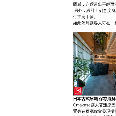
間感，亦營造出平靜而
 另外，設計上刻意度身訂造較低矮的桌子為方便主廚和副廚與客人互動，以及客人能夠近距離欣賞高橋先
生主廚手藝。
如此佈局讓客人可在「杣
日本古式冰箱 保存海鮮
Omakase讓人著迷
置身在餐廳你會發現櫃