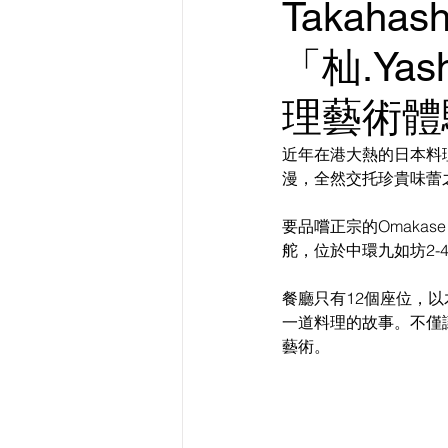
Takaha
「杣.Ya
理藝術體
近年在港大熱的日本料
漫，全然交托珍貴味蕾
要品嚐正宗的Omakas
舵，位於中環九如坊2-4
餐廳只有12個座位，
一道料理的故事。不僅
藝術。