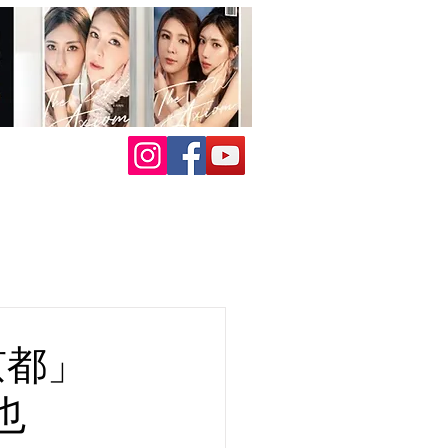
京都」
也