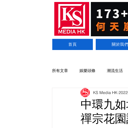
首頁
關於我
所有文章
娛樂頭條
潮流生活
KS Media HK
202
中環九如
禪宗花園