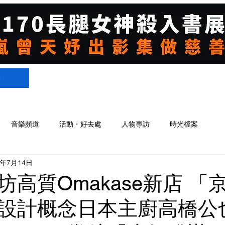
們
音樂頻道
活動・好去處
人物專訪
時光檔案
2年7月14日
坊高質Omakase新店 「
設計概念日本主廚高橋公