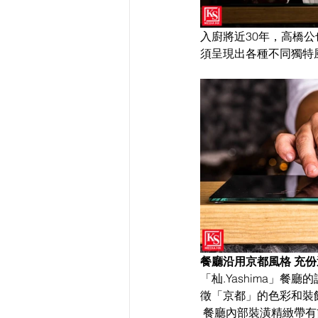
入廚將近30年，高橋
須呈現出各種不同獨特
餐廳沿用京都風格 充
「杣.Yashima」
徵「京都」的色彩和裝
 餐廳內部裝潢精緻帶有簡樸禪風感，採用傳統日本圖案Asanoha、不同木材和設計手法增加餐廳的視覺空