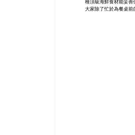
種頂級海鮮食材能妥善
大家除了忙於為餐桌前