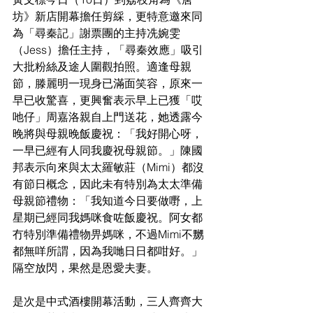
坊》新店開幕擔任剪綵，更特意邀來同
為「尋秦記」謝票團的主持
冼婉雯
（Jess）擔任主持，「尋秦效應」
吸引
大批粉絲及途人圍觀拍照。
適逢母親
節，滕麗明一現身已滿面笑容，原來一
早已收驚喜
，
更
興奮表示早上已獲「哎
吔仔」周嘉洛親自上門送花，她透露今
晚將與母親晚飯慶祝：「我好開心呀，
一早已經有人同我慶祝母親節。」陳國
邦表示向來與太太羅敏莊（Mimi）都沒
有節日概念，因此未有特別為太太準備
母親節禮物：「我知道今日要做嘢，上
星期已經同我媽咪食咗飯慶祝。阿女都
冇特別準備禮物畀媽咪，不過Mimi不嬲
都無咩所謂，因為我哋日日都咁好。」
隔空放閃，果然是恩愛夫妻。
是次是中式酒樓開幕活動，三人齊齊大