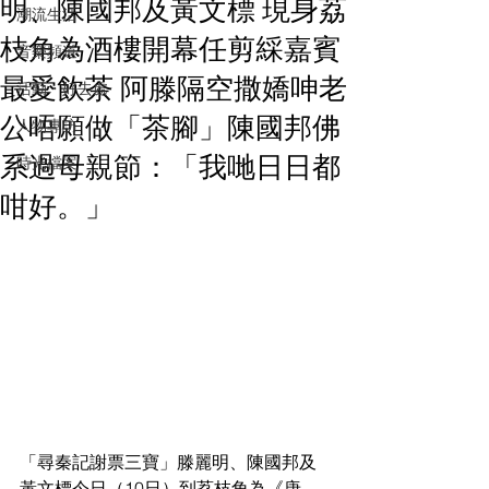
明、陳國邦及黃文標 現身荔
潮流生活
枝角為酒樓開幕任剪綵嘉賓
音樂頻道
最愛飲茶 阿滕隔空撒嬌呻老
活動・好去處
公唔願做「茶腳」陳國邦佛
人物專訪
系過母親節：「我哋日日都
時光檔案
咁好。」
「尋秦記謝票三寶」滕麗明、陳國邦及
黃文標今日（10日）到荔枝角為《唐