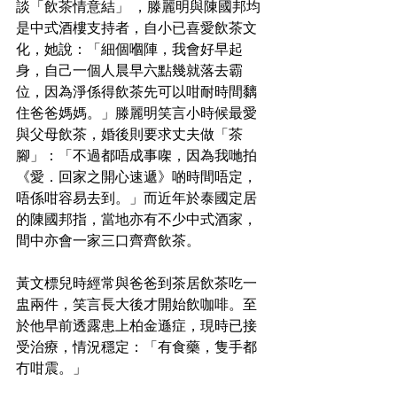
談「飲茶情意結」 ，滕麗明與陳國邦均
是中式酒樓支持者，自小已喜愛飲茶文
化，她說：「細個嗰陣，我會好早起
身，自己一個人晨早六點幾就落去霸
位，因為淨係得飲茶先可以咁耐時間黐
住爸爸媽媽。」滕麗明笑言小時候最愛
與父母飲茶，婚後則要求丈夫做「茶
腳」：「不過都唔成事㗎，因為我哋拍
《愛．回家之開心速遞》啲時間唔定，
唔係咁容易去到。」而近年於泰國定居
的陳國邦指，當地亦有不少中式酒家，
間中亦會一家三口齊齊飲茶。
黃文標兒時經常與爸爸到茶居飲茶吃
一
盅兩件
，笑言長大後才開始飲咖啡。至
於他早前透露患上柏金遜症，現時已接
受治療，情況穩定：「有食藥，隻手都
冇咁震。」