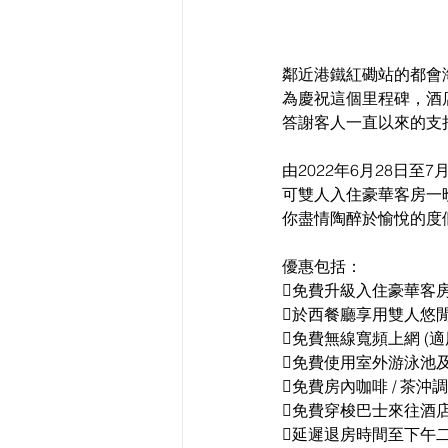
鄰近港鐵紅磡站的都會海
為慶祝這個里程碑，酒
答謝客人一直以來的支
由2022年6月28日至
可雙人入住豪華客房一
你盡情陶醉於愉悅的度
優惠包括：
免費升級入住豪華客
於西餐廳享用雙人悠閒
免費無線寬頻上網 (
免費使用室外游泳池
免費房內咖啡 / 茶沖
免費穿梭巴士來往酒
延遲退房時間至下午二