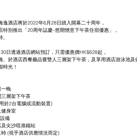
逸酒店將於2022年6月28日踏入開幕二十周年，
店特別推出「20周年誌慶–悠閒愜意下午茶住宿優惠」，
持。
7月30日透過酒店網站預訂，只需優惠價HK$628起，
晚、於酒店西餐廳品嘗雙人三層架下午茶，及享用酒店游泳池及
假時光！
房一晚
三層架下午茶  
適用於2台電腦或流動裝置)
及健身室
調設備
店及尖沙咀港鐵站
時 (視乎酒店供應情況而定)