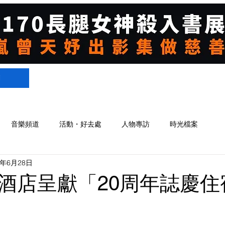
們
音樂頻道
活動・好去處
人物專訪
時光檔案
2年6月28日
酒店呈獻「20周年誌慶住