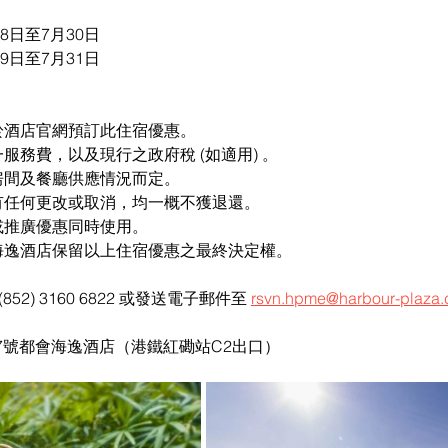
8日至7月30日
9日至7月31日
於酒店官網預訂此住宿優惠。
服務費，以及現行之政府稅 (如適用) 。
房間及餐廳供應情況而定。
有任何更改或取消，均一概不獲退還。
或推廣優惠同時使用。
海逸酒店保留以上住宿優惠之最終決定權。
2) 3160 6822 或發送電子郵件至 
rsvn.hpme@harbour-plaza
7號都會海逸酒店（港鐵紅磡站C2出口）