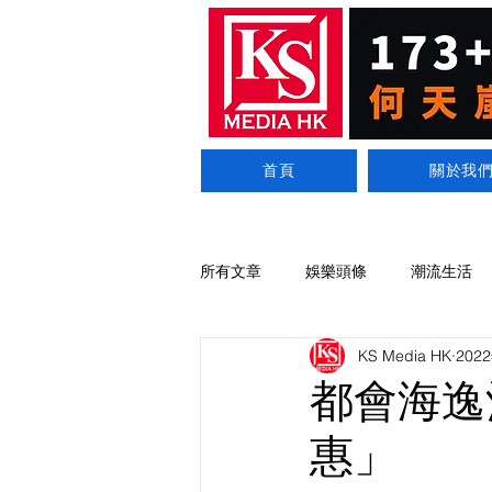
首頁
關於我
所有文章
娛樂頭條
潮流生活
KS Media HK
202
都會海逸
惠」