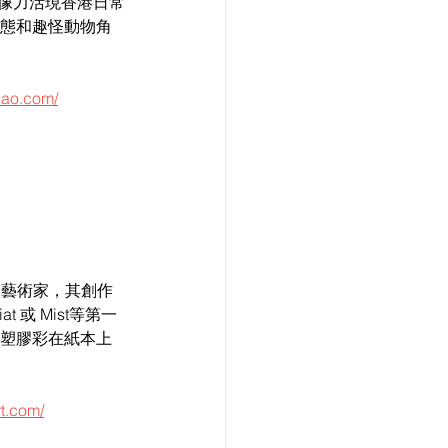
想像力活現香港日常
態和趣怪動物角
bao.com/
法國藝術家，其創作
 或 Mist等第一
塑膠彩在紙本上
rt.com/