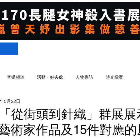
們
音樂頻道
活動・好去處
人物專訪
時光檔案
2年5月22日
ace「從街頭到針織」群展
藝術家作品及15件對應的