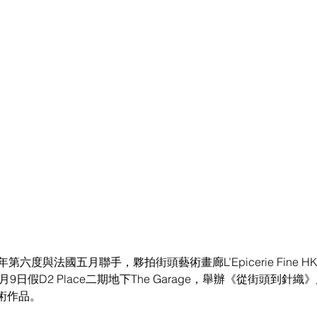
今年第六度與法國五月聯手，夥拍街頭藝術畫廊L’Epicerie Fine
月9日假D2 Place二期地下The Garage，舉辦《從街頭到針
術作品。