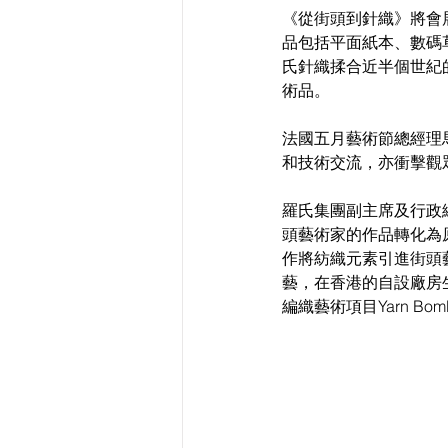
《從街頭到針織》將會展示
品包括平面紙本、數碼
氏針織揉合近半個世紀
術品。
法國五月藝術節總經理
和技術交流，亦衝擊觀
羅氏集團副主席及行政
頭藝術家的作品轉化為
作將紡織元素引進街頭
藝，在香港的自設廠房
編織藝術項目Yarn 