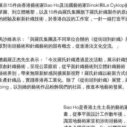
15件由香港藝術家Bao Ho及法國藝術家Binokl和Le Cykl
草圖、到立體雕塑，以及15件由羅氏集團旗下羅氏針織製作的原
的經驗及嶄新針織技術，於香港自設的工作室，一針一線打造平
馬沙維表示：「與羅氏集團及不同單位合辦的《從街頭到針織》
眾對街頭藝術和針織藝術的固有概念，促進港法文化交流。」
總裁羅正杰先生表示：「今次羅氏針織透過是次活動，展示針織
原創針織藝術，呈現公眾眼前，從平面針織藝術到立體針織藝術
藝術界別，帶來無限新鮮感與擴展新視野！羅氏針織以嶄新方式
生產針織品，實踐香港再工業化。除了《從街頭到針織》展覽，
Bombing，以別緻的藝術作品粉飾我們的社區，推進本地藝術發展
Bao Ho是香港土生土長的藝
畫，從事平面設計工作數年後，
識當地藝術家並初涉街頭藝術，