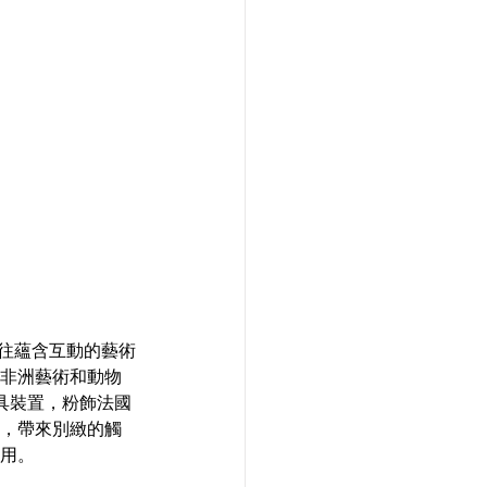
且往往蘊含互動的藝術
非洲藝術和動物
頭家具裝置，粉飾法國
，帶來別緻的觸
用。