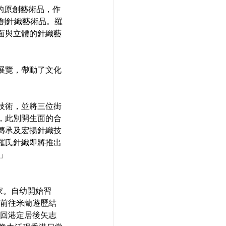
op的原創藝術品，作
創針織藝術品。羅
面與立體的針織藝
展覽，帶動了文化
技術，並將三位街
，此別開生面的合
傳承及宏揚針織技
羅氏針織即將推出
。」
術家。自幼開始習
前往米蘭遊歷結
回港定居後矢志