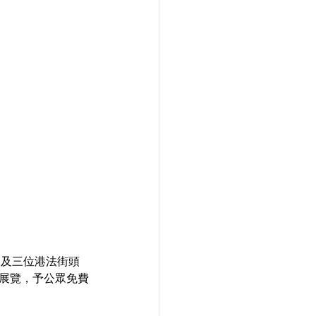
 HK及三位港法街頭
織》展覽，予公眾免費