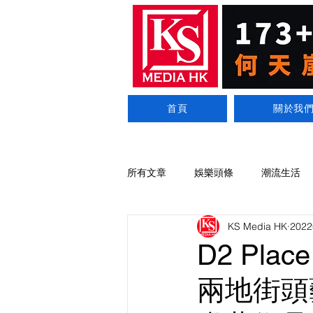
首頁
關於我
所有文章
娛樂頭條
潮流生活
KS Media HK
202
D2 Pl
兩地街頭