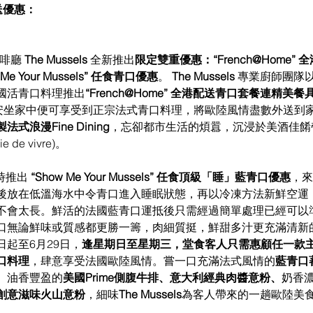
配送優惠：
啡廳 
The Mussels
 全新推出
限定雙重優惠：“French@Home”
e Your Mussels” 任食青口優惠
。 
The Mussels 
專業廚師團隊以 Co
國活青口料理推出
“French@Home” 全港配送青口套餐連精美餐
需安坐家中便可享受到正宗法式青口料理，將歐陸風情盡數外送到
法式浪漫Fine Dining
，忘卻都市生活的煩囂，沉浸於美酒佳餚
oie de vivre)。
同時推出 
“Show Me Your Mussels” 任食頂級「睡」藍青口優惠
，來
後放在低溫海水中令青口進入睡眠狀態，再以冷凍方法新鮮空運
不會太長。鮮活的法國藍青口運抵後只需經過簡單處理已經可以
口無論鮮味或質感都更勝一籌，肉細質挺，鮮甜多汁更充滿清新
起至6月29日，
逢星期日至星期三，堂食客人只需惠顧任一款主食
口料理
，肆意享受法國歐陸風情。嘗一口充滿法式風情的
藍青口
、油香豐盈的
美國Prime側腹牛排、意大利經典肉醬意粉、
奶香
創意滋味火山意粉
，細味
The Mussels
為客人帶來的一趟歐陸美