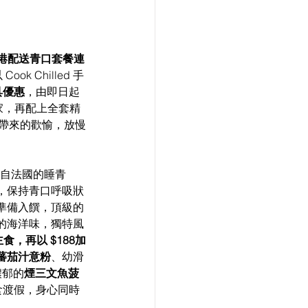
 全港配送青口套餐連
ok Chilled 手
具優惠
，由即日起
家，再配上全套精
帶來的歡愉，放慢
自法國的睡青
，保持青口呼吸狀
準備入饌，頂級的
的海洋味，獨特風
，再以 $188加
蕃茄汁意粉
、幼滑
濃郁的
煙三文魚菠
食渡假，身心同時