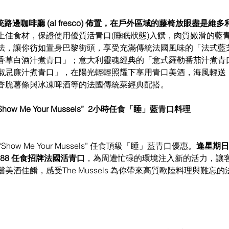
法國傳統路邊咖啡廳 (al fresco) 佈置，在戶外區域的藤椅放眼盡是
上佳食材，保證使用優質活青口(睡眠狀態)入饌，肉質嫩滑的藍
法，讓你彷如置身巴黎街頭，享受充滿傳統法國風味的「法式藍
香草白酒汁煮青口」；意大利靈魂經典的「意式羅勒番茄汁煮青
椒忌廉汁煮青口」，在陽光輕輕照耀下享用青口美酒，海風輕送
香脆薯條與冰凍啤酒等的法國傳統菜經典配搭。
how Me Your Mussels”  2小時任食「睡」藍青口料理
出 “Show Me Your Mussels” 任食頂級「睡」藍青口優惠。
逢星期日
88 任食招牌法國活青口
，為周遭忙碌的環境注入新的活力，讓
美酒佳餚，感受The Mussels 為你帶來高質歐陸料理與難忘