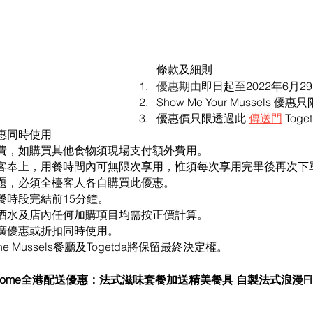
條款及細則
優惠期由
即日起
至
2022年6月2
Show Me Your Mussels 
優惠價只限透過此 
傳送門
 To
惠同時使用
費，如購買其他食物須現場支付額外費用。
客奉上，用餐時間內可無限次享用，惟須每次享用完畢後再次下
題，必須全檯客人各自購買此優惠。
餐時段完結前15分鐘。
酒水及店內任何加購項目均需按正價計算。
廣優惠或折扣同時使用。
e Mussels餐廳及Togetda將保留最終決定權。
ch@Home全港配送優惠：法式滋味套餐加送精美餐具 自製法式浪漫Fine 