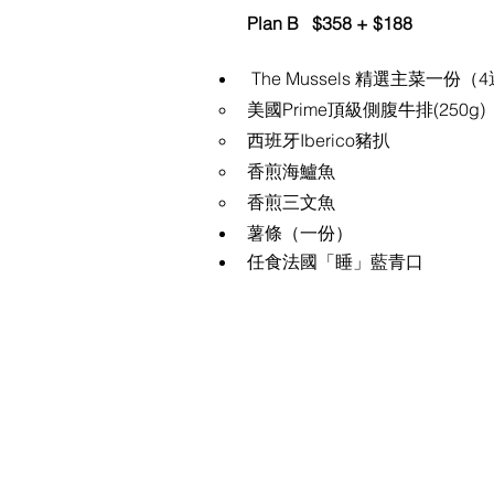
Plan B   $358 + $188
 The Mussels 精選主菜一份（
美國Prime頂級側腹牛排(250g)
西班牙Iberico豬扒 
香煎海鱸魚
香煎三文魚
薯條（一份）
任食法國「睡」藍青口