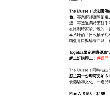
The Mussels 以
色
。專業廚師團隊嚴選
濃，再透過獨特烹飪手
在比利時家喻户曉的「
本風味的「日式柚子胡
嚐藍青口與醇香白酒、
Togetda限定網購優惠“S
網上訂購即上：
傳送門
The Mussels 同時推
顧主菜一份即可另加 $1
食體驗和文化，一邊品嚐
Plan A  $158 + $188