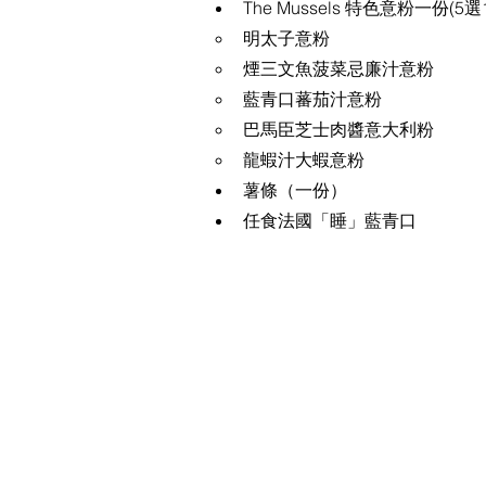
The Mussels 特色意粉一份(5選1
明太子意粉
煙三文魚菠菜忌廉汁意粉
藍青口蕃茄汁意粉
巴馬臣芝士肉醬意大利粉
龍蝦汁大蝦意粉
薯條（一份）
任食法國「睡」藍青口