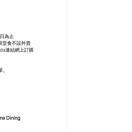
9日為止
優惠只限堂食不設外賣
getda連結網上訂購
單。
Dining