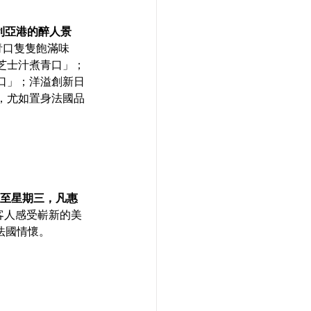
維多利亞港的醉人景
青口隻隻飽滿味
芝士汁煮青口」；
口」；洋溢創新日
，尤如置身法國品
至星期三，凡惠
客人感受嶄新的美
的法國情懷。