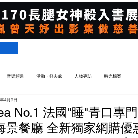
們
音樂頻道
活動・好去處
人物專訪
時光檔案
2年4月9日
sea No.1 法國"睡"青口專門
ls海景餐廳 全新獨家網購優