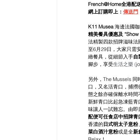
French@Home全港
網上訂購即上：
傳送門
K11 Musea
 海邊法國咖
精美餐具優惠及 “Show M
法精製四款招牌滋味法
至6月29日，大家只
緻餐具，從細節入手
自製
腳步，享受
生活之樂 (
j
另外，The Mussels 
口，又名活青口，捕撈
態之餘亦確保離水時間
新鮮青口比起急凍藍青
味讓人一試難忘。由即日
配便可任食店中招牌青
香濃的
日式明太子意粉
菜白酒汁意粉
或是全
新
Relax！