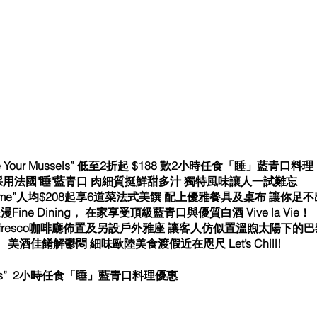
e Your Mussels” 低至2折起 $188 歎2小時任食「睡」藍青口料
採用法國"睡"藍青口 肉細質挺鮮甜多汁 獨特風味讓人一試難忘
@Home”人均$208起享6道菜法式美饌 配上優雅餐具及桌布 讓你
漫Fine Dining， 在家享受頂級藍青口與優質白酒 Vive la Vie！
 fresco咖啡廳佈置及另設戶外雅座 讓客人仿似置溫煦太陽下的
美酒佳餚解鬱悶 細味歐陸美食渡假近在咫尺 Let’s Chill!
ussels”  2小時任食「睡」藍青口料理優惠