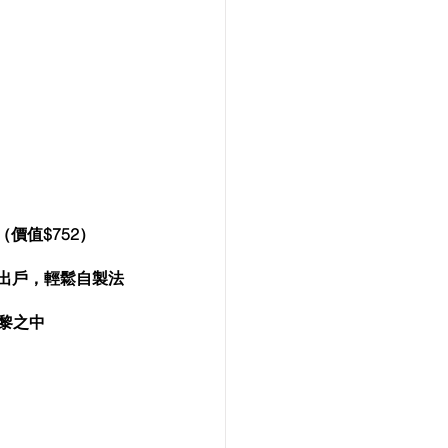
理（價值$752）
足不出戶，輕鬆自製法
巴黎之中