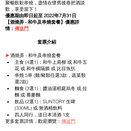
聚暢飲歎串燒，盡情在懷舊後巷把酒談
歡，享受當下！
優惠期由即日起至 2022年7月31日
【酒燒弄 - 和牛及串燒套餐】優惠詳
情：
傳送門
套票介紹
➤ 
酒燒弄 - 和牛及串燒套餐
主食 (4選1)：和牛上肩柳 或 和牛五
花 或 和牛橫隔膜 或 比目魚扒 
串燒 5串 (雞/豬類任選3款，蔬菜類
選2款)
麵食 (3選1)：醬油湯稻庭烏冬 或 拉
麵 或 蕎麥麵
飲品 (2選1)：SUNTORY 生啤 
(330ML) 或 無酒精飲料
四人同行，送日本清酒 1支
更多套票詳情，歡迎瀏覽：
傳送門