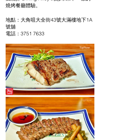
燒烤餐廳體驗。
地點：大角咀大全街43號大滿樓地下1A
號舖
電話：3751 7633