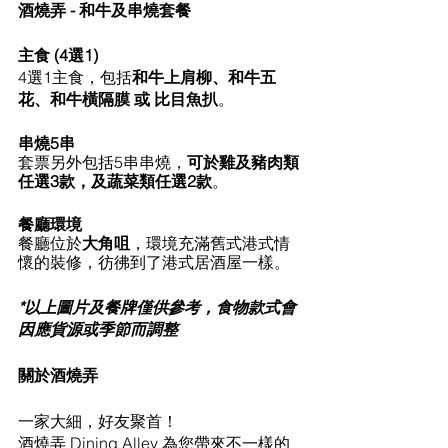
酒燒弄 - 和牛及串燒套餐
主食 (4選1)
4選1主食，包括
和牛上肩柳、和牛五
花、和牛橫隔膜 或 比目魚扒
。
串燒5串
套票另外包括5串串燒，
可於雞及豬肉類
任選3款，及蔬菜類任選2款
。
餐廳環境
餐廳位於
大角咀
，環境充滿舊式港式情
懷的裝修，彷彿到了港式居酒屋一樣。
*以上圖片及餐牌僅供參考，食物款式會
因應貨源或季節而調整
關於酒燒弄
一家大細，好友聚首！
酒燒弄 Dining Alley 為您帶來不一樣的