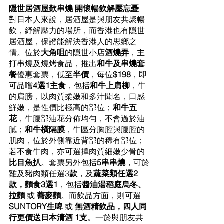
隱世居酒屋歎串燒 開懷暢飲解壓忘憂
對日本人來說，居酒屋是與朋友共聚暢
飲，紓解壓力的場所，而香港也有隱世
居酒屋，保證能解決香港人的思鄉之
情。位於
大角咀
的隱世小店
酒燒弄
，主
打串燒及燒烤食品，推出
和牛及串燒套
餐
優惠套票，低至
半價
，每位
$198
，即
可品嚐
4選1主食
，包括
和牛上肩柳
，牛
的肩膀，以肉質柔嫩和多汁聞名，口感
鮮嫩，是性價比極高的部位；
和牛五
花
，牛腹部油花分佈均勻，不會過於油
膩；
和牛橫隔膜
，牛區分胸腔與腹腔的
肌肉，位於外側靠近背部的稀有部位；
若不食牛肉，亦可選擇肉質細嫩少骨的
比目魚扒
。套票另外包括
5串串燒
，可於
雞及豬肉類任選3
款
，及
蔬菜類任選2
款，麵食3選1
，包括
醬油湯稻庭烏冬、
拉麵
 或 
蕎麥麵
。而飲品方面，則可選
SUNTORY生啤
 或 
無酒精飲品，四人同
行更價送日本清酒 1支
。一於與朋友共