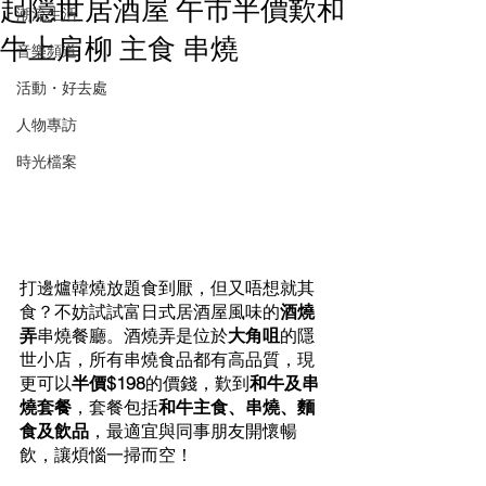
起隱世居酒屋 午市半價歎和
潮流生活
牛上肩柳 主食 串燒
音樂頻道
活動・好去處
人物專訪
時光檔案
打邊爐韓燒放題食到厭，但又唔想就其
食？不妨試試富日式居酒屋風味的
酒燒
弄
串燒餐廳。酒燒弄是位於
大角咀
的隱
世小店，所有串燒食品都有高品質，現
更可以
半價$198
的價錢，歎到
和牛及串
燒套餐
，套餐包括
和牛主食、串燒、麵
食及飲品
，最適宜與同事朋友開懷暢
飲，讓煩惱一掃而空！