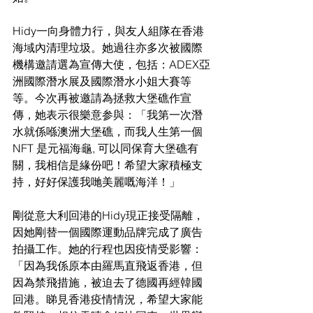
Hidy一向身體力行，與友人組隊在香港
海域內清理垃圾。她過往亦多次被國際
機構邀請選為宣傳大使，包括：ADEX亞
洲國際潛水展及國際潛水小姐大賽等
等。今次再被邀請為拯救大堡礁作宣
傳，她表示很樂意参與：「我第一次潛
水就係喺澳洲大堡礁，而我人生第一個
NFT 是元福海龜, 可以同保育大堡礁有
關，我相信是緣份吧！希望大家積極支
持，好好保護我哋美麗嘅海洋！」
剛從意大利回港的Hidy現正接受隔離，
因她剛替一個國際運動品牌完成了廣告
拍攝工作。她的行程也因疫情受影響：
「因為我係原本由羅馬直飛返香港，但
因為禁飛措施，被迫去了德國再經韓國
回港。睇見香港疫情情況，希望大家能