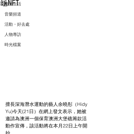
龜NFT
潮流生活
音樂頻道
活動・好去處
人物專訪
時光檔案
擅長深海潛水運動的藝人余曉彤（Hidy 
Yu)今天(21日）在網上發文表示，她被
邀請為澳洲一個保育澳洲大堡礁籌款活
動作宣傳，該活動將在本月22日上午開
始。