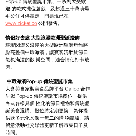
Pop-up 傳統聖誕市集、一系列大受歡
迎 的歐式攤位遊戲，及超過三十萬萌爆
毛公仔可供贏走。門票現已在
www.zicket.co
 公開發售。 
情侶好去處 大型浪漫歐洲聖誕燈飾
璀璨閃爍又浪漫的大型歐洲聖誕燈飾將
點亮整個中環海濱，讓賓客沉醉於節日
氣氛滿溢的歡 樂空間，適合情侶打卡放
閃。
 中環海濱Pop-up 傳統聖誕市集 
大會與自家製美食品牌平台 Calioo 合作
呈獻 Pop-up 傳統聖誕市場攤位，提供
各式各樣具個 性化的節日禮物和傳統聖
誕美食選購。攤位將定期更換，為你提
供既多元化又獨一無二的購 物體驗。請
留意活動社交媒體更新了解市集日子及
時間。 