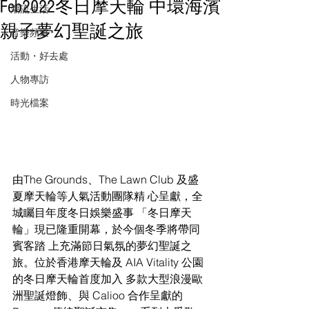
Feb2022冬日摩天輪 中環海濱
潮流生活
親子夢幻聖誕之旅
音樂頻道
活動・好去處
人物專訪
時光檔案
由The Grounds、The Lawn Club 及盛
夏摩天輪等人氣活動團隊精 心呈獻，全
城矚目年度冬日娛樂盛事 「冬日摩天
輪」現已隆重開幕，於今個冬季將帶同
賓客踏 上充滿節日氣氛的夢幻聖誕之
旅。位於香港摩天輪及 AIA Vitality 公園
的冬日摩天輪首度加入 多款大型浪漫歐
洲聖誕燈飾、與 Calioo 合作呈獻的 