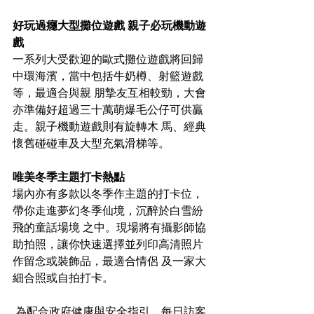
好玩過癮大型攤位遊戲 親子必玩機動遊
戲 
一系列大受歡迎的歐式攤位遊戲將回歸
中環海濱，當中包括牛奶樽、射籃遊戲
等，最適合與親 朋摯友互相較勁，大會
亦準備好超過三十萬萌爆毛公仔可供贏
走。親子機動遊戲則有旋轉木 馬、經典
懷舊碰碰車及大型充氣滑梯等。
唯美冬季主題打卡熱點 
場內亦有多款以冬季作主題的打卡位，
帶你走進夢幻冬季仙境，沉醉於白雪紛
飛的童話場境 之中。現場將有攝影師協
助拍照，讓你快速選擇並列印高清照片
作留念或裝飾品，最適合情侶 及一家大
細合照或自拍打卡。
 為配合政府健康與安全指引，每日訪客