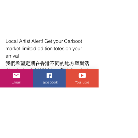
Local Artist Alert! Get your Carboot 
market limited edition totes on your 
arrival!
我們希望定期在香港不同的地方舉辦活
動，創建一個讓設計師、藝術家、創作
家聚集的平台，匯集一群並肩前行、擁
Email
Facebook
YouTube
有創造性靈魂的人，讓人感受創意的生
命力，想法互相碰撞帶來的無窮樂趣。
今次特別誠邀五位本地插畫家精心設計
布袋，記得將佢哋帶返屋企！