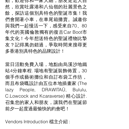
動，歡迎你和一家大細，朋友走近大自
然，欣賞吐露港和八仙嶺的壯麗景色之
餘，探訪這個別具特色的聖誕市集！我
們會開著小車，在車尾箱攤賣。誠邀你
與我們一起慢活一下，感受來自70、80 
年代的英國倫敦獨有的復古Car Boot市
集文化！今年想送特色的聖誕禮物比摯
友？記得萬勿錯過，爭取時間來搜尋更
多香港別具特色的品牌設計！
當日活動免費入場，地點由烏溪沙地鐵
站4分鐘車程. 場地有聖誕裝飾佈置，30
個手作或藝術攤位和自訂布袋工作坊，
而且布袋嘅設計由五位本地插畫家 (The 
lazy People, DRAWITAÜ, Bululu, 
C.Lowcock and Kcaraverse) 精心設計. 
召集您的家人和朋友，讓我們在聖誕節
前夕一起度過最愉快的約會吧！
Vendors Introduction 檔主介紹 :