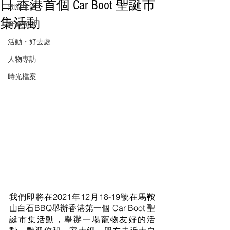
日 香港首個 Car Boot 聖誕市
潮流生活
集活動
音樂頻道
活動・好去處
人物專訪
時光檔案
我們即將在2021年12月18-19號在馬鞍
山白石BBQ舉辦香港第一個 Car Boot 聖
誕市集活動，舉辦一場寵物友好的活