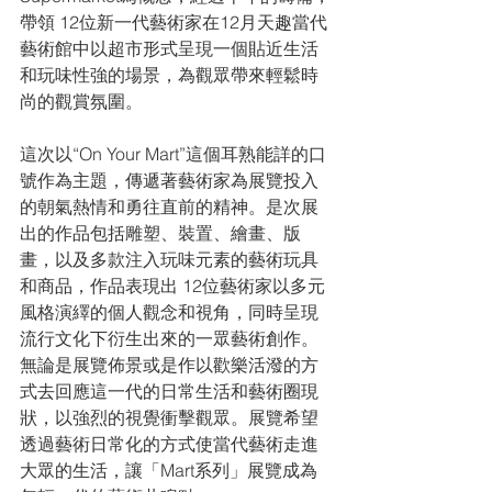
帶領 12位新一代藝術家在12月天趣當代
藝術館中以超市形式呈現一個貼近生活
和玩味性強的場景，為觀眾帶來輕鬆時
尚的觀賞氛圍。
這次以“On Your Mart”這個耳熟能詳的口
號作為主題，傳遞著藝術家為展覽投入
的朝氣熱情和勇往直前的精神。是次展
出的作品包括雕塑、裝置、繪畫、版
畫，以及多款注入玩味元素的藝術玩具
和商品，作品表現出 12位藝術家以多元
風格演繹的個人觀念和視角，同時呈現
流行文化下衍生出來的一眾藝術創作。
無論是展覽佈景或是作以歡樂活潑的方
式去回應這一代的日常生活和藝術圈現
狀，以強烈的視覺衝擊觀眾。展覽希望
透過藝術日常化的方式使當代藝術走進
大眾的生活，讓「Mart系列」展覽成為