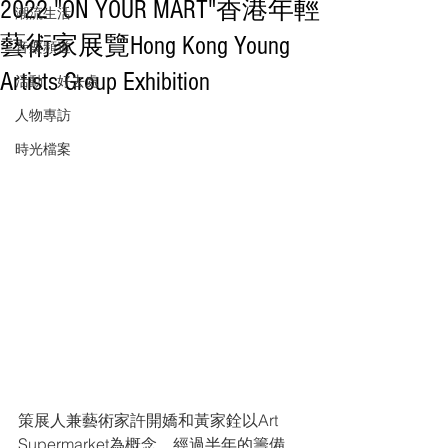
2022 "ON YOUR MART"香港年輕
潮流生活
藝術家展覽Hong Kong Young
音樂頻道
Artists Group Exhibition
活動・好去處
人物專訪
時光檔案
策展人兼藝術家許開嬌和黃家銓以Art 
Supermarket為概念，經過半年的籌備，