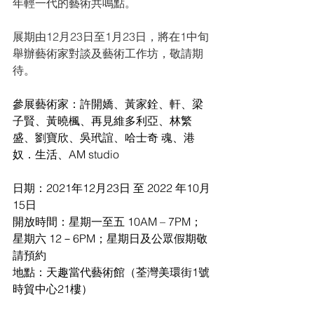
年輕一代的藝術共鳴點。
展期由12月23日至1月23日，將在1中旬
舉辦藝術家對談及藝術工作坊，敬請期
待。
參展藝術家：許開嬌、黃家銓、軒、梁
子賢、黃曉楓、再見維多利亞、林繁
盛、劉寶欣、吳玳誼、哈士奇 魂、港
奴．生活、AM studio
日期：2021年12月23日 至 2022 年10月
15日
開放時間：星期一至五 10AM – 7PM；
星期六 12－6PM；星期日及公眾假期敬
請預約
地點：天趣當代藝術館（荃灣美環街1號
時貿中心21樓）