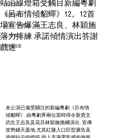
站沿線燈箱受觸目新編粵劇
潮流生活
《呂布情傾貂蟬》12。12首
音樂頻道
場宣告爆滿王志良、林穎施
活動・好去處
落力排練 承諾傾情演出答謝
人物專訪
戲迷
時光檔案
未公演已備受關注的新編粵劇《呂布情
傾貂蟬》,由粵劇界兩位當時得令新貴文
武生王志良及花旦林穎施擔綱演出, 宣傳
攻勢鋪天蓋地,尤其紅隧入口巨型廣告及
港鐵站沿線燈箱,掛上充滿電影感的海報,