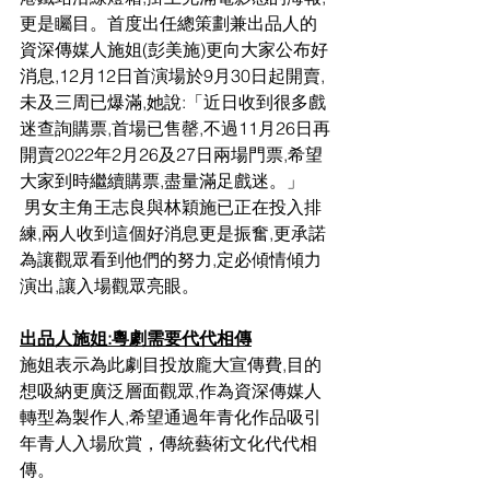
更是矚目。首度出任總策劃兼出品人的
資深傳媒人施姐(彭美施)更向大家公布好
消息,12月12日首演場於9月30日起開賣,
未及三周已爆滿,她說:「近日收到很多戲
迷查詢購票,首場已售罄,不過11月26日再
開賣2022年2月26及27日兩場門票,希望
大家到時繼續購票,盡量滿足戲迷。」
 男女主角王志良與林穎施已正在投入排
練,兩人收到這個好消息更是振奮,更承諾
為讓觀眾看到他們的努力,定必傾情傾力
演出,讓入場觀眾亮眼。
出品人施姐:粵劇需要代代相傳
施姐表示為此劇目投放龐大宣傳費,目的
想吸納更廣泛層面觀眾,作為資深傳媒人
轉型為製作人,希望通過年青化作品吸引
年青人入場欣賞，傳統藝術文化代代相
傳。