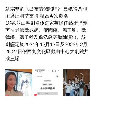
新編粵劇《呂布情傾貂蟬》,更獲得八和
主席汪明荃支持,親為今次劇名
題字,並由粵劇名伶羅家英擔任藝術指導;
著名老倌阮兆輝、廖國森、溫玉瑜、阮
德鏘、溫子雄及詹浩鋒等助陣演出。該
劇謹定於2021年12月12日及2022年2月
26-27日假西九文化區戲曲中心大劇院共
演三場。