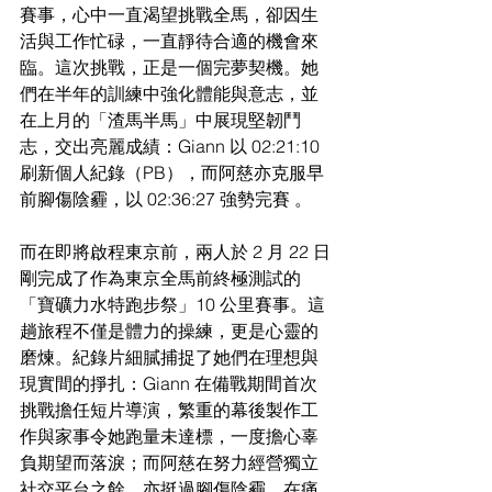
賽事，心中一直渴望挑戰全馬，卻因生
活與工作忙碌，一直靜待合適的機會來
臨。這次挑戰，正是一個完夢契機。她
們在半年的訓練中強化體能與意志，並
在上月的「渣馬半馬」中展現堅韌鬥
志，交出亮麗成績：Giann 以 02:21:10 
刷新個人紀錄（PB），而阿慈亦克服早
前腳傷陰霾，以 02:36:27 強勢完賽 。
而在即將啟程東京前，兩人於 2 月 22 日
剛完成了作為東京全馬前終極測試的
「寶礦力水特跑步祭」10 公里賽事。這
趟旅程不僅是體力的操練，更是心靈的
磨煉。紀錄片細膩捕捉了她們在理想與
現實間的掙扎：Giann 在備戰期間首次
挑戰擔任短片導演，繁重的幕後製作工
作與家事令她跑量未達標，一度擔心辜
負期望而落淚；而阿慈在努力經營獨立
社交平台之餘，亦挺過腳傷陰霾，在痛