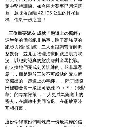
楚中堅持訓練。如今兩大賽事已圓滿落
幕，意味著距離 42.195 公里的終極目
標，僅剩一步之遙 ！
三位重要隊友 成就「跑道上の羈絆」
這半年的備戰絕非易事，除了高強度的
跑步與體能訓練，二人更諮詢營養師調
整飲食，並見面物理治療師跟進肌力狀
況，以絕對認真的態度應對全馬挑戰。
能支撐她們完成刻苦訓練的，並非單憑
意志，而是源於三位不可或缺的隊友所
交織出的「跑道上の羈絆」 。除了國際
田徑聯合會一級認可教練 Zero Sir（余顯
華）的專業鞭策 ，二人更成為跑道上的
密友，在訓練中共同進退、在想放棄時
互相打氣 。
這份牽絆被她們精煉成一份最純粹的信