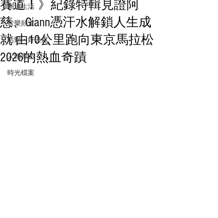
賽道！》紀錄特輯見證阿
潮流生活
慈、Giann憑汗水解鎖人生成
音樂頻道
就 由10公里跑向東京馬拉松
活動・好去處
2026的熱血奇蹟
人物專訪
時光檔案