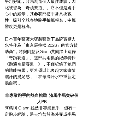
平坦好跑，容易創造個人最佳成績，因
此被譽為「奇蹟賽道」。它不僅是跑手
心中的殿堂，其參賽門檻非常具挑戰
性，吸引全球各地跑手抽籤報名，中籤
難度更是極高。
日本百年藥廠大塚製藥旗下品牌寶礦力
水特作為「東京馬拉松 2026」的官方贊
助商*，將與阿慈及Giann共同踏上這條
「奇蹟賽道」。這部共兩集的紀錄特輯
《跑遍奇蹟賽道！》，不僅紀錄了她們
的體能極限，更希望以此喚起大家盡情
灑汗的滿足感
，且在每滴汗水中重新定
義自我 。
非專業跑手的熱血挑戰  渣馬半馬突破個
人PB
阿慈與 Giann 雖然非專業跑手，但有一
定跑步經驗，過去均曾於海外完成半馬