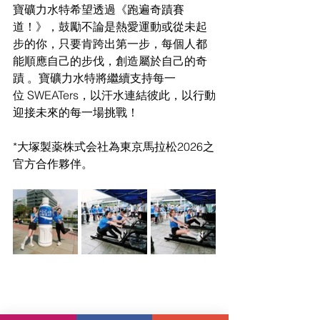
寶礦力水特希望透過《跑遍奇蹟賽
道！》，鼓勵不論是熱愛運動或從未起
步的你，只要肯跨出第一步，每個人都
能順應自己的步伐，創造屬於自己的奇
蹟 。寶礦力水特將繼續支持每一
位 SWEATers，以汗水連結彼此，以行動
迎接未來的每一場挑戰！
*大塚製薬株式会社為東京馬拉松2026之
官方合作夥伴。