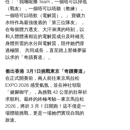
任：「我哋呢條 Team，一個唔可以掉低
（戰友），一個唔可以唔聽（教練），
一個唔可以唔飲（電解質）。」 寶礦力
水特作為最強後盾的「第三位隊友」 ，
在每個體力透支、大汗淋漓的時刻，以
和人體體液相近的電解質成分及時補充
身體所需的水分與電解質，陪伴她們撐
過極限、 共同成長 ，直至踏上那條夢寐
以求的「奇蹟賽道」 。
衝出香港  3月1日挑戰東京「奇蹟賽道」
在正式開賽前，兩人前往東京馬拉松
EXPO 2026 感受氣氛，並在神社領取
「健腳御守」，為挑戰 42 公里的壯舉祈
求順利。最終的終極考驗—東京馬拉松
2026，將於 3 月 1 日開跑！這不僅是一
場體能挑戰，更是一場她們實現自我的
旅途。