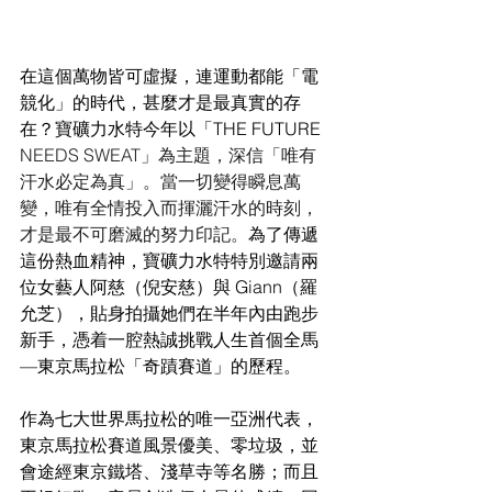
在這個萬物皆可虛擬，連運動都能「電
競化」的時代，甚麼才是最真實的存
在？寶礦力水特今年以「THE FUTURE 
NEEDS SWEAT」為主題，深信「唯有
汗水必定為真」。當一切變得瞬息萬
變，唯有全情投入而揮灑汗水的時刻，
才是最不可磨滅的努力印記。
為了傳遞
這份熱血精神，寶礦力水特特別邀請兩
位女藝人阿慈（倪安慈）與 Giann（羅
允芝），貼身拍攝她們在半年內由跑步
新手，憑着一腔熱誠挑戰人生首個全馬
—東京馬拉松「奇蹟賽道」的歷程。
作為七大世界馬拉松的唯一亞洲代表，
東京馬拉松賽道風景優美、零垃圾，並
會途經東京鐵塔、淺草寺等名勝；而且