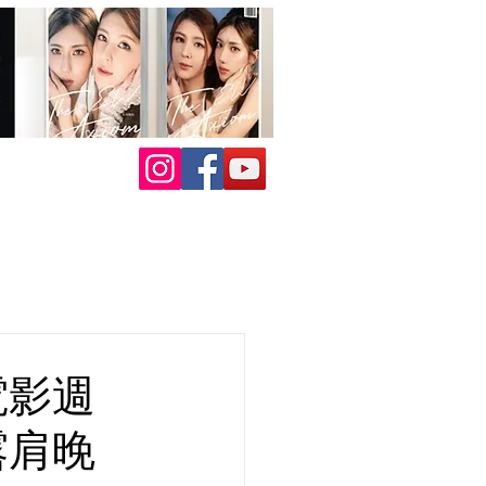
電影週
露肩晚