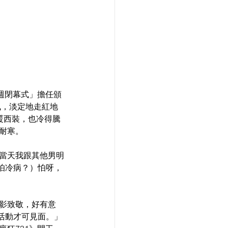
影週閉幕式」擔任頒
曳，淡定地走紅地
暖西裝，也冷得騰
耐寒。 
實當天我跟其他男明
怕冷病？）怕呀，
電影致敬，好有意
活動才可見面。」