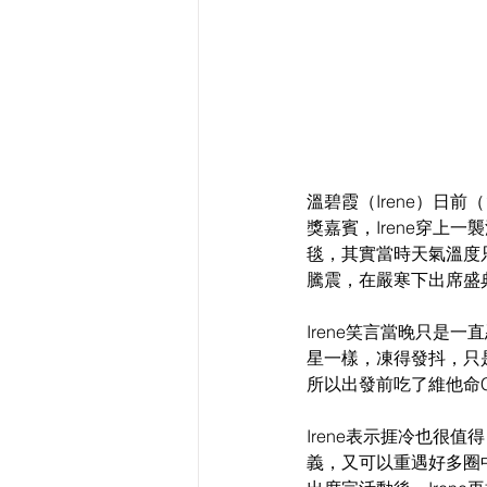
溫碧霞（Irene）日
獎嘉賓，Irene穿上
毯，其實當時天氣溫度只
騰震，在嚴寒下出席盛典
Irene笑言當晚只
星一樣，凍得發抖，只
所以出發前吃了維他命
Irene表示捱冷也很
義，又可以重遇好多圈