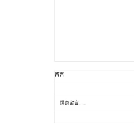
留言
撰寫留言......
Livehouse變酒吧！羅啟豪
《Come 聽》首演化身知音召