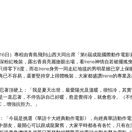
前（16日）專程由青島飛到山西大同出席「第6屆成龍國際動作電
一襲深粉紅晚裝，露出香肩亮麗搶眼出場，看Irene神情自若裙擺搖
得零下8度，而在Irene身旁一同走紅地毯的男明星雖已穿上保
已不容易，還要堅持穿上得體晚裝，大家都盛讚Irene的專業及
是一直忍著頂硬上：「我是夏天出世，最愛陽光及溫暖，很怕冷，其
是一直忍著，不停告訴自己好暖，愈是覺得冷，就會愈冷。（不
C，增強抗拒力。」
值得：「今屆是挑選《華語十大經典動作電影》，向經典華語動作
中朋友，最開心可以跟成龍聚舊，大家平時都各有各忙，只有在