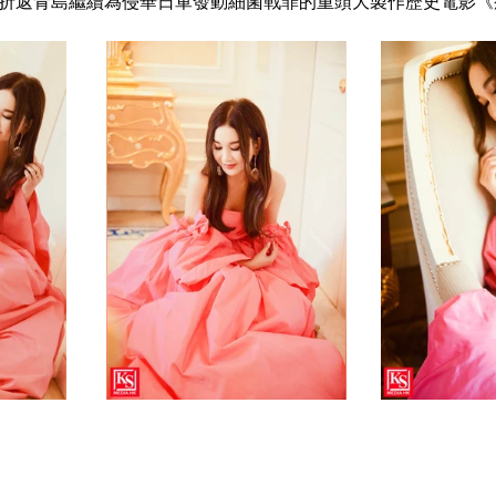
e再折返青島繼續為侵華日軍發動細菌戰罪的重頭大製作歷史電影《