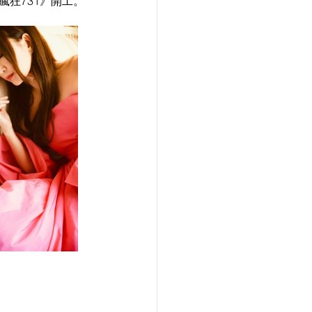
瘋狂731》開工。