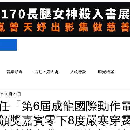
們
音樂頻道
活動・好去處
人物專訪
時光檔案
1年10月21日
任「第6屆成龍國際動作
頒獎嘉賓零下8度嚴寒穿