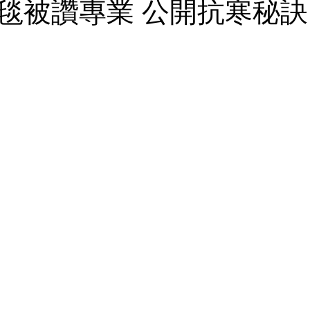
毯被讚專業 公開抗寒秘訣