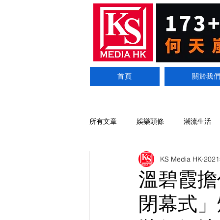
首頁
關於我
所有文章
娛樂頭條
潮流生活
KS Media HK
202
溫碧霞擔
閉幕式」