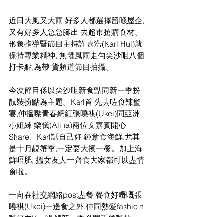
近日大風又大雨,好多人都選擇留喺屋企,
又有好多人急急腳出 去超市搶購食材。
形象指導暨節目主持許嘉浩(Karl Hui)就
保持專業精神, 無懼風雨走勻尖沙咀八個
打卡點,為帶 貨頻道節目拍攝。 
今次節目係以尖沙咀新食點同新一季扮
靚裝扮點為主題。Karl首 先去咗食辣蟹
宴,仲搵嚟青春網紅張曉祺(Ukei)同亞洲
小姐練 樂儀(Alina)兩位女嘉賓開心
Share。Karl話自己好 鍾意食海鮮,尤其
是十月靚蟹季,一定要大擦一餐。加上海
鮮唔肥, 搵女友人一齊食大家都可以盡情
食啦。
一向在社交網絡post盡餐 餐食好嘢嘅張
曉祺(Ukei)一邊食之外,仲同熱愛fashio n