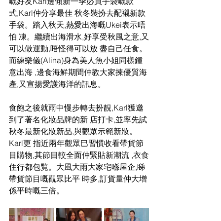
嘅好友Karl邊傾新一季必買手袋嘅款
式,Karl仲分享最佳 秋冬裝扮去配襯新款
手袋。踏入秋天,熱愛出海嘅Ukei表示唔
怕 凍。繼續出海滑水,好享受秋風之意,又
可以做運動,唔怪得可以放 盡自己任食。
而練樂儀(Alina)身為美人魚小姐同樣鍾
意出海 ,邊食海鮮期間仲教大家揀優質海
產,又宣揚愛護海洋的訊息。 
食飽之後就雨中慢步轉去扮靚,Karl獲邀
到了著名化妝品牌的新 店打卡,並率先試
秋冬最新化妝新品,與觀眾示範新妝。
Karl更 指近兩年觀眾巳習慣收看帶貨節
目購物,其節目較全面仲緊貼新潮流 ,衣食
住行都包覧。大風大雨大家宅喺屋企,睇
帶貨節目嘅觀眾比平 時多,訂貨量仲大增
係平時嘅三倍。