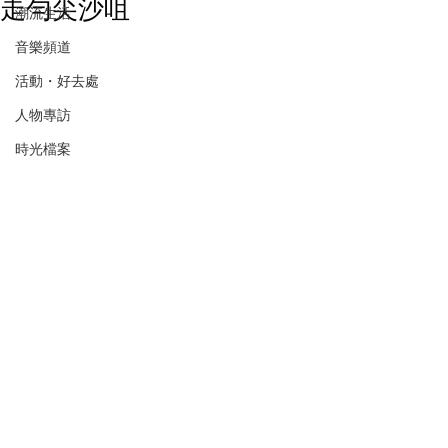
走勻尖沙咀
潮流生活
音樂頻道
活動・好去處
人物專訪
時光檔案