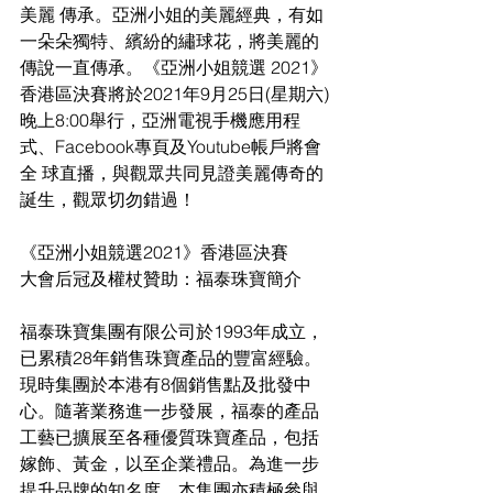
美麗 傳承。亞洲小姐的美麗經典，有如
一朵朵獨特、繽紛的繡球花，將美麗的
傳說一直傳承。《亞洲小姐競選 2021》
香港區決賽將於2021年9月25日(星期六)
晚上8:00舉行，亞洲電視手機應用程
式、Facebook專頁及Youtube帳戶將會
全 球直播，與觀眾共同見證美麗傳奇的
誕生，觀眾切勿錯過！
《亞洲小姐競選2021》香港區決賽
大會后冠及權杖贊助：福泰珠寶簡介
福泰珠寶集團有限公司於1993年成立，
已累積28年銷售珠寶產品的豐富經驗。
現時集團於本港有8個銷售點及批發中
心。隨著業務進一步發展，福泰的產品
工藝已擴展至各種優質珠寶產品，包括
嫁飾、黃金，以至企業禮品。為進一步
提升品牌的知名度，本集團亦積極參與