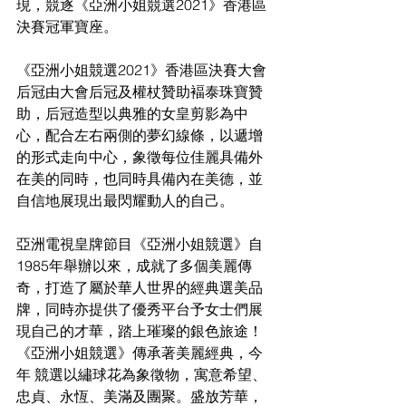
現，競逐《亞洲小姐競選2021》香港區
決賽冠軍寶座。
《亞洲小姐競選2021》香港區決賽大會
后冠由大會后冠及權杖贊助褔泰珠寶贊
助，后冠造型以典雅的女皇剪影為中
心，配合左右兩側的夢幻線條，以遞增
的形式走向中心，象徵每位佳麗具備外
在美的同時，也同時具備內在美德，並
自信地展現出最閃耀動人的自己。
亞洲電視皇牌節目《亞洲小姐競選》自
1985年舉辦以來，成就了多個美麗傳
奇，打造了屬於華人世界的經典選美品
牌，同時亦提供了優秀平台予女士們展 
現自己的才華，踏上璀璨的銀色旅途！
《亞洲小姐競選》傳承著美麗經典，今
年 競選以繡球花為象徵物，寓意希望、
忠貞、永恆、美滿及團聚。盛放芳華，