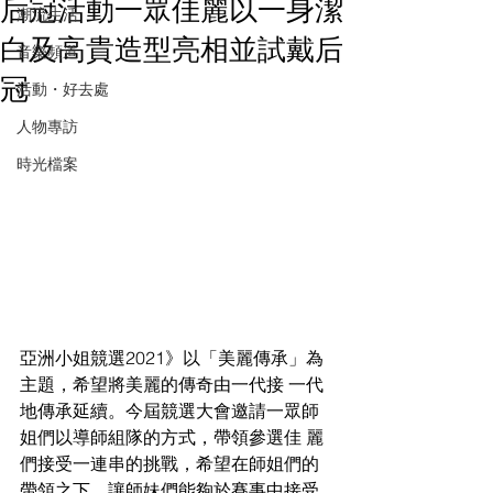
后冠活動一眾佳麗以一身潔
潮流生活
白及高貴造型亮相並試戴后
音樂頻道
冠
活動・好去處
人物專訪
時光檔案
亞洲小姐競選2021》以「美麗傳承」為
主題，希望將美麗的傳奇由一代接 一代
地傳承延續。今屆競選大會邀請一眾師
姐們以導師組隊的方式，帶領參選佳 麗
們接受一連串的挑戰，希望在師姐們的
帶領之下，讓師妹們能夠於賽事中接受 