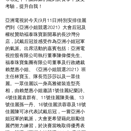
考驗，提升自我！
亞洲電視於今天(9月11日)特別安排佳麗
們到《亞洲小姐競選2021》大會后冠及
權杖贊助褔泰珠寶新開幕的長沙灣分
店，試戴后冠並感受作為亞洲小姐冠軍
的氣派。出席活動的嘉賓包括：亞洲電
視控股有限公司執行董事陳偉傑先生、
福泰珠寶集團有限公司董事及行政總裁
賴楚惠小姐、《亞洲小姐競選2021》班
主任林寶玉、隊長范莎莎以及一眾佳
麗。一眾佳麗以一身高雅裙裝造型亮
相，由賴楚惠小姐邀請1號佳麗紀樂詩、
4號佳麗袁群有、11號佳麗陳美儀、13
號佳麗孫一丹、16號佳麗洪蓉蓉及18號
佳麗陳可冰代表試戴后冠，一嘗亞洲小
姐冠軍的氣派，大會更希望藉此鼓勵佳
麗們努力練習，於決賽當晚取得優秀表