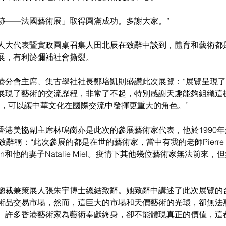
跡——法國藝術展」取得圓滿成功。多謝大家。”
人大代表暨實政圓桌召集人田北辰在致辭中談到，體育和藝術都
展，有利於彌補社會撕裂。
港分會主席、集古學社社長鄭培凱則盛讚此次展覽：“展覽呈現
展現了藝術的交流歷程，非常了不起，特別感謝天趣能夠組織這
力，可以讓中華文化在國際交流中發揮更重大的角色。”
香港美協副主席林鳴崗亦是此次的參展藝術家代表，他於1990
辭稱：“此次參展的都是在世的藝術家，當中有我的老師Pierre C
ron和他的妻子Natalie Miel。疫情下其他幾位藝術家無法前來
總裁兼策展人張朱宇博士總結致辭。她致辭中講述了此次展覽的
術品交易市場，然而，這巨大的市場和天價藝術的光環，卻無法
。許多香港藝術家為藝術奉獻終身，卻不能體現真正的價值，這