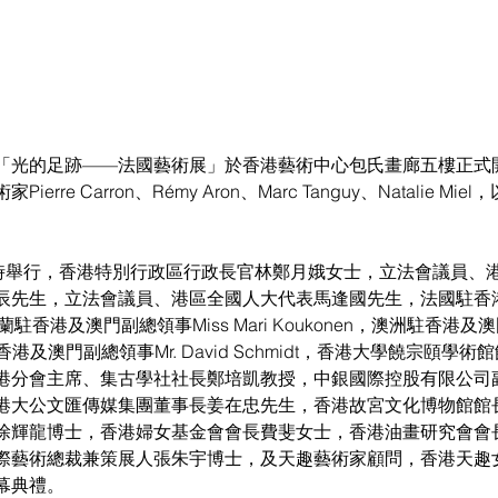
「光的足跡——法國藝術展」於香港藝術中心包氏畫廊五樓正式
rre Carron、Rémy Aron、Marc Tanguy、Natalie M
6時舉行，香港特別行政區行政長官林鄭月娥女士，立法會議員、
辰先生，立法會議員、港區全國人大代表馬逢國先生，法國駐香
ier，芬蘭駐香港及澳門副總領事Miss Mari Koukonen，澳洲駐香港及澳
國駐香港及澳門副總領事Mr. David Schmidt，香港大學饒宗頤
港分會主席、集古學社社長鄭培凱教授，中銀國際控股有限公司
港大公文匯傳媒集團董事長姜在忠先生，香港故宮文化博物館館
涂輝龍博士，香港婦女基金會會長費斐女士，香港油畫研究會會
際藝術總裁兼策展人張朱宇博士，及天趣藝術家顧問，香港天趣
幕典禮。