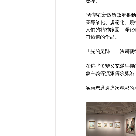
思考。
“希望在新政策政府推
業專業化、規範化、規
人們的精神家園，淨化
有價值的作品。
「光的足跡——法國藝
在這些多變又充滿生機
象主義等流派傳承脈絡
誠願您通過這次精彩的