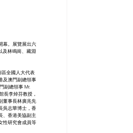
開幕。展覽展出六
iel，以及林鳴崗、藏淵
港區全國人大代表
港及澳門副總領事
門副總領事 Mr. 
學術館館長李焯芬教授，
副董事長林廣兆先
長吳志華博士，香
長、香港美協副主
女性研究會成員等