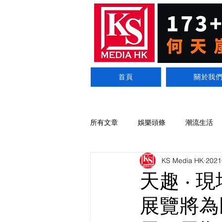
首頁
關於我
所有文章
娛樂頭條
潮流生活
KS Media HK
202
天趣 · 
展覽將為