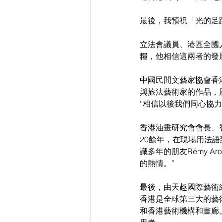
最後，我預祝「光的足
立法會議員、港區全國
糧，他相信這兩者的發
中國民間文藝家協會香
與旅法藝術家的作品，
“相信以後我們同心協
香港油畫研究會會長、
20餘年，在現場用法語致
識多年的朋友Rémy A
的熱情。”
最後，由天趣國際藝術
香港是全球第三大的藝
和香港藝術機構和畫廊