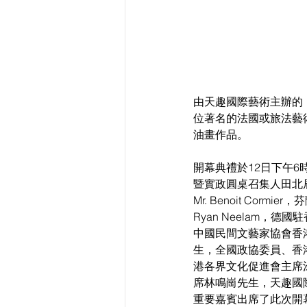
由天趣國際藝術主辦的
位著名的法國或旅法藝術家Pie
油畫作品。
開幕典禮於12日下午
暨實政圓桌召集人田北
Mr. Benoit Corm
Ryan Neelam，德
中國民間文藝家協會香
生，全國政協委員、香
港各界文化促進會主席
席林鳴崗先生，天趣國
重要嘉賓出席了此次開