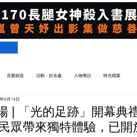
們
音樂頻道
活動・好去處
人物專訪
時光檔案
1年8月14日
現場 | 「光的足跡」開幕典
民眾帶來獨特體驗，已開