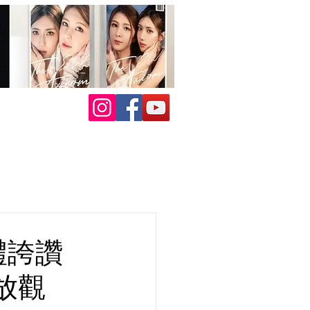
禮誇讚
放觀