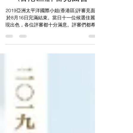
2019亞洲太平洋國際小姐
(香港區)評審見面會
2019亞洲太平洋國際小姐(香港區)評審見面會
於8月16日完滿結束。當日十一位候選佳麗表
現出色，各位評審都十分滿意。評審們都希望
各位佳麗能保持這個最佳狀態，迎接8月23日
的總決賽。 當日出席評審： 1. 星始制作有限
公司總經理及亞洲太平洋國際小姐 (大灣區)項
目總監 : 李佩欣小姐Ms. Yan Li 2. 2019亞洲太
平洋國際小姐 (香港區) 大會評委及飛星國際
傳媒有限公司主席 : 賴忞華先生 Mr.Ricky Lai
3. 2019亞洲太平洋國際小姐 (香港區) 大會評
委及著名服裝設計師 : 馬偉明先生 Mr. Walter
Ma 4. 國際美業評審總會會長 : 朱雯迪會長
Mandy Chu 5. 2019亞洲太平洋國際小姐 (香
港區) 大會評委 :鍾樹根 SBS BBS MH JP Mr.
Chris Chung 6. 2019亞洲太平洋國際小姐 (香