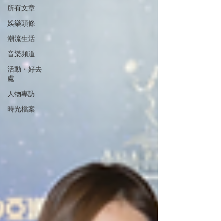
所有文章
娛樂頭條
潮流生活
音樂頻道
活動・好去
處
人物專訪
時光檔案