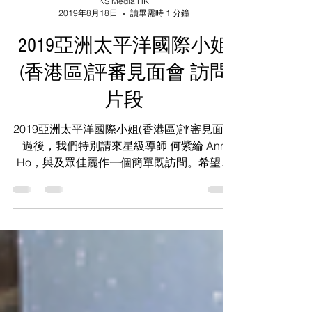
KS Media HK
2019年8月18日
讀畢需時 1 分鐘
2019亞洲太平洋國際小姐
(香港區)評審見面會 訪問
片段
2019亞洲太平洋國際小姐(香港區)評審見面會
過後，我們特別請來星級導師 何紫綸 Ann
Ho，與及眾佳麗作一個簡單既訪問。希望大
家可以今次既選美活動，與及各位佳麗有進一
步既認識及了解。 星級導師 何紫綸 Ann Ho
1）梁凱琪 Katy Leung 2）劉嘉兒 Kaylie Lau
3）莫綺琼 Vanessa Mok 4）鄭康葶 Natalie
Cheng 5）陳顥怡 Jessica Chan 6）李諾兒
Kimberly Lee 7）戴可穎 Vicby Dai 8）陳樂
憧 Donna Chan 9）謝嘉美 Belle Tjia 10）黃