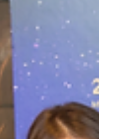
禧彤 Jamila Wong 11）馮熙淳 Charlene
Fung