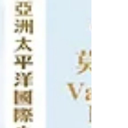
港區) 大會評委及Elite Hair Group 行政總裁 :
蘇峻甡先生 Mr.Harry So 7. 理想新媒體集團有
限公司執行董事:何緯豐先生 Mr. Vincen