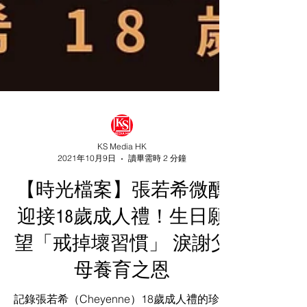
KS Media HK
2021年10月9日
讀畢需時 2 分鐘
【時光檔案】張若希微醺
迎接18歲成人禮！生日願
望「戒掉壞習慣」 淚謝父
母養育之恩