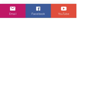
笑全場；愛女陳薔天亦首度登台大展歌藝，引
來黎瑞恩、邵美琪等一眾星級好友齊集力撐。
Email
Facebook
YouTube