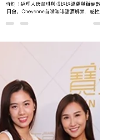
記錄張若希（Cheyenne）18歲成人禮的珍貴
時刻！經理人唐韋琪與張媽媽溫馨舉辦倒數生
日會。Cheyenne首嚐咖啡甜酒解禁、感性致
謝父母養育之恩，並許下真實的成長生日願
望。精彩現場圖文盡在 KS Media HK