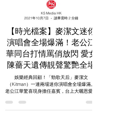
KS Media HK
2021年10月7日
讀畢需時 2 分鐘
【時光檔案】麥潔文迷你
演唱會全場爆滿！老公江
華同台打情罵俏放閃 愛女
陳薔天遺傳靚聲驚艷全場
娛樂經典回顧！「勁歌天后」麥潔文
（Kitman）一連兩場迷你演唱會全場爆滿。
老公江華驚喜現身擔任嘉賓，台上大曬恩愛逗