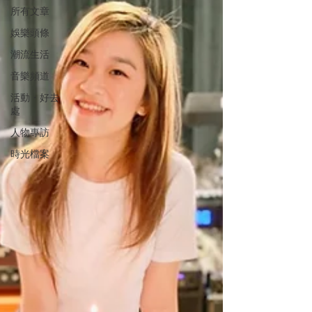
所有文章
娛樂頭條
潮流生活
音樂頻道
活動・好去
處
人物專訪
時光檔案