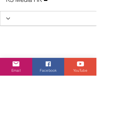
Email
Facebook
YouTube
KS Media HK 創立於 2017 年，其前身為
2013 年成立的攝影團隊 KS Production（亦
為本站網址 ksproductionhk.com 之由來）。
現已全面整合並專注運作 KS Media HK 線上
媒體頻道，為您帶來第一手香港娛樂與潮流生
活資訊。