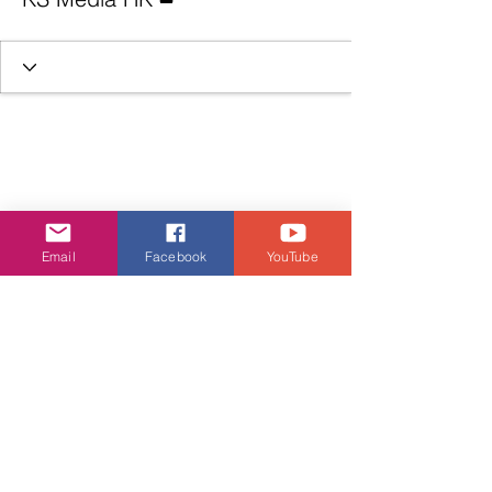
Email
Facebook
YouTube
KS Media HK 創立於 2017 年，其前身為
2013 年成立的攝影團隊 KS Production（亦
為本站網址 ksproductionhk.com 之由來）。
現已全面整合並專注運作 KS Media HK 線上
媒體頻道，為您帶來第一手香港娛樂與潮流生
活資訊。