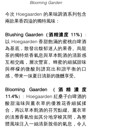
Blooming Garden
今次 Hoegaarden 的果味調酒系列包含
兩款果香四溢的獨特風味：
Blushing Gaarden（酒精濃度 11%）
: 
以 Hoegaarden 香甜飽滿的蜜桃白啤酒
為基底，散發出馥郁迷人的果香。烏龍
茶的獨特焙香氣息與草本氈酒的清新感
互相交織，層次豐富。蜂蜜的細膩甜味
與檸檬的微酸則譜寫出和諧平衡的口
感，帶來一抹夏日清新的微醺享受。
Blooming Gaarden（酒精濃度 
11.4%
）:  Hoegaarden 紅桑子白啤酒的
酸甜滋味與薰衣草的優雅花香細膩揉
合，再以草本氈酒的芬芳點綴。薰衣草
的淡雅香氣恰如其分地穿梭其間，為整
體風味注入一絲清新脫俗的氣息，令人