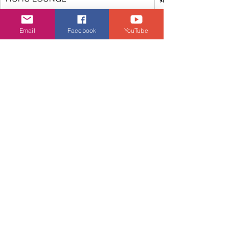
Email
Facebook
YouTube
JUBILANT
尖沙咀
LA LUNA
尖沙咀
Lessy
尖沙咀
MARCO POLO PRINCE HOTEL
尖沙咀
SHOWTIME
尖沙咀
Stazioni novella
中環
SUBTLE ISLAND
旺角
THE RIGHT PLACE
尖沙咀