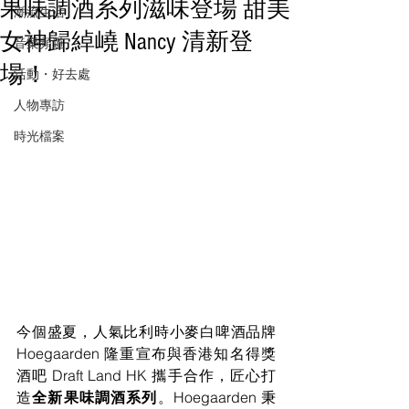
果味調酒系列滋味登場 甜美
潮流生活
女神歸綽嶢 Nancy 清新登
音樂頻道
場！
活動・好去處
人物專訪
時光檔案
今個盛夏，人氣比利時小麥白啤酒品牌 
Hoegaarden 隆重宣布與香港知名得獎
酒吧 Draft Land HK 攜手合作，匠心打
造
全新果味調酒系列
。Hoegaarden 秉