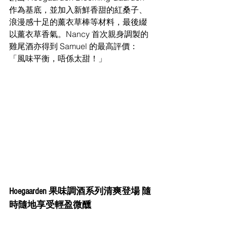
作為基底，並加入新鮮香甜的紅桑子、
浪漫感十足的薰衣草棒等材料，最後綴
以薰衣草香氣。Nancy 首次親身調製的
雞尾酒亦得到 Samuel 的最高評價：
「風味平衡，唔係太甜！」
Hoegaarden 果味調酒系列清爽登場 隨
時隨地享受輕盈微醺