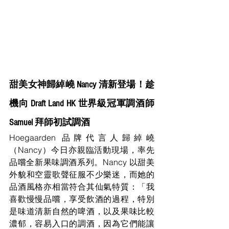
甜美女神歸綽嶢 Nancy 清新登場！趁
機向 Draft Land HK 世界級冠軍調酒師 
Samuel 拜師初試調酒
Hoegaarden 品牌代言人歸綽嶢
（Nancy）今日亦親臨活動現場，率先
品嚐全新果味調酒系列。Nancy 以甜美
外貌和空靈歌聲征服不少樂迷，而她的
品酒風格亦相當符合其仙氣特質：「我
喜歡慢慢品嚐，享受飲酒的過程，特別
是味道清新自然的啤酒，以及果味比較
濃郁，容易入口的調酒，因為它們能讓