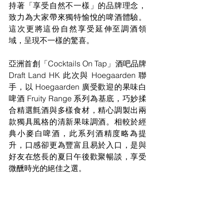
持著「享受自然不一樣」的品牌理念，
致力為大家帶來獨特愉悅的啤酒體驗。
這次更將這份自然享受延伸至調酒領
域，呈現不一樣的驚喜。
亞洲首創「Cocktails On Tap」酒吧品牌 
Draft Land HK 此次與 Hoegaarden 聯
手，以 Hoegaarden 廣受歡迎的果味白
啤酒 Fruity Range 系列為基底，巧妙揉
合精選氈酒與多樣食材，精心調製出兩
款獨具風格的清新果味調酒。相較於經
典小麥白啤酒，此系列酒精度略為提
升，口感卻更為豐富且易於入口，是與
好友在悠長的夏日午後歡聚暢談，享受
微醺時光的絕佳之選。