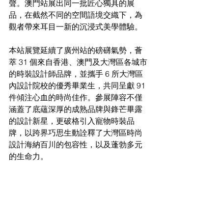
聲。澳門站展出同一批匠心獨具的展
品，在截然不同的空間語境交織下，為
觀者帶來耳目一新的沉浸式美學體驗。
本站展覽延續了廣州站的磅礴氣勢，薈
萃 31 個來自香港、澳門及大灣區各城市
的時裝設計師品牌，並攜手 6 所大灣區
內設計院校的優秀畢業生，共同呈獻 91 
件傾注心血的時尚佳作。參展陣容不僅
涵蓋了底蘊深厚的成熟品牌與鋒芒畢露
的設計新星，更破格引入寵物時裝品
牌，以跨界巧思生動詮釋了大灣區時尚
設計海納百川的包容性，以及蓬勃多元
的生命力。