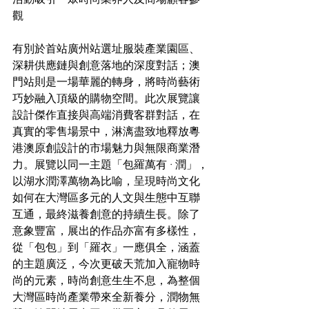
觀
有別於首站廣州站選址服裝產業園區、
深耕供應鏈與創意落地的深度對話；澳
門站則是一場華麗的轉身，將時尚藝術
巧妙融入頂級的購物空間。此次展覽讓
設計傑作直接與高端消費客群對話，在
真實的零售場景中，淋漓盡致地釋放粵
港澳原創設計的市場魅力與無限商業潛
力。展覽以同一主題「包羅萬有 · 潤」，
以湖水潤澤萬物為比喻，呈現時尚文化
如何在大灣區多元的人文與生態中互聯
互通，最終滋養創意的持續生長。除了
意象豐富，展出的作品亦富有多樣性，
從「包包」到「羅衣」一應俱全，涵蓋
的主題廣泛，今次更破天荒加入寵物時
尚的元素，時尚創意生生不息，為整個
大灣區時尚產業帶來全新養分，潤物無