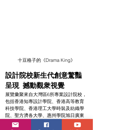
十豆格子的《Drama King》
設計院校新生代創意驚豔
呈現  撼動觀衆視覺
展覽彙聚來自大灣區6所專業設計院校，
包括香港知專設計學院、香港高等教育
科技學院、香港理工大學時裝及紡織學
院、聖方濟各大學、惠州學院旭日廣東
服裝學院及澳門生產力暨科技轉移中心
的畢業生的無限創意與前瞻思考。畢業