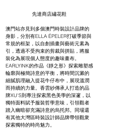
先達商店繡花鞋
澳門站亦見到多個澳門時裝設計品牌的
身影，分別有ELLA ÉPELER打破季節與
常規的框架，以自創插畫與藝術元素為
引，透過不受拘束的剪裁與拼貼，將服
裝化為展現個人態度的趣味畫布。
EARLYINK的作品《靜之形》探索雕塑感
輪廓與極簡詩意的平衡，將時間沉澱的
細膩肌理融入提花牛仔布中，展現溫潤
而持續的力量。香雲紗傳承人打造的品
牌XU'S則專注探索黑色美學的深邃，以
獨特面料賦予服裝哲學意味，引領觀者
踏入幽暗卻充滿詩意的烏托邦。同場還
有其他大灣區時裝設計師品牌帶領觀衆
探索獨特的時尚魅力。