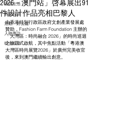
2026－澳門站」啓幕展出91
潮流生活
件設計作品亮相巴黎人
音樂頻道
由香港特別行政區政府文創產業發展處
活動・好去處
贊助，Fashion Farm Foundation 主辦的
人物專訪
「大灣區：時尚融合 2026」的時尚巡迴
之旅正式啟航，其中焦點活動「粵港澳
時光檔案
大灣區時尚展覽2026」於廣州完美收官
後，來到澳門繼續輸出創意。