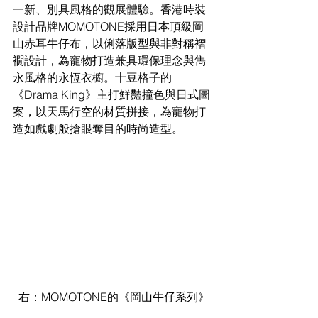
一新、別具風格的觀展體驗。香港時裝
設計品牌MOMOTONE採用日本頂級岡
山赤耳牛仔布，以俐落版型與非對稱褶
襉設計，為寵物打造兼具環保理念與雋
永風格的永恆衣櫥。十豆格子的
《Drama King》主打鮮豔撞色與日式圖
案，以天馬行空的材質拼接，為寵物打
造如戲劇般搶眼奪目的時尚造型。
右：MOMOTONE的《岡山牛仔系列》