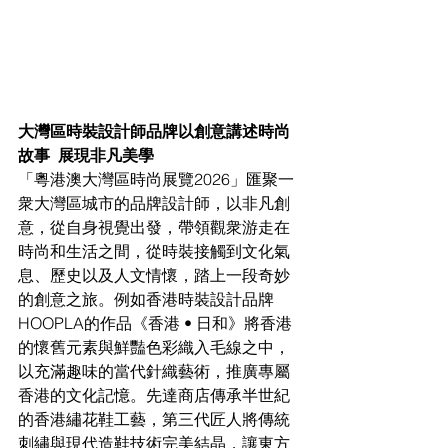
大灣區時裝設計師品牌以創意講述時尚
故事  展現非凡美學
「粵港澳大灣區時尚展覽2026」匯聚一
衆大灣區城市的品牌設計師，以非凡創
意，從自身視覺出發，帶領觀衆游走在
時尚和生活之間，從時裝接觸到文化氣
息、歷史以及人文情懷，踏上一段奇妙
的創意之旅。例如香港時裝設計品牌
HOOPLA的作品《香港 • 日和》將香港
的懷舊元素與鮮豔色彩織入毛線之中，
以充滿趣味的當代針織藝術，推廣專屬
香港的文化記憶。先達商店傳承半世紀
的香港繡花鞋工藝，第三代匠人將傳統
刺繡與現代造鞋技術完美結晶，讓東方