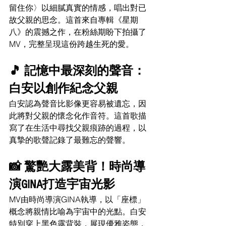
留住你〉以細膩真實的情感，唱出對已
故父親的思念。這首來自專輯《星期
八》的震撼之作，在粉絲期盼下拍攝了
MV，完整呈現這份跨越生死的愛。
🎵 記憶中最深刻的聲音：
白安以創作紀念父親
白安認為聲音比影像更容易被遺忘，因
此將對父親的懷念化作音符。這首歌描
寫了在生活中尋找父親痕跡的過程，以
真摯的歌聲記錄了最難忘的聲響。
📸 驚艷大露美背！時尚導
演GINA打造宇宙光影
MV由時尚導演GINA執導，以「座標」
概念將親情比喻為宇宙中的光點。白安
特別穿上黑色露背裝，展現優雅姿態，