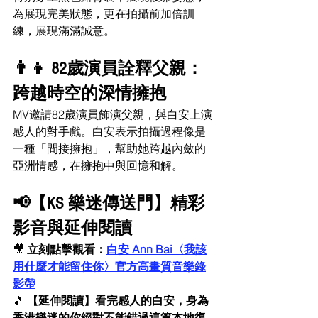
為展現完美狀態，更在拍攝前加倍訓
練，展現滿滿誠意。
👨‍👦 82歲演員詮釋父親：
跨越時空的深情擁抱
MV邀請82歲演員飾演父親，與白安上演
感人的對手戲。白安表示拍攝過程像是
一種「間接擁抱」，幫助她跨越內斂的
亞洲情感，在擁抱中與回憶和解。
📢【KS 樂迷傳送門】精彩
影音與延伸閱讀
🎥 
立刻點擊觀看：
白安 Ann Bai〈我該
用什麼才能留住你〉官方高畫質音樂錄
影帶
🎵 
【延伸閱讀】看完感人的白安，身為
香港樂迷的你絕對不能錯過這篇本地復