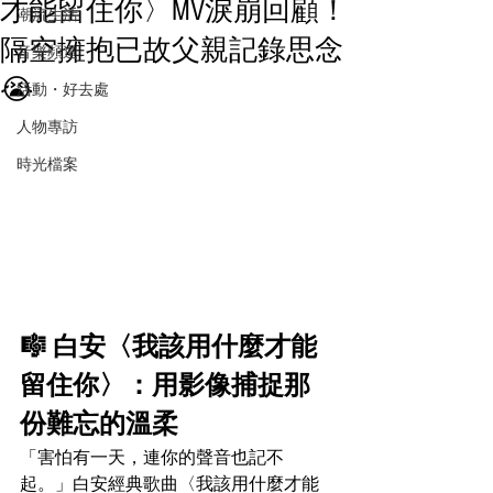
才能留住你〉MV淚崩回顧！
潮流生活
隔空擁抱已故父親記錄思念
音樂頻道
😭
活動・好去處
人物專訪
時光檔案
🎼 白安〈我該用什麼才能
留住你〉：用影像捕捉那
份難忘的溫柔
「害怕有一天，連你的聲音也記不
起。」白安經典歌曲〈我該用什麼才能