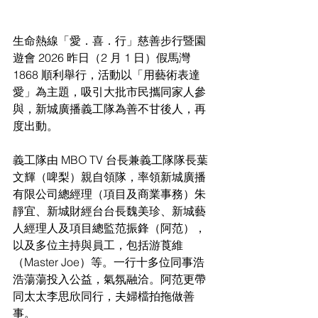
生命熱線「愛．喜．行」慈善步行暨園
遊會 2026 昨日（2 月 1 日）假馬灣 
1868 順利舉行，活動以「用藝術表達
愛」為主題，吸引大批市民攜同家人參
與，新城廣播義工隊為善不甘後人，再
度出動。
義工隊由 MBO TV 台長兼義工隊隊長葉
文輝（啤梨）親自領隊，率領新城廣播
有限公司總經理（項目及商業事務）朱
靜宜、新城財經台台長魏美珍、新城藝
人經理人及項目總監范振鋒（阿范），
以及多位主持與員工，包括游莨維
（Master Joe）等。一行十多位同事浩
浩蕩蕩投入公益，氣氛融洽。阿范更帶
同太太李思欣同行，夫婦檔拍拖做善
事。