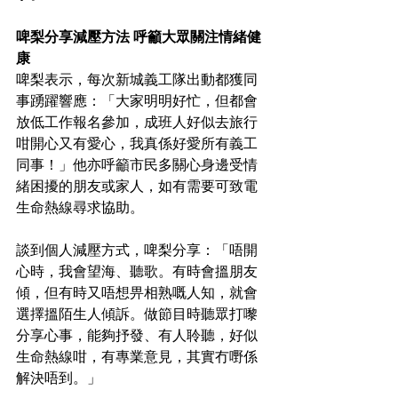
啤梨分享減壓方法 呼籲大眾關注情緒健
康
啤梨表示，每次新城義工隊出動都獲同
事踴躍響應：「大家明明好忙，但都會
放低工作報名參加，成班人好似去旅行
咁開心又有愛心，我真係好愛所有義工
同事！」他亦呼籲市民多關心身邊受情
緒困擾的朋友或家人，如有需要可致電
生命熱線尋求協助。
談到個人減壓方式，啤梨分享：「唔開
心時，我會望海、聽歌。有時會搵朋友
傾，但有時又唔想畀相熟嘅人知，就會
選擇搵陌生人傾訴。做節目時聽眾打嚟
分享心事，能夠抒發、有人聆聽，好似
生命熱線咁，有專業意見，其實冇嘢係
解決唔到。」