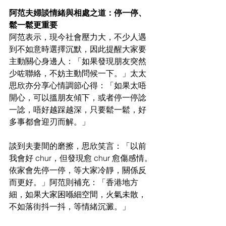
阿范夫婦談情緒與相處之道：停一停、
鬆一鬆更重要
阿范表示，現今社會壓力大，不少人遇
到不如意時選擇沉默，因此提醒大家要
主動關心身邊人：「如果發現朋友突然
少咗聯絡，不妨主動問候一下。」太太
思欣亦分享心情調節心得：「如果太唔
開心，可以搵朋友傾下，或者停一停諗
一諗，唔好越踩越深，只要鬆一鬆，好
多事都會迎刃而解。」
談到夫妻間的磨擦，思欣笑言：「以前
我會好 chur，但發現愈 chur 愈傷感情。
依家會先停一停，等大家冷靜，關係反
而更好。」阿范則補充：「香港地方
細，如果大家困喺細空間，火氣未散，
不如落街抖一抖，等情緒沉澱。」