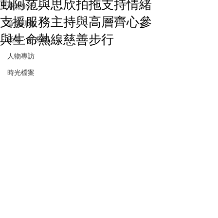
動阿范與思欣拍拖支持情緒
潮流生活
支援服務主持與高層齊心參
音樂頻道
與生命熱線慈善步行
活動・好去處
人物專訪
時光檔案