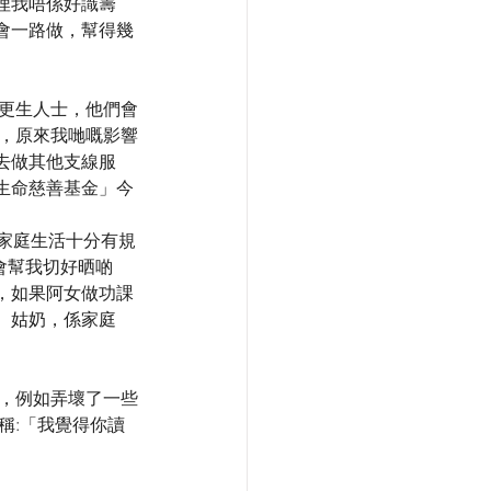
埋我唔係好識籌
會一路做，幫得幾
或更生人士，他們會
我，原來我哋嘅影響
去做其他支線服
生命慈善基金」今
形容家庭生活十分有規
會幫我切好晒啲
，如果阿女做功課
、姑奶，係家庭
錯，例如弄壞了一些
稱:「我覺得你讀