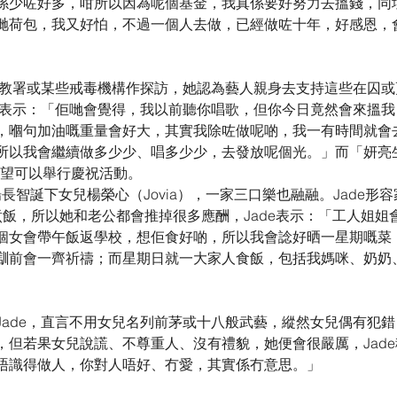
係少咗好多，咁所以因為呢個基金，我真係要好努力去搵錢，同
哋荷包，我又好怕，不過一個人去做，已經做咗十年，好感恩，
往懲教署或某些戒毒機構作探訪，她認為藝人親身去支持這些在囚
de表示：「佢哋會覺得，我以前聽你唱歌，但你今日竟然會來搵
，嗰句加油嘅重量會好大，其實我除咗做呢啲，我一有時間就會
所以我會繼續做多少少、唱多少少，去發放呢個光。」而「妍亮
e希望可以舉行慶祝活動。
公楊長智誕下女兒楊榮心（Jovia），一家三口樂也融融。Jade
煮飯，所以她和老公都會推掉很多應酬，Jade表示：「工人姐姐
個女會帶午飯返學校，想佢食好啲，所以我會諗好晒一星期嘅菜
瞓前會一齊祈禱；而星期日就一大家人食飯，包括我媽咪、奶奶
Jade，直言不用女兒名列前茅或十八般武藝，縱然女兒偶有犯
，但若果女兒說謊、不尊重人、沒有禮貌，她便會很嚴厲，Jade
唔識得做人，你對人唔好、冇愛，其實係冇意思。」