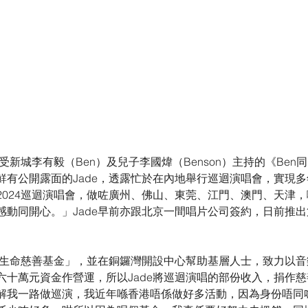
受新城李有毅（Ben）及兒子李國煒（Benson）主持的《Ben同Be
鮮有公開露面的Jade，透露忙於在內地舉行巡迴演唱會，實現
2024巡迴演唱會，做咗廣州、佛山、東莞、江門、澳門、天津
感動同開心。」Jade早前亦跟北京一間唱片公司簽約，日前推出
妍亮生命慈善基金」，並在銅鑼灣開設中心幫助基層人士，致力以
六十萬元資金作營運，所以Jade將巡迴演唱的部份收入，捐作
解我一路做巡演，我近年喺香港唔係做好多活動，因為身份唔同