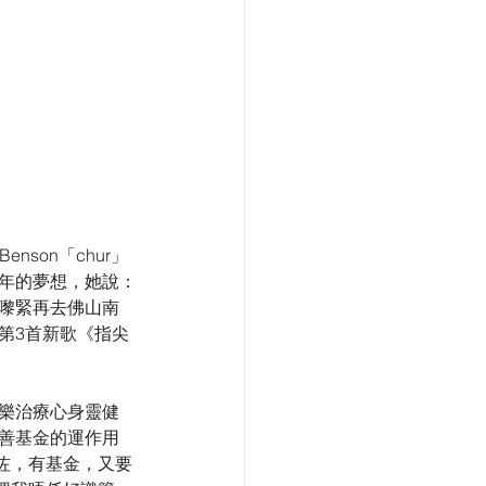
nson「chur」
多年的夢想，她說：
，嚟緊再去佛山南
第3首新歌《指尖
音樂治療心身靈健
慈善基金的運作用
咗，有基金，又要