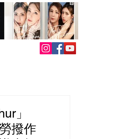
hur」
酬勞撥作