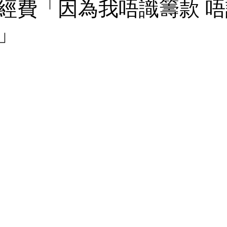
經費「因為我唔識籌款 
」