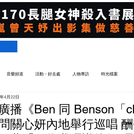
們
音樂頻道
活動・好去處
人物專訪
時光檔案
5年4月22日
播《Ben 同 Benson「c
問關心妍內地舉行巡唱 