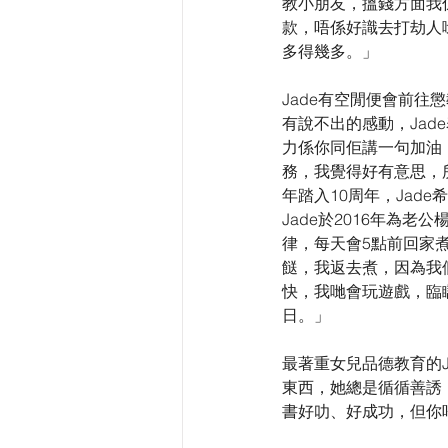
教小朋友，搵錢方面我
款，唔係好識去打劫人
多得幾多。」
Jade有空閒便會前
有說不出的感動，Ja
力係你同佢講一句加油
務，我覺得好有意思，
年踏入10周年，Jad
Jade於2016年為老
律，每天會5點前回家
餸，我返去煮，因為我
快，我哋會玩遊戲，臨
日。」
最著重女兒品德教育的
東西，她總是循循善誘
書好叻、好成功，但你