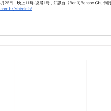
26日，晚上11時–凌晨1時，知訊台《Ben同Benson Chur
.com.hk/MetroInfo/