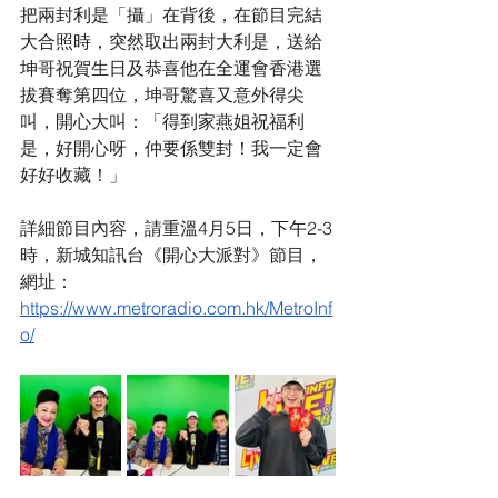
把兩封利是「攝」在背後，在節目完結
大合照時，突然取出兩封大利是，送給
坤哥祝賀生日及恭喜他在全運會香港選
拔賽奪第四位，坤哥驚喜又意外得尖
叫，開心大叫：「得到家燕姐祝福利
是，好開心呀，仲要係雙封！我一定會
好好收藏！」
詳細節目內容，請重溫4月5日，下午2-3
時，新城知訊台《開心大派對》節目，
網址：
https://www.metroradio.com.hk/MetroInf
o/