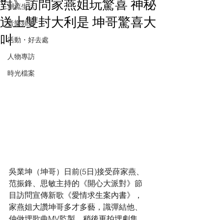
對》訪問家燕姐玩驚喜 神秘
潮流生活
送上雙封大利是 坤哥驚喜大
音樂頻道
叫
活動・好去處
人物專訪
時光檔案
吳業坤（坤哥）日前(5日)接受薛家燕、
范振鋒、思敏主持的《開心大派對》節
目訪問宣傳新歌《愛情求生案內書》，
家燕姐大讚坤哥多才多藝，識彈結他、
仲做埋歌曲MV監製、稍後更拍埋劇集，