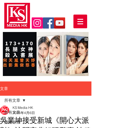
文章
所有文章
KS Media HK
所有文章
2025年4月6日
吳業坤接受新城《開心大派
娛樂頭條