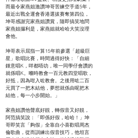
而最令家燕姐激讚坤哥苦練空手道5年，
最近出戰全運會香港選拔賽奪第四位，
坤哥感謝完家燕姐讚賞，隨即搞笑地問
家燕姐攞利是，家燕姐就哈哈大笑沒理
會他。
坤哥表示屈指一算15年前參選「超級巨
星」歌唱比賽，時間過得好快：「自細
鍾意唱K，咩都唔叻，唯一同學仔會讚的
就係唱K。嗰時教會一百元教四堂唱歌，
好抵，因為咁入咗教會。之後用咗二百
元買了一把木結他，夢想就係由呢把木
結他，每一小步開始。」
家燕姐讚他聲底好靚，轉假音又好靚，
阿范搞笑說：「即係好假，哈哈！」坤
哥即笑言「夠假」全靠自小喜歡唱周杰
倫歌曲，從而訓練出假音技巧，他坦言