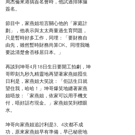
周杰倫來港搞簽名會時，他試過排隊攞
簽名。
節目中，家燕姐坦言關心他的「家庭計
劃」，他表示與太太商量過生育問題，
只是暫時好多工作，同埋：「要財務自
由先，雖然暫時財務尚算OK。同埋我哋
要諗清楚會否移居日本。」
再談到坤哥4月18日生日要開工拍劇，坤
哥即刻九秒九精靈地再望著家燕姐𢭃生
日利是，家燕姐大笑說：「佢話生日就
望住我，哈哈！」坤哥爆笑地纏著家燕
姐唔放：「家燕姐，依家可以用手機支
付，唔好話冇現金。」家燕姐笑到標眼
水。
坤哥向家燕姐追討利是3、4次都不成
功，原來家燕姐早有準備，早已秘密地