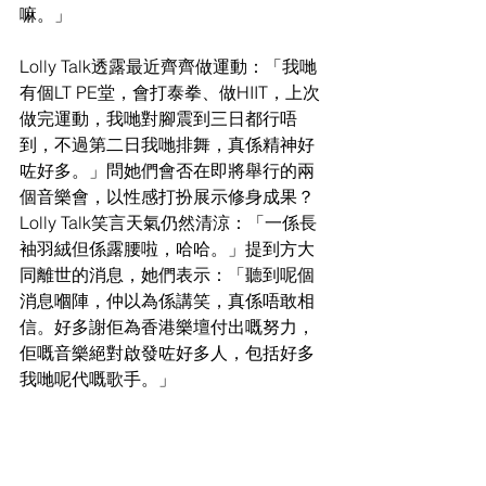
嘛。」
Lolly Talk透露最近齊齊做運動：「我哋
有個LT PE堂，會打泰拳、做HIIT，上次
做完運動，我哋對腳震到三日都行唔
到，不過第二日我哋排舞，真係精神好
咗好多。」問她們會否在即將舉行的兩
個音樂會，以性感打扮展示修身成果？
Lolly Talk笑言天氣仍然清涼：「一係長
袖羽絨但係露腰啦，哈哈。」提到方大
同離世的消息，她們表示：「聽到呢個
消息嗰陣，仲以為係講笑，真係唔敢相
信。好多謝佢為香港樂壇付出嘅努力，
佢嘅音樂絕對啟發咗好多人，包括好多
我哋呢代嘅歌手。」