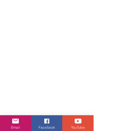
【關於「第三屆紅十字會定向挑戰」】
跨越城市，解鎖挑戰。今年「紅十字會
Email
Facebook
YouTube