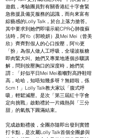
遊戲，考驗團員對
有關香港紅十字會緊
急救援及備災服務的認識
，而
向來
富
有
綜藝感的Lolly Talk，於台上落力搶答
。
其中
要求到
她們即場示範CPR心肺復蘇
法時
，阿Yo（郭曉妍）及Mei Mei（曾美
欣）齊齊對假人的心口按壓，阿Yo更
「扮」為假人做人工呼吸，全場波板糖
即肉緊大叫。她們又
專
業地逐個步驟講
解，問到按壓胸口的深度時，她們笑
謂：「好似平日Mei Mei着嗰對高踭鞋咁
高，哈哈，知唔知幾多呀？無錯啦，係
5cm！」Lolly Talk
教大家以
「
腹式呼
吸
」
輕鬆減壓。
是次「第三屆紅十字會
定向挑戰」啟動禮於一片織熱與「三分
甜」的氣氛下圓滿結束。
完成啟動禮後，全團亦隨即出發到實體
打卡點，是次屬Lolly Talk首個全團參與