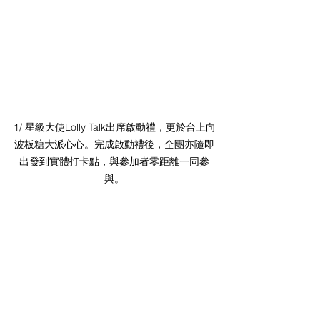
1/ 星級大使Lolly Talk出席啟動禮，更於台上向
波板糖大派心心。完成啟動禮後，全團亦隨即
出發到實體打卡點，與參加者零距離一同參
與。