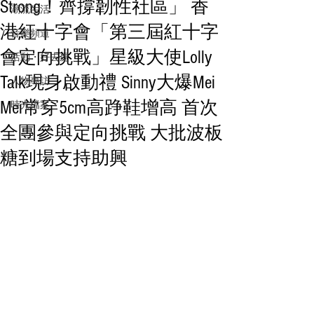
Strong！齊撐韌性社區」 香
潮流生活
港紅十字會「第三屆紅十字
音樂頻道
會定向挑戰」星級大使Lolly
活動・好去處
Talk現身啟動禮 Sinny大爆Mei
人物專訪
Mei常穿5cm高踭鞋增高 首次
時光檔案
全團參與定向挑戰 大批波板
糖到場支持助興