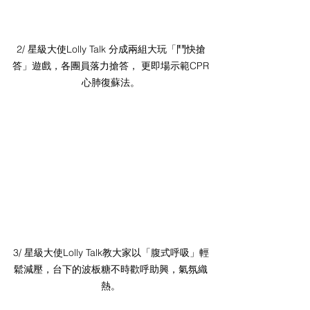
2/ 星級大使Lolly Talk 分成兩組大玩「鬥快搶
答」遊戲，各團員落力搶答， 更即場示範CPR
心肺復蘇法。
3/ 星級大使Lolly Talk教大家以「腹式呼吸」輕
鬆減壓，台下的波板糖不時歡呼助興，氣氛織
熱。