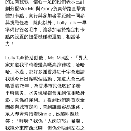
的定向挑戰，
信心十足的她們表示已計
劃分配Mei Mei與Yanny負責帶路
直擊實
體打卡點，實行
與參加者零距離
一同參
與
挑戰
任務
！
除此以外，Lolly Talk 一早
準備好簽名毛巾，讓參加者於指定打卡
點內設置的扭蛋機碰碰運氣，相當落
力！
Lolly Talk於活動後，Mei Mei說：「畀大
家知道我平時着幾高嘅高踭鞋啦，哈哈
哈。不過，都好多謝香港紅十字會邀請
我哋今日出席呢個活動，知道大會已經
喺香港75年，為香港市民做咗好多嘢，
平時風災、水災現場都會見到佢哋嘅身
影，真係好犀利。」提到她們將首次全
團參與城市定向，問到誰最容易迷路，
眾人即齊齊指着Sinnie，她隨即尷尬
笑：「咩呀？我係『人肉GPS』嚟㗎，
我識分東南西北㗎，但係分唔到左右之