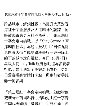
第三屆紅十字會定向挑戰 x 星級大使Lolly Talk
跨越城市，解鎖挑戰！為提升大眾對香
港紅十字會服務及人道精神的認識，同
時鼓勵市民走入社區角落，「第三屆紅
十字會定向挑戰」以「Stay Strong！齊
撐韌性社區」為題，於3月1-2日假九龍
東區黃大仙至觀塘路段舉行一連串線上
線下的城市定向活動。今日（3月2日）
星級大使Lolly Talk 現身啟動禮為參賽者
打氣，除了送出全團簽名毛巾外，更即
日驚喜現身實體打卡點，與參加者零距
離一同參與！
「第三屆紅十字會定向挑戰」
啟動禮假
觀塘
apm商場
舉行，
活動先由紅十字青
年團代表
朗讀「國際紅十字與紅新月運