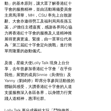
動」
的
基本原則，讓大眾了解
香港
紅十
字會的服務精神
，並由
活動籌備委員會
主
席馬澤華，MH，CStJ 率先上台致
謝
辭
。
大會亦邀
得勞工及福利局局長孫玉
菡，JP擔任主禮嘉賓，感謝各界同心協
力將香港紅十字會的服務及人道精神推
展得更廣更遠。緊接，由
一眾
單位
代表
為
「第三屆紅十字會定向挑戰」
進行
簡
單而隆重的
啟動儀式
。
及後，星級大使Lolly Talk 現身上台分
享，去年曾參加香港紅十字會「在乎你
我他」展覽的成員Sinnie（吳倩怡）及
Yanny（劉綺婷）即席分享參與活動後的
體驗與感受，大讚香港紅十字會的人道
支援服務深入各區各界，以身體力行實
踐人道精神，惠澤社群。
Lolly Talk 更分成兩組大玩「鬥快搶答」