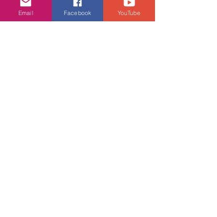
看到觀眾在我唱畢兩首歌後為我大力拍
Email
Facebook
YouTube
掌，我才真的放下心頭大石，而且我的
恩師煒堅導演和一班粉絲也特來澳門捧
場，真的很感謝大家對我的支持。」