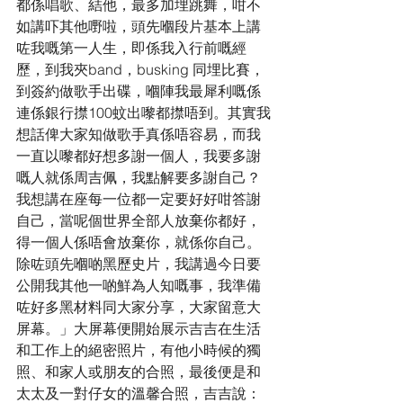
都係唱歌、結他，最多加埋跳舞，咁不
如講吓其他嘢啦，頭先嗰段片基本上講
咗我嘅第一人生，即係我入行前嘅經
歷，到我夾band，busking 同埋比賽，
到簽約做歌手出碟，嗰陣我最犀利嘅係
連係銀行㩒100蚊出嚟都㩒唔到。其實我
想話俾大家知做歌手真係唔容易，而我
一直以嚟都好想多謝一個人，我要多謝
嘅人就係周吉佩，我點解要多謝自己？
我想講在座每一位都一定要好好咁答謝
自己，當呢個世界全部人放棄你都好，
得一個人係唔會放棄你，就係你自己。
除咗頭先嗰啲黑歷史片，我講過今日要
公開我其他一啲鮮為人知嘅事，我準備
咗好多黑材料同大家分享，大家留意大
屏幕。」大屏幕便開始展示吉吉在生活
和工作上的絕密照片，有他小時候的獨
照、和家人或朋友的合照，最後便是和
太太及一對仔女的溫馨合照，吉吉說：