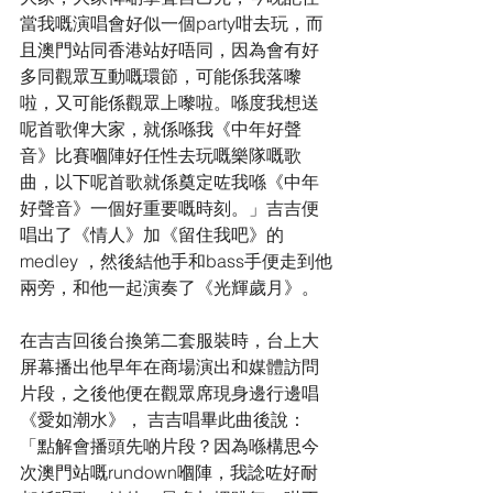
當我嘅演唱會好似一個party咁去玩，而
且澳門站同香港站好唔同，因為會有好
多同觀眾互動嘅環節，可能係我落嚟
啦，又可能係觀眾上嚟啦。喺度我想送
呢首歌俾大家，就係喺我《中年好聲
音》比賽嗰陣好任性去玩嘅樂隊嘅歌
曲，以下呢首歌就係奠定咗我喺《中年
好聲音》一個好重要嘅時刻。」吉吉便
唱出了《情人》加《留住我吧》的
medley ，然後結他手和bass手便走到他
兩旁，和他一起演奏了《光輝歲月》。
在吉吉回後台換第二套服裝時，台上大
屏幕播出他早年在商場演出和媒體訪問
片段，之後他便在觀眾席現身邊行邊唱
《愛如潮水》， 吉吉唱畢此曲後說：
「點解會播頭先啲片段？因為喺構思今
次澳門站嘅rundown嗰陣，我諗咗好耐