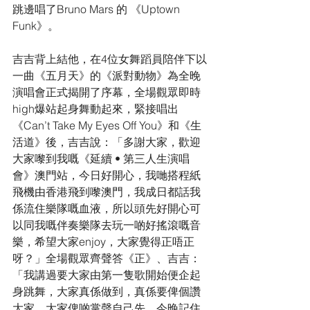
跳邊唱了Bruno Mars 的 《Uptown 
Funk》。
吉吉背上結他，在4位女舞蹈員陪伴下以
一曲《五月天》的《派對動物》為全晚
演唱會正式揭開了序幕，全場觀眾即時
high爆站起身舞動起來，緊接唱出
《Can’t Take My Eyes Off You》和《生
活道》後，吉吉說：「多謝大家，歡迎
大家嚟到我嘅《延續 • 第三人生演唱
會》澳門站，今日好開心，我哋搭程紙
飛機由香港飛到嚟澳門，我成日都話我
係流住樂隊嘅血液，所以頭先好開心可
以同我嘅伴奏樂隊去玩一啲好搖滾嘅音
樂，希望大家enjoy，大家覺得正唔正
呀？」全場觀眾齊聲答《正》、吉吉：
「我講過要大家由第一隻歌開始便企起
身跳舞，大家真係做到，真係要俾個讚
大家，大家俾啲掌聲自己先，今晚記住