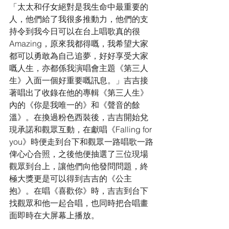
「太太和仔女絕對是我生命中最重要的
人，他們給了我很多推動力，他們的支
持令到我今日可以在台上唱歌真的很
Amazing，原來我都得嘅，我希望大家
都可以勇敢為自己追夢，好好享受大家
嘅人生，亦都係我演唱會主題《第三人
生》入面一個好重要嘅訊息。」吉吉接
著唱出了收錄在他的專輯《第三人生》
內的《你是我唯一的》和《聲音的餘
溫》。在換過粉色西裝後，吉吉開始兌
現承諾和觀眾互動，在獻唱《Falling for 
you》時便走到台下和觀眾一路唱歌一路
俾心心合照，之後他便抽選了三位現場
觀眾到台上，讓他們向他發問問題，終
極大獎更是可以得到吉吉的《公主
抱》。在唱《喜歡你》時，吉吉到台下
找觀眾和他一起合唱，也同時把合唱畫
面即時在大屏幕上播放。