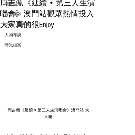
周吉佩《延續 • 第三人生演
潮流生活
唱會》澳門站觀眾熱情投入
音樂頻道
大家真的很Enjoy
活動・好去處
人物專訪
時光檔案
周吉佩《延續 • 第三人生演唱會》澳門站 大
合照