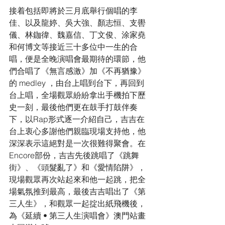
接着包括即將於三月底舉行個唱的李
佳、以及龍婷、吳大強、顏志恒、支嚳
儀、林鉫徫、魏嘉信、丁文俊、涂家堯
和何博文等接近三十多位中一生的合
唱，便是全晚演唱會最期待的環節，他
們合唱了《無言感激》加《不再猶豫》
的 medley ，由台上唱到台下，再回到
台上唱，全場觀眾紛紛拿出手機拍下歷
史一刻，最後他們更在鼓手打鼓伴奏
下，以Rap形式逐一介紹自己，吉吉在
台上衷心多謝他們親臨現場支持他，他
深深表示這絕對是一次很難得聚會。在
Encore部份，吉吉先後跳唱了《跳舞
街》、《頭髮亂了》和《愛情陷阱》，
現場觀眾再次站起來和他一起跳，把全
場氣氛推到最高，最後吉吉唱出了《第
三人生》，和觀眾一起掟出紙飛機後，
為《延續 • 第三人生演唱會》澳門站畫