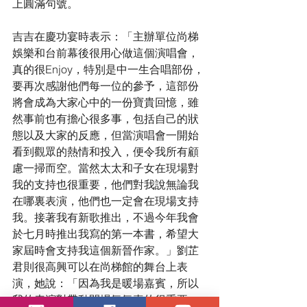
上圓滿句號。
吉吉在慶功宴時表示：「主辦單位尚梯
娛樂和台前幕後很用心做這個演唱會，
真的很Enjoy，特別是中一生合唱部份，
要再次感謝他們每一位的參予，這部份
將會成為大家心中的一份寶貴回憶，雖
然事前也有擔心很多事，包括自己的狀
態以及大家的反應，但當演唱會一開始
看到觀眾的熱情和投入，便令我所有顧
慮一掃而空。當然太太和子女在現場對
我的支持也很重要，他們對我說無論我
在哪裏表演，他們也一定會在現場支持
我。接著我有新歌推出，不過今年我會
於七月時推出我寫的第一本書，希望大
家屆時會支持我這個新晉作家。」劉芷
君則很高興可以在尚梯館的舞台上表
演，她說：「因為我是暖場嘉賓，所以
我的表演對帶動開場氣氛真的很重要，