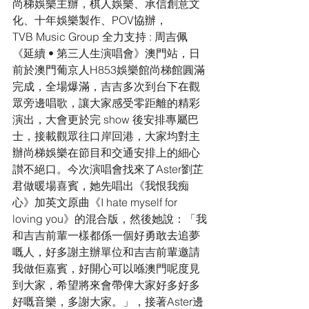
尚梯娛樂主辦，棋人娛樂、承信創意文
化、十年娛樂製作、POV協辦，
TVB Music Group 全力支持 : 周吉佩
《延續 • 第三人生演唱會》澳門站，日
前於澳門葡京人H853娛樂館尚梯館圓滿
完成，全場爆滿，吉吉多次到台下在觀
眾旁邊唱歌，讓大家感受零距離的精彩
演出，大會更於完 show 後安排專屬巴
士，接載觀眾往口岸回港，大家均對主
辦尚梯娛樂在節目和交通安排上的細心
讃不絕口。今次演唱會找來了Aster劉芷
君做暖場喜賓，她先唱出《我恨我痴
心》加英文原曲《I hate myself for 
loving you》的混合版，然後她說：「我
和吉吉前輩一樣都係一個好勇敢去追夢
嘅人，好多謝主辦單位和吉吉前輩邀請
我做佢嘉賓，好開心可以喺澳門呢度見
到大家，希望將來會帶俾大家好多好多
好嘅音樂，多謝大家。」，接著Aster邊