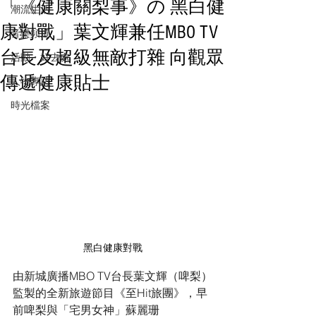
「《健康關梨事》の 黑白健
潮流生活
康對戰」葉文輝兼任MBO TV
音樂頻道
台長及超級無敵打雜 向觀眾
活動・好去處
傳遞健康貼士
人物專訪
時光檔案
黑白健康對戰
由新城廣播MBO TV台長葉文輝（啤梨）
監製的全新旅遊節目《至Hit旅團》，早
前啤梨與「宅男女神」蘇麗珊