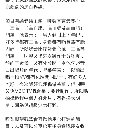
康飲食的黑白界線。
節目圍繞健康主題，啤梨直言最關心
「三高」（高血壓、高血糖及高血脂）
問題，他表示：「男人到咁上下年紀，
好多時都有三高，身邊都有啲長輩有膽
固醇，所以我會比較緊張心臟、三高等
問題。」啤梨又指這次製作十分認真，
預約了廠景，又有化妝間，令他勾起昔
日出唱片的年代，啤梨笑言：「以前出
唱片拍MV都有化妝間同助手，有好多人
照顧，今次我好似淨係做幕前，但同時
又係MBO TV嘅台長，要管制作，所以喺
拍攝過程中個人好矛盾，冇得扮大明
星，因為係超級無敵打雜。」
啤梨期望觀眾會喜歡他用心打造的節
目，以及可以分享給更多身邊嘅朋友收