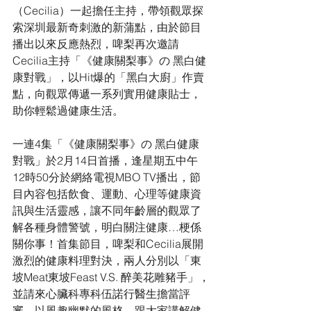
（Cecilia）一起擔任主持，帶領觀眾探
索深圳最新奇刺激的新蒲點，由於節目
播出以來反應熱烈，啤梨再次邀請
Cecilia主持「《健康關梨事》の 黑白健
康對戰」，以Hit爆的「黑白大廚」作賣
點，向觀眾傳遞一系列實用健康貼士，
助你輕鬆過健康生活。
一連4集「《健康關梨事》の 黑白健康
對戰」於2月14日首播，逢星期五中午
12時50分於網絡電視MBO TV播出，節
目內容包括飲食、運動、心理等健康資
訊與生活靈感，讓不同年齡層的觀眾了
解各種身體警號，明白關注健康…梗係
關你事！首集節目，啤梨和Cecilia展開
激烈的健康料理對決，兩人分別以「東
坡Meat東坡Feast V.S. 醉美花雕豬手」，
並請來心臟科專科伍諾行醫生擔當評
審，以風趣幽默的風格，跟大家講解健