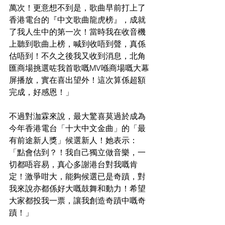
萬次！更意想不到是，歌曲早前打上了
香港電台的『中文歌曲龍虎榜』，成就
了我人生中的第一次！當時我在收音機
上聽到歌曲上榜，喊到收唔到聲，真係
估唔到！不久之後我又收到消息，北角
匯商場挑選咗我首歌嘅MV喺商場嘅大幕
屏播放，實在喜出望外！這次算係超額
完成，好感恩！」
不過對泇霖來說，最大驚喜莫過於成為
今年香港電台「十大中文金曲」的「最
有前途新人獎」候選新人！她表示：
「點會估到？！我自己獨立做音樂，一
切都唔容易，真心多謝港台對我嘅肯
定！激爭咁大，能夠候選已是奇蹟，對
我來說亦都係好大嘅鼓舞和動力！希望
大家都投我一票，讓我創造奇蹟中嘅奇
蹟！」