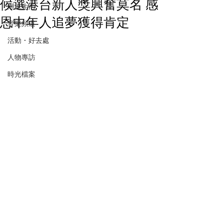
候選港台新人獎興奮莫名 感
潮流生活
恩中年人追夢獲得肯定
音樂頻道
活動・好去處
人物專訪
時光檔案