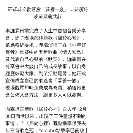
正式成立歌迷會「霖善一族」，並預告
未來音樂大計
李泇霖日前完成了人生中首個音樂分享
會，除了現場演繹新歌《居於心裡》，
還應粉絲要求，即場演唱了在《中年好
聲音》比賽中的五燈歌曲《情人知己》
及代表自己心聲的《默契》。泇霖還在
分享會中大談自己的成長故事，以自身
經歷鼓勵大家。到了活動尾聲，她正式
宣佈成立自己的歌迷會「霖善一族」，
現場觀眾即時免費成為會員。稍後她更
會公佈入會方法，讓更多人可以參與。
泇霖坦言新歌《居於心裡》自去年12月
30日面世以來，出現了三件意想不到的
事情：「《居於心裡》嘅點播率係我去
年三首歌之冠，Youtube點擊率已衝破十