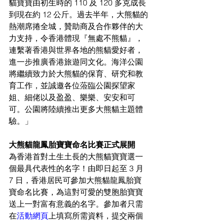
貓寶寶由初生時的 110 及 120 多克成長
到現在約 12 公斤。過去半年，大熊貓的
熱潮席捲全城，贊助商及合作夥伴的大
力支持，令香港體現『無處不熊貓』，
連繫著香港與世界各地的熊貓愛好者，
進一步推廣香港旅遊同文化。海洋公園
將繼續致力於大熊貓的保育、研究和教
育工作，並誠邀各位蒞臨公園探望家
姐、細佬以及盈盈、樂樂、安安和可
可。公園將陸續推出更多大熊貓主題體
驗。」
大熊貓龍鳳胎寶寶命名比賽正式展開
為香港首對土生土長的大熊貓寶寶選一
個最具代表性的名字！由即日起至 3 月 
7 日，香港居民可參加大熊貓龍鳳胎寶
寶命名比賽，為這對可愛的雙胞胎寶寶
送上一對富有意義的名字。參加者只需
在
活動網頁
上填寫所需資料，提交兩個