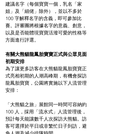
建議名字（每個寶寶一個，乳名「家
姐」及「細佬」除外），並以不多於 
100 字解釋名字的含義，即可參加比
賽。評審團將根據名字的意義、創意，
以及是否能體現寶寶活潑可愛的性格等
方面進行評選。
有關大熊貓龍鳳胎寶寶正式與公眾見面
初期安排
為了讓更多訪客在大熊貓龍鳳胎寶寶正
式亮相初期的人潮高峰期，有機會探訪
龍鳳胎寶寶，公園將實施以下人流管理
安排：
「大熊貓之旅」展館同一時間可容納約 
100 人，採用「流水式」人流管理後，
預計每天能讓數千人次探訪大熊貓。訪
客可選擇於平日或非繁忙日子到訪，避
免人潮及減少排隊時間。