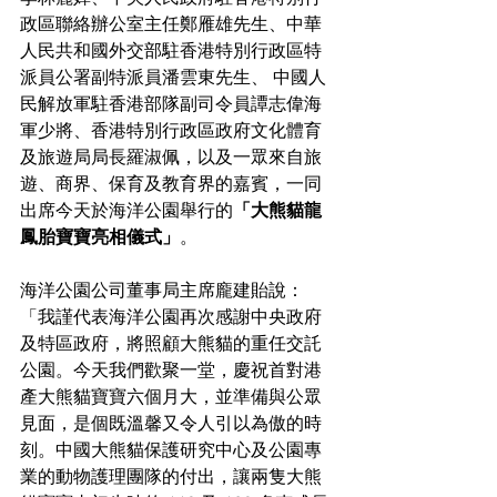
政區聯絡辦公室主任鄭雁雄先生、中華
人民共和國外交部駐香港特別行政區特
派員公署副特派員潘雲東先生、 中國人
民解放軍駐香港部隊副司令員譚志偉海
軍少將、香港特別行政區政府文化體育
及旅遊局局長羅淑佩，以及一眾來自旅
遊、商界、保育及教育界的嘉賓，一同
出席今天於海洋公園舉行的
「大熊貓龍
鳳胎寶寶亮相儀式」
。
海洋公園公司董事局主席龐建貽說：
「我謹代表海洋公園再次感謝中央政府
及特區政府，將照顧大熊貓的重任交託
公園。今天我們歡聚一堂，慶祝首對港
產大熊貓寶寶六個月大，並準備與公眾
見面，是個既溫馨又令人引以為傲的時
刻。中國大熊貓保護研究中心及公園專
業的動物護理團隊的付出，讓兩隻大熊