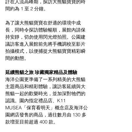
計在人流高峰期，探訪大熊貓寶寶的時
間約為 1 至 2 分鐘。
為了讓大熊貓寶寶在舒適的環境中成
長，同時令探訪體驗暢順，展館內請保
持安靜，切勿使用閃光燈拍照。公園建
議訪客進入展館前先將手機調校至影片
拍攝模式，以便捕捉大熊貓寶寶精彩瞬
間的動態。
延續熊貓之旅 珍藏獨家精品及體驗
海洋公園更準備了一系列精美的大熊貓
主題商品和精彩體驗，讓訪客延續與大
熊貓一起的歡樂時光，並加深對牠們的
認識。園內指定禮品店、K11 
MUSEA「保育看明天」概念店及海洋公
園網店發售的商品，過往數月由 130 多
款増至目前超過 400 款。