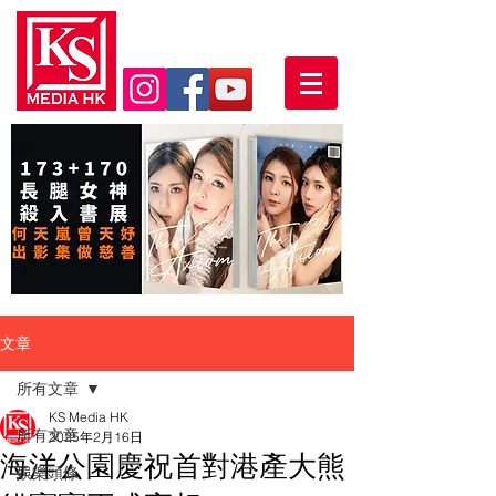
文章
所有文章
KS Media HK
所有文章
2025年2月16日
海洋公園慶祝首對港產大熊
娛樂頭條