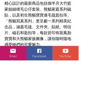
精心設計的最新商品包括個半月大竹籃
家姐細佬毛公仔套裝、熊貓家庭系列磁
貼，以及初生熊貓寶寶連毛毯匙扣等。
「熊貓寫真系列」更呈獻一系列精美紀
念品，涵蓋毛毯、文件夾、貼紙、明信
片、磁石和匙扣等，每款皆印有龍鳳胎
寶寶和大熊貓家族圖像，讓你隨時隨地
感受牠們的可愛魅力。
此外，全新推出的
「窩窩頭工作室」
和
Email
Facebook
YouTube
「大熊貓『便』利紙」
工作坊，將帶領
訪客體驗大熊貓護理員的工作！在「窩
窩頭工作室」，參加者可親手製作大熊
貓喜愛的窩窩頭，了解牠們的營養需
要。而在「大熊貓『便』利紙」工作
坊，訪客更可利用消毒過的大熊貓便
便，學習製作獨一無二的「便」利紙，
同時認識大熊貓的飲食習慣和保育知
識。每個工作坊只需港幣 250 元，立即