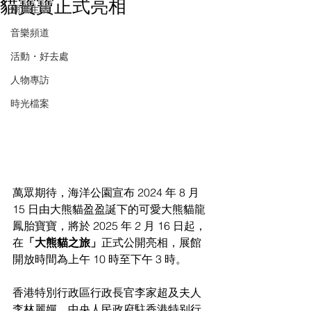
貓寶寶正式亮相
潮流生活
音樂頻道
活動・好去處
人物專訪
時光檔案
萬眾期待，海洋公園宣布 2024 年 8 月 
15 日由大熊貓盈盈誕下的可愛大熊貓龍
鳳胎寶寶，將於 2025 年 2 月 16 日起，
在
「大熊貓之旅」
正式公開亮相，展館
開放時間為上午 10 時至下午 3 時。
香港特別行政區行政長官李家超及夫人
李林麗嬋、中央人民政府駐香港特别行